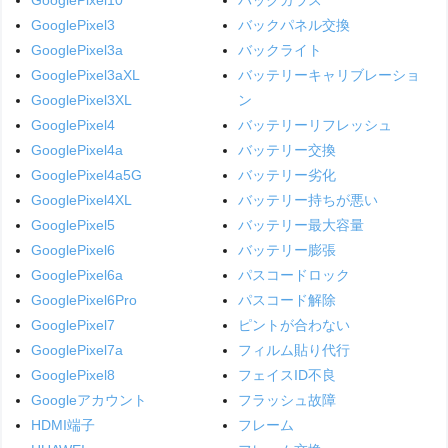
GooglePixel10
バックガラス
GooglePixel3
バックパネル交換
GooglePixel3a
バックライト
GooglePixel3aXL
バッテリーキャリブレーショ
GooglePixel3XL
ン
GooglePixel4
バッテリーリフレッシュ
GooglePixel4a
バッテリー交換
GooglePixel4a5G
バッテリー劣化
GooglePixel4XL
バッテリー持ちが悪い
GooglePixel5
バッテリー最大容量
GooglePixel6
バッテリー膨張
GooglePixel6a
パスコードロック
GooglePixel6Pro
パスコード解除
GooglePixel7
ピントが合わない
GooglePixel7a
フィルム貼り代行
GooglePixel8
フェイスID不良
Googleアカウント
フラッシュ故障
HDMI端子
フレーム