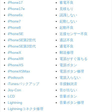
iPhone17
蓄電不良
iPhone17e
見積もり
iPhone6s
認識しない
iPhone7
起動しない
iPhone8
起動不良
iPhoneSE
近接センサー不良
iPhoneSE第2世代
通話不良
iPhoneSE第3世代
通電不良
iPhoneX
郵送修理
iPhoneXR
電源がすぐ落ちる
iPhoneXS
電源ボタン
iPhoneXSMax
電源ボタン修理
iPodtouch
電源入らない
iTunesバックアップ
非接触決済
Joy-Con
音が出ない
LCD
音量ボタン
Lightning
音量ボタン修理
Lightningコネクタ修理