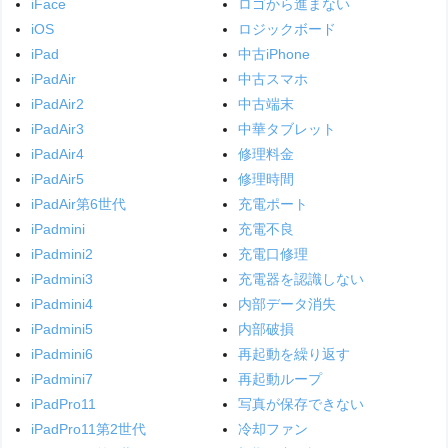
iFace
ロゴから進まない
iOS
ロジックボード
iPad
中古iPhone
iPadAir
中古スマホ
iPadAir2
中古端末
iPadAir3
中華タブレット
iPadAir4
修理料金
iPadAir5
修理時間
iPadAir第6世代
充電ポート
iPadmini
充電不良
iPadmini2
充電口修理
iPadmini3
充電器を認識しない
iPadmini4
内部データ消失
iPadmini5
内部破損
iPadmini6
再起動を繰り返す
iPadmini7
再起動ループ
iPadPro11
写真が保存できない
iPadPro11第2世代
冷却ファン