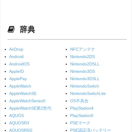
辞典
AirDrop
NFCアンテナ
Android
Nintendo2DS
AndroidOS
Nintendo2DSLL
AppleID
Nintendo3DS
ApplePay
Nintendo3DSLL
AppleWatch
NintendoSwitch
AppleWatchSE
NintendoSwitchLite
AppleWatchSeries5
OS不具合
AppleWatchSE第2世代
PlayStation4
AQUOS
PlayStation5
AQUOSR3
PSEマーク
AQUOSR5G
PSE認証済バッテリー