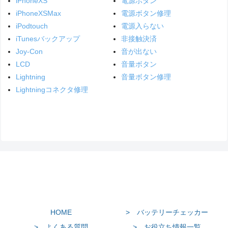
iPhoneXS
電源ボタン
iPhoneXSMax
電源ボタン修理
iPodtouch
電源入らない
iTunesバックアップ
非接触決済
Joy-Con
音が出ない
LCD
音量ボタン
Lightning
音量ボタン修理
Lightningコネクタ修理
HOME
> バッテリーチェッカー
> よくある質問
> お役立ち情報一覧