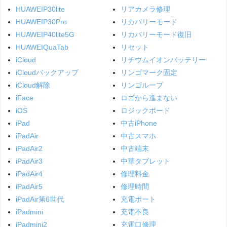
HUAWEIP30lite
リアカメラ修理
HUAWEIP30Pro
リカバリーモード
HUAWEIP40lite5G
リカバリーモード復旧
HUAWEIQuaTab
リセット
iCloud
リチウムイオンバッテリー
iCloudバックアップ
リンゴマーク固定
iCloud解除
リンゴループ
iFace
ロゴから進まない
iOS
ロジックボード
iPad
中古iPhone
iPadAir
中古スマホ
iPadAir2
中古端末
iPadAir3
中華タブレット
iPadAir4
修理料金
iPadAir5
修理時間
iPadAir第6世代
充電ポート
iPadmini
充電不良
iPadmini2
充電口修理