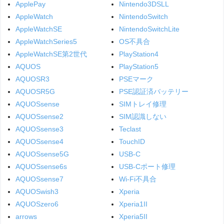
ApplePay
Nintendo3DSLL
AppleWatch
NintendoSwitch
AppleWatchSE
NintendoSwitchLite
AppleWatchSeries5
OS不具合
AppleWatchSE第2世代
PlayStation4
AQUOS
PlayStation5
AQUOSR3
PSEマーク
AQUOSR5G
PSE認証済バッテリー
AQUOSsense
SIMトレイ修理
AQUOSsense2
SIM認識しない
AQUOSsense3
Teclast
AQUOSsense4
TouchID
AQUOSsense5G
USB-C
AQUOSsense6s
USB-Cポート修理
AQUOSsense7
Wi-Fi不具合
AQUOSwish3
Xperia
AQUOSzero6
Xperia1II
arrows
Xperia5II