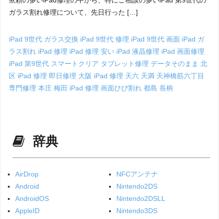
依頼の多いiPad修理の中から、特にご相談の多いiPad 第9世代の
ガラス割れ修理について、先日行った […]
iPad 9世代 ガラス交換
iPad 9世代 修理
iPad 9世代 画面
iPad ガ
ラス割れ
iPad 修理
iPad 修理 安い
iPad 液晶修理
iPad 画面修理
iPad 第9世代
スマートクリア
タブレット修理
データそのまま
北
区 iPad 修理
即日修理
大阪 iPad 修理
天六
天満
天神橋筋六丁目
専門修理
本庄
梅田 iPad 修理
画面ひび割れ
都島
長柄
辞典
AirDrop
NFCアンテナ
Android
Nintendo2DS
AndroidOS
Nintendo2DSLL
AppleID
Nintendo3DS