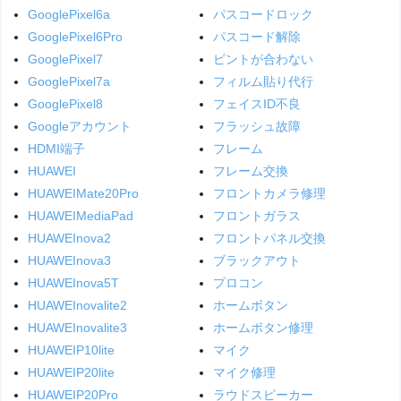
GooglePixel6a
パスコードロック
GooglePixel6Pro
パスコード解除
GooglePixel7
ピントが合わない
GooglePixel7a
フィルム貼り代行
GooglePixel8
フェイスID不良
Googleアカウント
フラッシュ故障
HDMI端子
フレーム
HUAWEI
フレーム交換
HUAWEIMate20Pro
フロントカメラ修理
HUAWEIMediaPad
フロントガラス
HUAWEInova2
フロントパネル交換
HUAWEInova3
ブラックアウト
HUAWEInova5T
プロコン
HUAWEInovalite2
ホームボタン
HUAWEInovalite3
ホームボタン修理
HUAWEIP10lite
マイク
HUAWEIP20lite
マイク修理
HUAWEIP20Pro
ラウドスピーカー