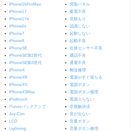
iPhone16ProMax
背面パネル
iPhone17
蓄電不良
iPhone17e
見積もり
iPhone6s
認識しない
iPhone7
起動しない
iPhone8
起動不良
iPhoneSE
近接センサー不良
iPhoneSE第2世代
通話不良
iPhoneSE第3世代
通電不良
iPhoneX
郵送修理
iPhoneXR
電源がすぐ落ちる
iPhoneXS
電源ボタン
iPhoneXSMax
電源ボタン修理
iPodtouch
電源入らない
iTunesバックアップ
非接触決済
Joy-Con
音が出ない
LCD
音量ボタン
Lightning
音量ボタン修理