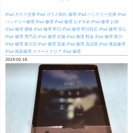
iPad ガラス交換
iPad ガラス割れ 修理
iPad バッテリー交換
iPad
バッテリー修理
iPad 修理
iPad 修理 おすすめ
iPad 修理 お得
iPad 修理 価格
iPad 修理 即日
iPad 修理 即日対応
iPad 修理 安心
iPad 修理 専門店
iPad 修理 店舗
iPad 修理 料金
iPad 修理 新川
iPad 修理 新川店
iPad 修理 迅速
iPad 修理 高品質
iPad 液晶修理
iPad 画面修理
スマートクリア iPad 修理
2019-02-16