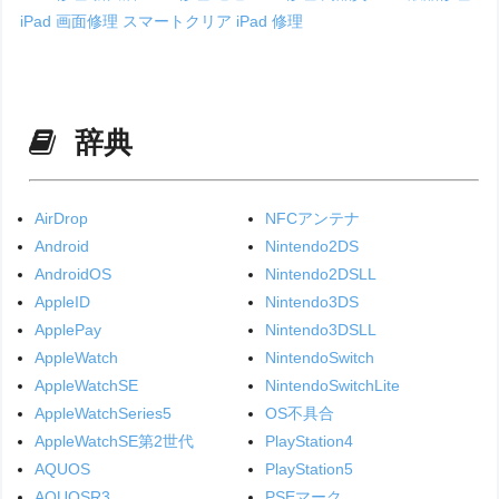
iPad 画面修理
スマートクリア iPad 修理
辞典
AirDrop
NFCアンテナ
Android
Nintendo2DS
AndroidOS
Nintendo2DSLL
AppleID
Nintendo3DS
ApplePay
Nintendo3DSLL
AppleWatch
NintendoSwitch
AppleWatchSE
NintendoSwitchLite
AppleWatchSeries5
OS不具合
AppleWatchSE第2世代
PlayStation4
AQUOS
PlayStation5
AQUOSR3
PSEマーク