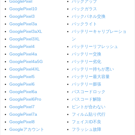
GooglePixel
バックアップ
GooglePixel10
バックガラス
GooglePixel3
バックパネル交換
GooglePixel3a
バックライト
GooglePixel3aXL
バッテリーキャリブレーショ
GooglePixel3XL
ン
GooglePixel4
バッテリーリフレッシュ
GooglePixel4a
バッテリー交換
GooglePixel4a5G
バッテリー劣化
GooglePixel4XL
バッテリー持ちが悪い
GooglePixel5
バッテリー最大容量
GooglePixel6
バッテリー膨張
GooglePixel6a
パスコードロック
GooglePixel6Pro
パスコード解除
GooglePixel7
ピントが合わない
GooglePixel7a
フィルム貼り代行
GooglePixel8
フェイスID不良
Googleアカウント
フラッシュ故障