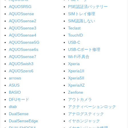
AQUOSR5G
PSE認証済バッテリー
AQUOSsense
SIMトレイ修理
AQUOSsense2
SIM認識しない
AQUOSsense3
Teclast
AQUOSsense4
TouchID
AQUOSsense5G
USB-C
AQUOSsense6s
USB-Cポート修理
AQUOSsense7
Wi-Fi不具合
AQUOSwish3
Xperia
AQUOSzero6
Xperia1II
arrows
Xperia5II
ASUS
XperiaXZ
BASIO
Zenfone
DFUモード
アウトカメラ
dtab
アクティベーションロック
DualSense
アナログスティック
DualSenseEdge
イヤホンジャック
DUALSHOCK4
イヤホンジャック修理