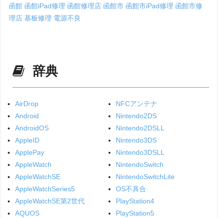
函館
函館iPad修理
函館修理店
函館市
函館市iPad修理
函館市修
理店
基板修理
電源不良
辞典
AirDrop
NFCアンテナ
Android
Nintendo2DS
AndroidOS
Nintendo2DSLL
AppleID
Nintendo3DS
ApplePay
Nintendo3DSLL
AppleWatch
NintendoSwitch
AppleWatchSE
NintendoSwitchLite
AppleWatchSeries5
OS不具合
AppleWatchSE第2世代
PlayStation4
AQUOS
PlayStation5