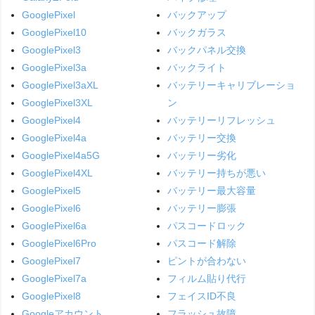
GooglePixel
バックアップ
GooglePixel10
バックガラス
GooglePixel3
バックパネル交換
GooglePixel3a
バックライト
GooglePixel3aXL
バッテリーキャリブレーショ
GooglePixel3XL
ン
GooglePixel4
バッテリーリフレッシュ
GooglePixel4a
バッテリー交換
GooglePixel4a5G
バッテリー劣化
GooglePixel4XL
バッテリー持ちが悪い
GooglePixel5
バッテリー最大容量
GooglePixel6
バッテリー膨張
GooglePixel6a
パスコードロック
GooglePixel6Pro
パスコード解除
GooglePixel7
ピントが合わない
GooglePixel7a
フィルム貼り代行
GooglePixel8
フェイスID不良
Googleアカウント
フラッシュ故障