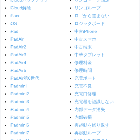
iCloud解除
リンゴループ
iFace
ロゴから進まない
iOS
ロジックボード
iPad
中古iPhone
iPadAir
中古スマホ
iPadAir2
中古端末
iPadAir3
中華タブレット
iPadAir4
修理料金
iPadAir5
修理時間
iPadAir第6世代
充電ポート
iPadmini
充電不良
iPadmini2
充電口修理
iPadmini3
充電器を認識しない
iPadmini4
内部データ消失
iPadmini5
内部破損
iPadmini6
再起動を繰り返す
iPadmini7
再起動ループ