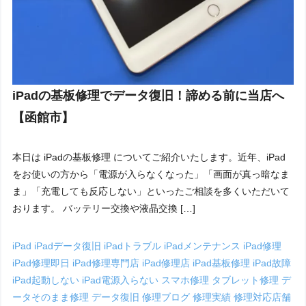
iPadの基板修理でデータ復旧！諦める前に当店へ
【函館市】
本日は iPadの基板修理 についてご紹介いたします。近年、iPad
をお使いの方から「電源が入らなくなった」「画面が真っ暗なま
ま」「充電しても反応しない」といったご相談を多くいただいて
おります。 バッテリー交換や液晶交換 […]
iPad
iPadデータ復旧
iPadトラブル
iPadメンテナンス
iPad修理
iPad修理即日
iPad修理専門店
iPad修理店
iPad基板修理
iPad故障
iPad起動しない
iPad電源入らない
スマホ修理
タブレット修理
デ
ータそのまま修理
データ復旧
修理ブログ
修理実績
修理対応店舗