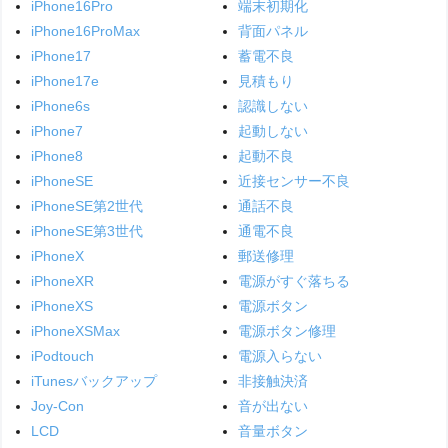
iPhone16Pro
端末初期化
iPhone16ProMax
背面パネル
iPhone17
蓄電不良
iPhone17e
見積もり
iPhone6s
認識しない
iPhone7
起動しない
iPhone8
起動不良
iPhoneSE
近接センサー不良
iPhoneSE第2世代
通話不良
iPhoneSE第3世代
通電不良
iPhoneX
郵送修理
iPhoneXR
電源がすぐ落ちる
iPhoneXS
電源ボタン
iPhoneXSMax
電源ボタン修理
iPodtouch
電源入らない
iTunesバックアップ
非接触決済
Joy-Con
音が出ない
LCD
音量ボタン