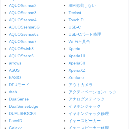
AQUOSsense2
SIM認識しない
AQUOSsense3
Teclast
AQUOSsense4
TouchID
AQUOSsense5G
USB-C
AQUOSsense6s
USB-Cポート修理
AQUOSsense7
Wi-Fi不具合
AQUOSwish3
Xperia
AQUOSzero6
Xperia1II
arrows
Xperia5II
ASUS
XperiaXZ
BASIO
Zenfone
DFUモード
アウトカメラ
dtab
アクティベーションロック
DualSense
アナログスティック
DualSenseEdge
イヤホンジャック
DUALSHOCK4
イヤホンジャック修理
FaceID
イヤースピーカー
Galaxy
イヤースピーカー修理