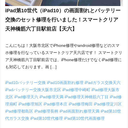
iPad第10世代（iPad10）の画面割れとバッテリー
交換のセット修理を行いました！スマートクリア
天神橋筋六丁目駅前店【天六】
こんにちは！大阪市北区でiPhone修理やandroid修理などのスマ
ホ修理を行なっているスマートクリア天六店です！ スマートクリ
ア天神橋筋六丁目駅前店では、iPhone修理だけでなくiPad修理に
も対応しております。画 […]
iPad10バッテリー交換
iPad10画面割れ修理
iPadガラス交換天六
iPadバッテリー交換大阪市北区
iPad修理中崎町
iPad修理大阪市
北区
iPad修理天六
iPad修理天満
iPad修理天神橋筋六丁目
iPad修
理扇町
iPad修理旭区
iPad修理本庄
iPad修理梅田
iPad修理淀川区
iPad修理都島区
iPad修理長柄
iPad画面割れ修理天満
iPad第10世
代ガラス交換
iPad第10世代修理
iPad第10世代画面修理