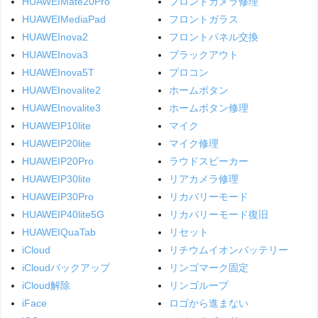
HUAWEIMate20Pro
フロントカメラ修理
HUAWEIMediaPad
フロントガラス
HUAWEInova2
フロントパネル交換
HUAWEInova3
ブラックアウト
HUAWEInova5T
プロコン
HUAWEInovalite2
ホームボタン
HUAWEInovalite3
ホームボタン修理
HUAWEIP10lite
マイク
HUAWEIP20lite
マイク修理
HUAWEIP20Pro
ラウドスピーカー
HUAWEIP30lite
リアカメラ修理
HUAWEIP30Pro
リカバリーモード
HUAWEIP40lite5G
リカバリーモード復旧
HUAWEIQuaTab
リセット
iCloud
リチウムイオンバッテリー
iCloudバックアップ
リンゴマーク固定
iCloud解除
リンゴループ
iFace
ロゴから進まない