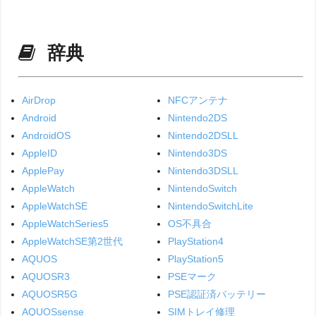
辞典
AirDrop
NFCアンテナ
Android
Nintendo2DS
AndroidOS
Nintendo2DSLL
AppleID
Nintendo3DS
ApplePay
Nintendo3DSLL
AppleWatch
NintendoSwitch
AppleWatchSE
NintendoSwitchLite
AppleWatchSeries5
OS不具合
AppleWatchSE第2世代
PlayStation4
AQUOS
PlayStation5
AQUOSR3
PSEマーク
AQUOSR5G
PSE認証済バッテリー
AQUOSsense
SIMトレイ修理