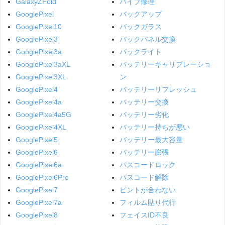
GalaxyZFold
バイブ修理
GooglePixel
バックアップ
GooglePixel10
バックガラス
GooglePixel3
バックパネル交換
GooglePixel3a
バックライト
GooglePixel3aXL
バッテリーキャリブレーショ
GooglePixel3XL
ン
GooglePixel4
バッテリーリフレッシュ
GooglePixel4a
バッテリー交換
GooglePixel4a5G
バッテリー劣化
GooglePixel4XL
バッテリー持ちが悪い
GooglePixel5
バッテリー最大容量
GooglePixel6
バッテリー膨張
GooglePixel6a
パスコードロック
GooglePixel6Pro
パスコード解除
GooglePixel7
ピントが合わない
GooglePixel7a
フィルム貼り代行
GooglePixel8
フェイスID不良