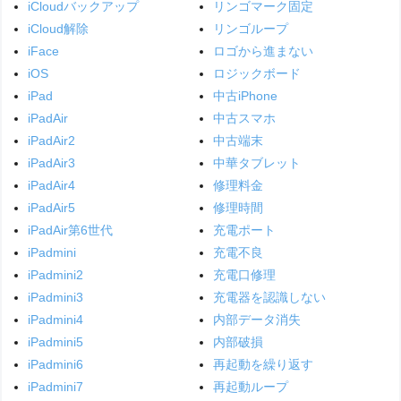
iCloudバックアップ
リンゴマーク固定
iCloud解除
リンゴループ
iFace
ロゴから進まない
iOS
ロジックボード
iPad
中古iPhone
iPadAir
中古スマホ
iPadAir2
中古端末
iPadAir3
中華タブレット
iPadAir4
修理料金
iPadAir5
修理時間
iPadAir第6世代
充電ポート
iPadmini
充電不良
iPadmini2
充電口修理
iPadmini3
充電器を認識しない
iPadmini4
内部データ消失
iPadmini5
内部破損
iPadmini6
再起動を繰り返す
iPadmini7
再起動ループ