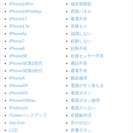
iPhone16Pro
端末初期化
iPhone16ProMax
背面パネル
iPhone17
蓄電不良
iPhone17e
見積もり
iPhone6s
認識しない
iPhone7
起動しない
iPhone8
起動不良
iPhoneSE
近接センサー不良
iPhoneSE第2世代
通話不良
iPhoneSE第3世代
通電不良
iPhoneX
郵送修理
iPhoneXR
電源がすぐ落ちる
iPhoneXS
電源ボタン
iPhoneXSMax
電源ボタン修理
iPodtouch
電源入らない
iTunesバックアップ
非接触決済
Joy-Con
音が出ない
LCD
音量ボタン