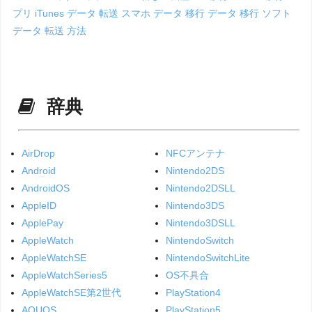
プリ
iTunes データ 転送
スマホ データ 移行
データ 移行 ソフト
データ 転送 方法
辞典
AirDrop
NFCアンテナ
Android
Nintendo2DS
AndroidOS
Nintendo2DSLL
AppleID
Nintendo3DS
ApplePay
Nintendo3DSLL
AppleWatch
NintendoSwitch
AppleWatchSE
NintendoSwitchLite
AppleWatchSeries5
OS不具合
AppleWatchSE第2世代
PlayStation4
AQUOS
PlayStation5