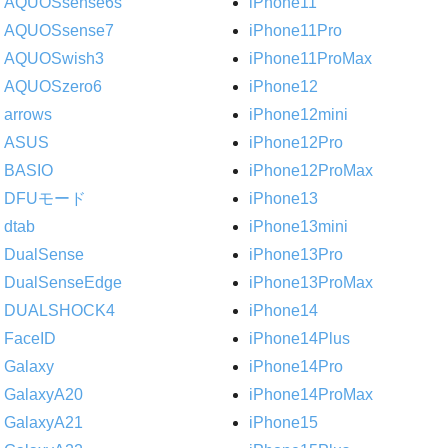
AQUOSsense6s
iPhone11
AQUOSsense7
iPhone11Pro
AQUOSwish3
iPhone11ProMax
AQUOSzero6
iPhone12
arrows
iPhone12mini
ASUS
iPhone12Pro
BASIO
iPhone12ProMax
DFUモード
iPhone13
dtab
iPhone13mini
DualSense
iPhone13Pro
DualSenseEdge
iPhone13ProMax
DUALSHOCK4
iPhone14
FaceID
iPhone14Plus
Galaxy
iPhone14Pro
GalaxyA20
iPhone14ProMax
GalaxyA21
iPhone15