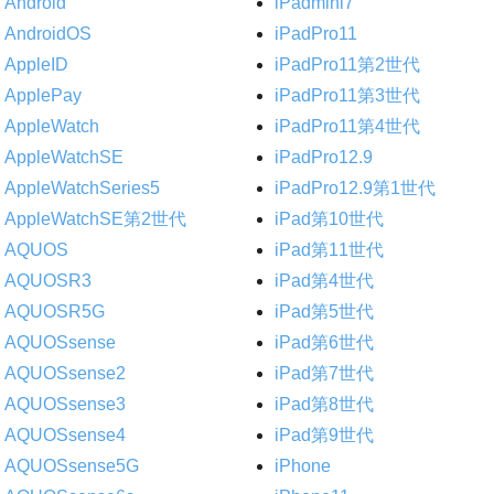
Android
iPadmini7
AndroidOS
iPadPro11
AppleID
iPadPro11第2世代
ApplePay
iPadPro11第3世代
AppleWatch
iPadPro11第4世代
AppleWatchSE
iPadPro12.9
AppleWatchSeries5
iPadPro12.9第1世代
AppleWatchSE第2世代
iPad第10世代
AQUOS
iPad第11世代
AQUOSR3
iPad第4世代
AQUOSR5G
iPad第5世代
AQUOSsense
iPad第6世代
AQUOSsense2
iPad第7世代
AQUOSsense3
iPad第8世代
AQUOSsense4
iPad第9世代
AQUOSsense5G
iPhone