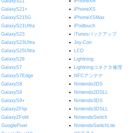
GalaxyS21
iPhoneXR
GalaxyS21+
iPhoneXS
GalaxyS215G
iPhoneXSMax
GalaxyS21Ultra
iPodtouch
GalaxyS23
iTunesバックアップ
GalaxyS23Ultra
Joy-Con
GalaxyS25Ultra
LCD
GalaxyS26
Lightning
GalaxyS7
Lightningコネクタ修理
GalaxyS7Edge
NFCアンテナ
GalaxyS8
Nintendo2DS
GalaxyS9
Nintendo2DSLL
GalaxyS9+
Nintendo3DS
GalaxyZFlip
Nintendo3DSLL
GalaxyZFold
NintendoSwitch
GooglePixel
NintendoSwitchLite