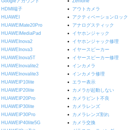
Googleアカウント
Zenfone
HDMI端子
アウトカメラ
HUAWEI
アクティベーションロック
HUAWEIMate20Pro
アナログスティック
HUAWEIMediaPad
イヤホンジャック
HUAWEInova2
イヤホンジャック修理
HUAWEInova3
イヤースピーカー
HUAWEInova5T
イヤースピーカー修理
HUAWEInovalite2
インカメラ
HUAWEInovalite3
インカメラ修理
HUAWEIP10lite
エラー表示
HUAWEIP20lite
カメラが起動しない
HUAWEIP20Pro
カメラピント不良
HUAWEIP30lite
カメラレンズ
HUAWEIP30Pro
カメラレンズ割れ
HUAWEIP40lite5G
カメラ交換