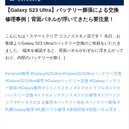
【Galaxy S23 Ultra】バッテリー膨張による交換
修理事例｜背面パネルが浮いてきたら要注意！
こんにちは！スマートクリア ココノススキノ店です！ 先日、お
客様よりGalaxy S23 Ultraのバッテリー交換のご依頼をいただき
ました。 端末を確認すると、背面パネルがわずかに浮き上がって
おり、内部のバッテリーが膨 […]
#android修理
#GalaxyS23Ultra
#GalaxyS23Ultraバッテリー交換
#GalaxyS23Ultra修理
#Galaxyバッテリー交換
#Galaxyバッテリ
ー膨張
#Galaxy修理
#ココノススキノ
#スマホトラブル
#スマホ
バッテリー交換
#スマホメンテナンス
#スマホ修理
#スマートク
リア
#データそのまま修理
#バッテリー劣化
#バッテリー膨張
#
札幌Galaxy修理
#札幌スマホ修理
#発熱対策
#背面パネル浮き