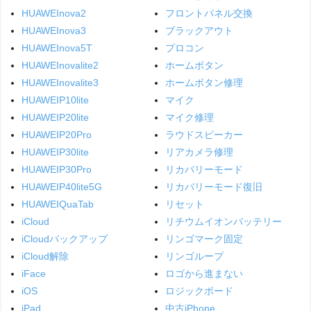
HUAWEInova2
フロントパネル交換
HUAWEInova3
ブラックアウト
HUAWEInova5T
プロコン
HUAWEInovalite2
ホームボタン
HUAWEInovalite3
ホームボタン修理
HUAWEIP10lite
マイク
HUAWEIP20lite
マイク修理
HUAWEIP20Pro
ラウドスピーカー
HUAWEIP30lite
リアカメラ修理
HUAWEIP30Pro
リカバリーモード
HUAWEIP40lite5G
リカバリーモード復旧
HUAWEIQuaTab
リセット
iCloud
リチウムイオンバッテリー
iCloudバックアップ
リンゴマーク固定
iCloud解除
リンゴループ
iFace
ロゴから進まない
iOS
ロジックボード
iPad
中古iPhone