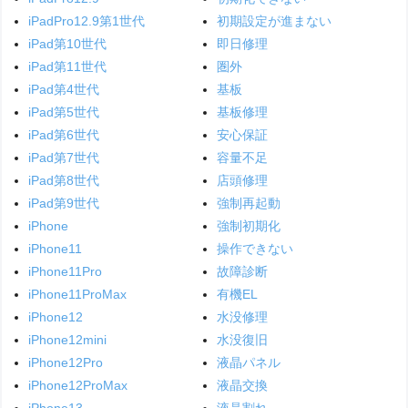
iPadPro12.9第1世代
初期設定が進まない
iPad第10世代
即日修理
iPad第11世代
圏外
iPad第4世代
基板
iPad第5世代
基板修理
iPad第6世代
安心保証
iPad第7世代
容量不足
iPad第8世代
店頭修理
iPad第9世代
強制再起動
iPhone
強制初期化
iPhone11
操作できない
iPhone11Pro
故障診断
iPhone11ProMax
有機EL
iPhone12
水没修理
iPhone12mini
水没復旧
iPhone12Pro
液晶パネル
iPhone12ProMax
液晶交換
iPhone13
液晶割れ