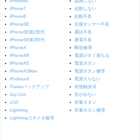
iPhone6s
認識しない
iPhone7
起動しない
iPhone8
起動不良
iPhoneSE
近接センサー不良
iPhoneSE第2世代
通話不良
iPhoneSE第3世代
通電不良
iPhoneX
郵送修理
iPhoneXR
電源がすぐ落ちる
iPhoneXS
電源ボタン
iPhoneXSMax
電源ボタン修理
iPodtouch
電源入らない
iTunesバックアップ
非接触決済
Joy-Con
音が出ない
LCD
音量ボタン
Lightning
音量ボタン修理
Lightningコネクタ修理