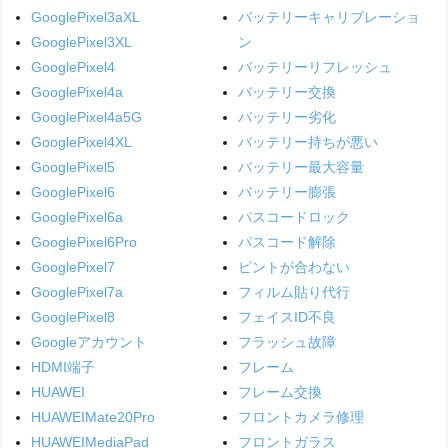
GooglePixel3aXL
バッテリーキャリブレーショ
GooglePixel3XL
ン
GooglePixel4
バッテリーリフレッシュ
GooglePixel4a
バッテリー交換
GooglePixel4a5G
バッテリー劣化
GooglePixel4XL
バッテリー持ちが悪い
GooglePixel5
バッテリー最大容量
GooglePixel6
バッテリー膨張
GooglePixel6a
パスコードロック
GooglePixel6Pro
パスコード解除
GooglePixel7
ピントが合わない
GooglePixel7a
フィルム貼り代行
GooglePixel8
フェイスID不良
Googleアカウント
フラッシュ故障
HDMI端子
フレーム
HUAWEI
フレーム交換
HUAWEIMate20Pro
フロントカメラ修理
HUAWEIMediaPad
フロントガラス