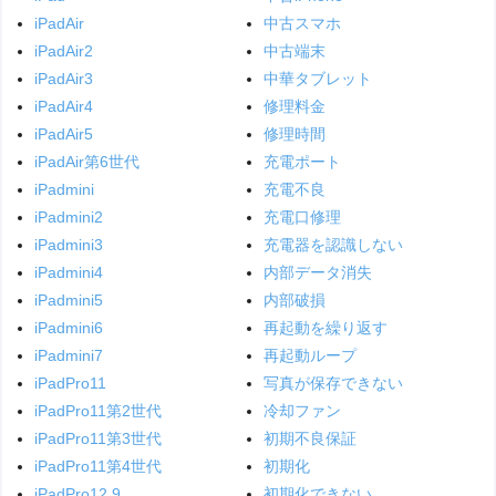
iPadAir
中古スマホ
iPadAir2
中古端末
iPadAir3
中華タブレット
iPadAir4
修理料金
iPadAir5
修理時間
iPadAir第6世代
充電ポート
iPadmini
充電不良
iPadmini2
充電口修理
iPadmini3
充電器を認識しない
iPadmini4
内部データ消失
iPadmini5
内部破損
iPadmini6
再起動を繰り返す
iPadmini7
再起動ループ
iPadPro11
写真が保存できない
iPadPro11第2世代
冷却ファン
iPadPro11第3世代
初期不良保証
iPadPro11第4世代
初期化
iPadPro12.9
初期化できない