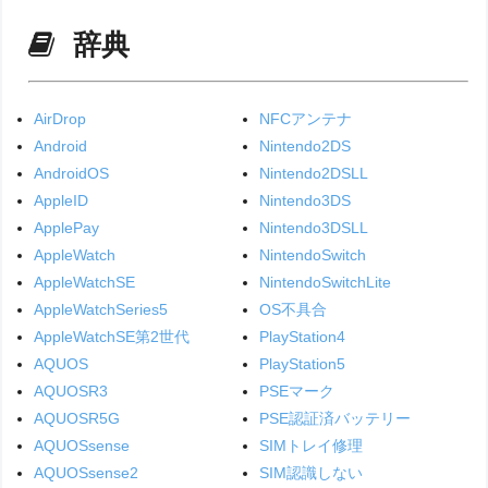
辞典
AirDrop
NFCアンテナ
Android
Nintendo2DS
AndroidOS
Nintendo2DSLL
AppleID
Nintendo3DS
ApplePay
Nintendo3DSLL
AppleWatch
NintendoSwitch
AppleWatchSE
NintendoSwitchLite
AppleWatchSeries5
OS不具合
AppleWatchSE第2世代
PlayStation4
AQUOS
PlayStation5
AQUOSR3
PSEマーク
AQUOSR5G
PSE認証済バッテリー
AQUOSsense
SIMトレイ修理
AQUOSsense2
SIM認識しない