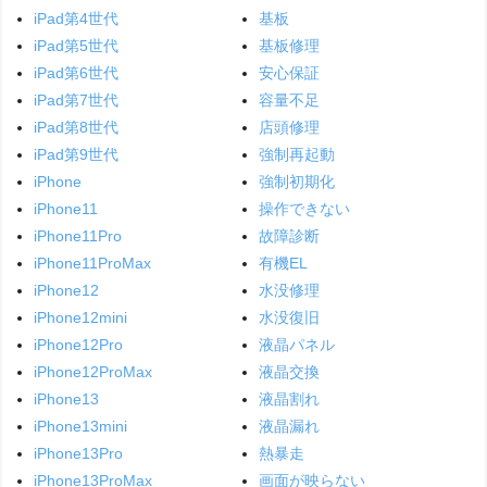
iPad第4世代
基板
iPad第5世代
基板修理
iPad第6世代
安心保証
iPad第7世代
容量不足
iPad第8世代
店頭修理
iPad第9世代
強制再起動
iPhone
強制初期化
iPhone11
操作できない
iPhone11Pro
故障診断
iPhone11ProMax
有機EL
iPhone12
水没修理
iPhone12mini
水没復旧
iPhone12Pro
液晶パネル
iPhone12ProMax
液晶交換
iPhone13
液晶割れ
iPhone13mini
液晶漏れ
iPhone13Pro
熱暴走
iPhone13ProMax
画面が映らない