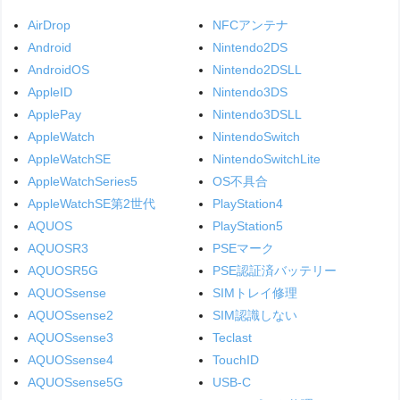
AirDrop
NFCアンテナ
Android
Nintendo2DS
AndroidOS
Nintendo2DSLL
AppleID
Nintendo3DS
ApplePay
Nintendo3DSLL
AppleWatch
NintendoSwitch
AppleWatchSE
NintendoSwitchLite
AppleWatchSeries5
OS不具合
AppleWatchSE第2世代
PlayStation4
AQUOS
PlayStation5
AQUOSR3
PSEマーク
AQUOSR5G
PSE認証済バッテリー
AQUOSsense
SIMトレイ修理
AQUOSsense2
SIM認識しない
AQUOSsense3
Teclast
AQUOSsense4
TouchID
AQUOSsense5G
USB-C