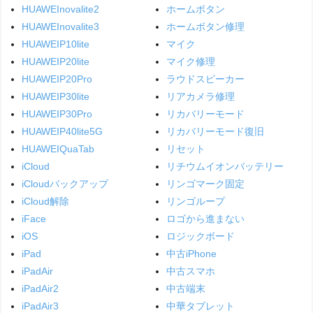
HUAWEInovalite2
ホームボタン
HUAWEInovalite3
ホームボタン修理
HUAWEIP10lite
マイク
HUAWEIP20lite
マイク修理
HUAWEIP20Pro
ラウドスピーカー
HUAWEIP30lite
リアカメラ修理
HUAWEIP30Pro
リカバリーモード
HUAWEIP40lite5G
リカバリーモード復旧
HUAWEIQuaTab
リセット
iCloud
リチウムイオンバッテリー
iCloudバックアップ
リンゴマーク固定
iCloud解除
リンゴループ
iFace
ロゴから進まない
iOS
ロジックボード
iPad
中古iPhone
iPadAir
中古スマホ
iPadAir2
中古端末
iPadAir3
中華タブレット