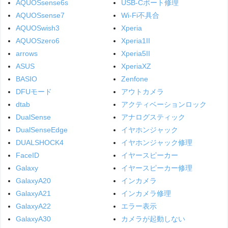
AQUOSsense6s
USB-Cポート修理
AQUOSsense7
Wi-Fi不具合
AQUOSwish3
Xperia
AQUOSzero6
Xperia1II
arrows
Xperia5II
ASUS
XperiaXZ
BASIO
Zenfone
DFUモード
アウトカメラ
dtab
アクティベーションロック
DualSense
アナログスティック
DualSenseEdge
イヤホンジャック
DUALSHOCK4
イヤホンジャック修理
FaceID
イヤースピーカー
Galaxy
イヤースピーカー修理
GalaxyA20
インカメラ
GalaxyA21
インカメラ修理
GalaxyA22
エラー表示
GalaxyA30
カメラが起動しない