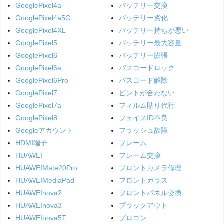
GooglePixel4a
バッテリー交換
GooglePixel4a5G
バッテリー劣化
GooglePixel4XL
バッテリー持ちが悪い
GooglePixel5
バッテリー最大容量
GooglePixel6
バッテリー膨張
GooglePixel6a
パスコードロック
GooglePixel6Pro
パスコード解除
GooglePixel7
ピントが合わない
GooglePixel7a
フィルム貼り代行
GooglePixel8
フェイスID不良
Googleアカウント
フラッシュ故障
HDMI端子
フレーム
HUAWEI
フレーム交換
HUAWEIMate20Pro
フロントカメラ修理
HUAWEIMediaPad
フロントガラス
HUAWEInova2
フロントパネル交換
HUAWEInova3
ブラックアウト
HUAWEInova5T
プロコン