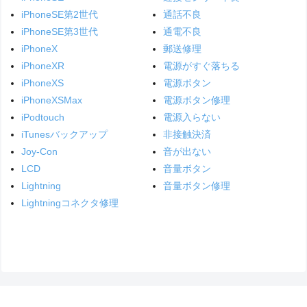
iPhoneSE第2世代
通話不良
iPhoneSE第3世代
通電不良
iPhoneX
郵送修理
iPhoneXR
電源がすぐ落ちる
iPhoneXS
電源ボタン
iPhoneXSMax
電源ボタン修理
iPodtouch
電源入らない
iTunesバックアップ
非接触決済
Joy-Con
音が出ない
LCD
音量ボタン
Lightning
音量ボタン修理
Lightningコネクタ修理