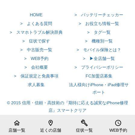
HOME
> バッテリーチェッカー
> よくある質問
> お役立ち情報一覧
> スマホトラブル解決辞典
> タグ一覧
> 症状で探す
> 機種別一覧
> 中古販売一覧
> モバイル保険とは？
> WEB予約
> ▶全店舗一覧
> 会社概要
> プライバシーポリシー
> 保証規定と免責事項
FC加盟店募集
求人募集
法人様向けiPhone・iPad修理サ
ポート
© 2015 信用・信頼・高技術の『期待に応える誠実なiPhone修理
店』スマートクリア
home
location_on
build
schedule
店舗一覧
近くの店舗
症状一覧
WEB予約