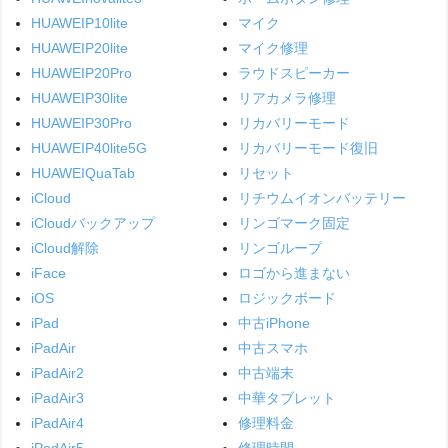
HUAWEIP10lite
マイク
HUAWEIP20lite
マイク修理
HUAWEIP20Pro
ラウドスピーカー
HUAWEIP30lite
リアカメラ修理
HUAWEIP30Pro
リカバリーモード
HUAWEIP40lite5G
リカバリーモード復旧
HUAWEIQuaTab
リセット
iCloud
リチウムイオンバッテリー
iCloudバックアップ
リンゴマーク固定
iCloud解除
リンゴループ
iFace
ロゴから進まない
iOS
ロジックボード
iPad
中古iPhone
iPadAir
中古スマホ
iPadAir2
中古端末
iPadAir3
中華タブレット
iPadAir4
修理料金