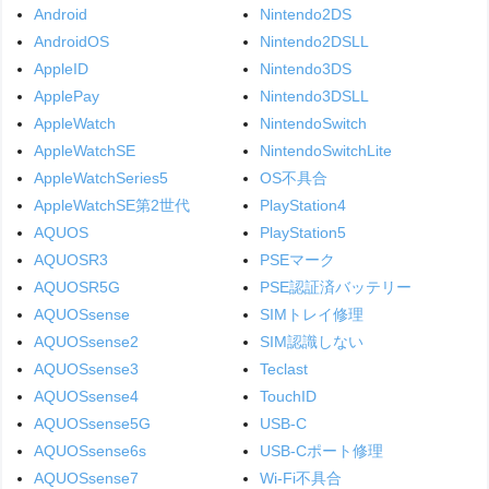
Android
Nintendo2DS
AndroidOS
Nintendo2DSLL
AppleID
Nintendo3DS
ApplePay
Nintendo3DSLL
AppleWatch
NintendoSwitch
AppleWatchSE
NintendoSwitchLite
AppleWatchSeries5
OS不具合
AppleWatchSE第2世代
PlayStation4
AQUOS
PlayStation5
AQUOSR3
PSEマーク
AQUOSR5G
PSE認証済バッテリー
AQUOSsense
SIMトレイ修理
AQUOSsense2
SIM認識しない
AQUOSsense3
Teclast
AQUOSsense4
TouchID
AQUOSsense5G
USB-C
AQUOSsense6s
USB-Cポート修理
AQUOSsense7
Wi-Fi不具合