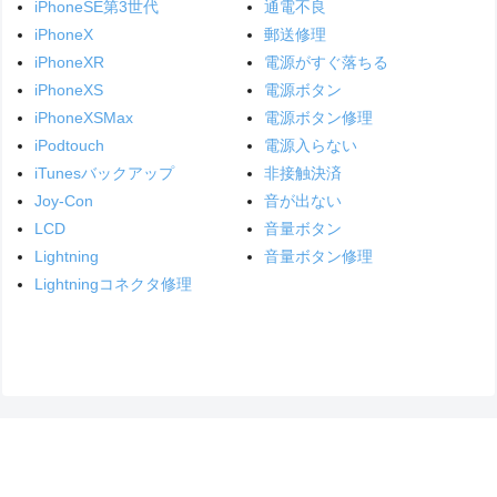
iPhoneSE第3世代
通電不良
iPhoneX
郵送修理
iPhoneXR
電源がすぐ落ちる
iPhoneXS
電源ボタン
iPhoneXSMax
電源ボタン修理
iPodtouch
電源入らない
iTunesバックアップ
非接触決済
Joy-Con
音が出ない
LCD
音量ボタン
Lightning
音量ボタン修理
Lightningコネクタ修理