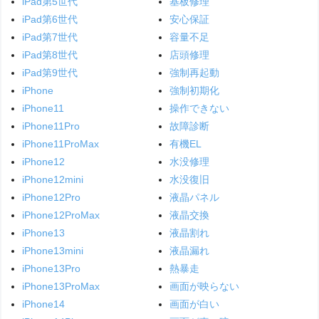
iPad第5世代
基板修理
iPad第6世代
安心保証
iPad第7世代
容量不足
iPad第8世代
店頭修理
iPad第9世代
強制再起動
iPhone
強制初期化
iPhone11
操作できない
iPhone11Pro
故障診断
iPhone11ProMax
有機EL
iPhone12
水没修理
iPhone12mini
水没復旧
iPhone12Pro
液晶パネル
iPhone12ProMax
液晶交換
iPhone13
液晶割れ
iPhone13mini
液晶漏れ
iPhone13Pro
熱暴走
iPhone13ProMax
画面が映らない
iPhone14
画面が白い