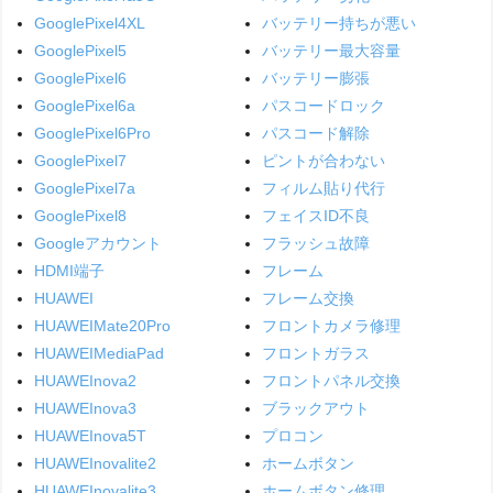
GooglePixel4XL
バッテリー持ちが悪い
GooglePixel5
バッテリー最大容量
GooglePixel6
バッテリー膨張
GooglePixel6a
パスコードロック
GooglePixel6Pro
パスコード解除
GooglePixel7
ピントが合わない
GooglePixel7a
フィルム貼り代行
GooglePixel8
フェイスID不良
Googleアカウント
フラッシュ故障
HDMI端子
フレーム
HUAWEI
フレーム交換
HUAWEIMate20Pro
フロントカメラ修理
HUAWEIMediaPad
フロントガラス
HUAWEInova2
フロントパネル交換
HUAWEInova3
ブラックアウト
HUAWEInova5T
プロコン
HUAWEInovalite2
ホームボタン
HUAWEInovalite3
ホームボタン修理