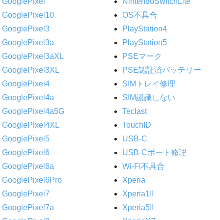
GooglePixel
NintendoSwitchLite
GooglePixel10
OS不具合
GooglePixel3
PlayStation4
GooglePixel3a
PlayStation5
GooglePixel3aXL
PSEマーク
GooglePixel3XL
PSE認証済バッテリー
GooglePixel4
SIMトレイ修理
GooglePixel4a
SIM認識しない
GooglePixel4a5G
Teclast
GooglePixel4XL
TouchID
GooglePixel5
USB-C
GooglePixel6
USB-Cポート修理
GooglePixel6a
Wi-Fi不具合
GooglePixel6Pro
Xperia
GooglePixel7
Xperia1II
GooglePixel7a
Xperia5II