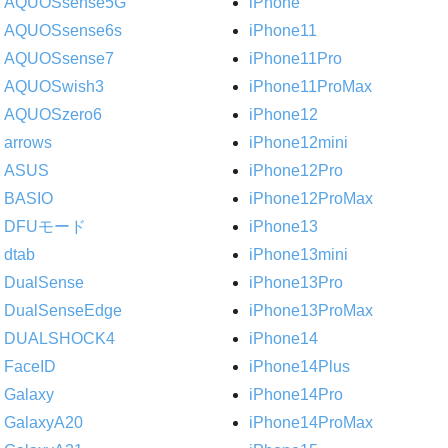
AQUOSsense5G
iPhone
AQUOSsense6s
iPhone11
AQUOSsense7
iPhone11Pro
AQUOSwish3
iPhone11ProMax
AQUOSzero6
iPhone12
arrows
iPhone12mini
ASUS
iPhone12Pro
BASIO
iPhone12ProMax
DFUモード
iPhone13
dtab
iPhone13mini
DualSense
iPhone13Pro
DualSenseEdge
iPhone13ProMax
DUALSHOCK4
iPhone14
FaceID
iPhone14Plus
Galaxy
iPhone14Pro
GalaxyA20
iPhone14ProMax