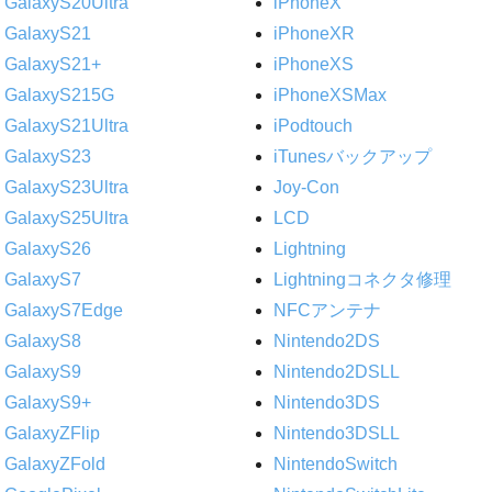
GalaxyS20Ultra
iPhoneX
GalaxyS21
iPhoneXR
GalaxyS21+
iPhoneXS
GalaxyS215G
iPhoneXSMax
GalaxyS21Ultra
iPodtouch
GalaxyS23
iTunesバックアップ
GalaxyS23Ultra
Joy-Con
GalaxyS25Ultra
LCD
GalaxyS26
Lightning
GalaxyS7
Lightningコネクタ修理
GalaxyS7Edge
NFCアンテナ
GalaxyS8
Nintendo2DS
GalaxyS9
Nintendo2DSLL
GalaxyS9+
Nintendo3DS
GalaxyZFlip
Nintendo3DSLL
GalaxyZFold
NintendoSwitch