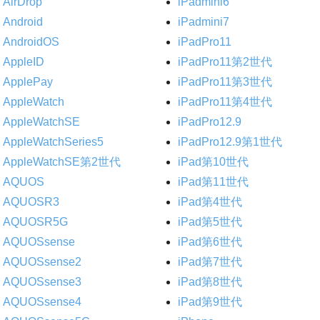
AirDrop
iPadmini6
Android
iPadmini7
AndroidOS
iPadPro11
AppleID
iPadPro11第2世代
ApplePay
iPadPro11第3世代
AppleWatch
iPadPro11第4世代
AppleWatchSE
iPadPro12.9
AppleWatchSeries5
iPadPro12.9第1世代
AppleWatchSE第2世代
iPad第10世代
AQUOS
iPad第11世代
AQUOSR3
iPad第4世代
AQUOSR5G
iPad第5世代
AQUOSsense
iPad第6世代
AQUOSsense2
iPad第7世代
AQUOSsense3
iPad第8世代
AQUOSsense4
iPad第9世代