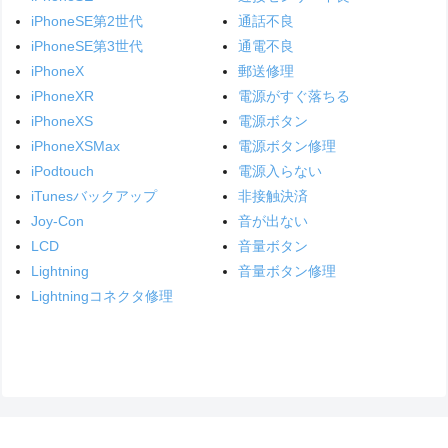
iPhoneSE第2世代
通話不良
iPhoneSE第3世代
通電不良
iPhoneX
郵送修理
iPhoneXR
電源がすぐ落ちる
iPhoneXS
電源ボタン
iPhoneXSMax
電源ボタン修理
iPodtouch
電源入らない
iTunesバックアップ
非接触決済
Joy-Con
音が出ない
LCD
音量ボタン
Lightning
音量ボタン修理
Lightningコネクタ修理