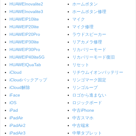
HUAWEInovalite2
ホームボタン
HUAWEInovalite3
ホームボタン修理
HUAWEIP10lite
マイク
HUAWEIP20lite
マイク修理
HUAWEIP20Pro
ラウドスピーカー
HUAWEIP30lite
リアカメラ修理
HUAWEIP30Pro
リカバリーモード
HUAWEIP40lite5G
リカバリーモード復旧
HUAWEIQuaTab
リセット
iCloud
リチウムイオンバッテリー
iCloudバックアップ
リンゴマーク固定
iCloud解除
リンゴループ
iFace
ロゴから進まない
iOS
ロジックボード
iPad
中古iPhone
iPadAir
中古スマホ
iPadAir2
中古端末
iPadAir3
中華タブレット