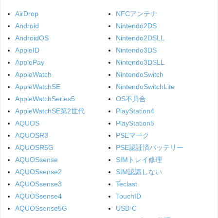
AirDrop
NFCアンテナ
Android
Nintendo2DS
AndroidOS
Nintendo2DSLL
AppleID
Nintendo3DS
ApplePay
Nintendo3DSLL
AppleWatch
NintendoSwitch
AppleWatchSE
NintendoSwitchLite
AppleWatchSeries5
OS不具合
AppleWatchSE第2世代
PlayStation4
AQUOS
PlayStation5
AQUOSR3
PSEマーク
AQUOSR5G
PSE認証済バッテリー
AQUOSsense
SIMトレイ修理
AQUOSsense2
SIM認識しない
AQUOSsense3
Teclast
AQUOSsense4
TouchID
AQUOSsense5G
USB-C