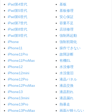
iPad第4世代
基板
iPad第5世代
基板修理
iPad第6世代
安心保証
iPad第7世代
容量不足
iPad第8世代
店頭修理
iPad第9世代
強制再起動
iPhone
強制初期化
iPhone11
操作できない
iPhone11Pro
故障診断
iPhone11ProMax
有機EL
iPhone12
水没修理
iPhone12mini
水没復旧
iPhone12Pro
液晶パネル
iPhone12ProMax
液晶交換
iPhone13
液晶割れ
iPhone13mini
液晶漏れ
iPhone13Pro
熱暴走
iPhone13ProMax
画面が映らない