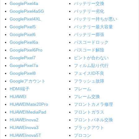
GooglePixel4a
バッテリー交換
GooglePixel4a5G
バッテリー劣化
GooglePixel4XL
バッテリー持ちが悪い
GooglePixel5
バッテリー最大容量
GooglePixel6
バッテリー膨張
GooglePixel6a
パスコードロック
GooglePixel6Pro
パスコード解除
GooglePixel7
ピントが合わない
GooglePixel7a
フィルム貼り代行
GooglePixel8
フェイスID不良
Googleアカウント
フラッシュ故障
HDMI端子
フレーム
HUAWEI
フレーム交換
HUAWEIMate20Pro
フロントカメラ修理
HUAWEIMediaPad
フロントガラス
HUAWEInova2
フロントパネル交換
HUAWEInova3
ブラックアウト
HUAWEInova5T
プロコン