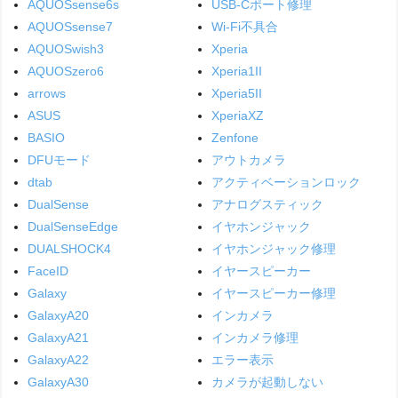
AQUOSsense6s
USB-Cポート修理
AQUOSsense7
Wi-Fi不具合
AQUOSwish3
Xperia
AQUOSzero6
Xperia1II
arrows
Xperia5II
ASUS
XperiaXZ
BASIO
Zenfone
DFUモード
アウトカメラ
dtab
アクティベーションロック
DualSense
アナログスティック
DualSenseEdge
イヤホンジャック
DUALSHOCK4
イヤホンジャック修理
FaceID
イヤースピーカー
Galaxy
イヤースピーカー修理
GalaxyA20
インカメラ
GalaxyA21
インカメラ修理
GalaxyA22
エラー表示
GalaxyA30
カメラが起動しない