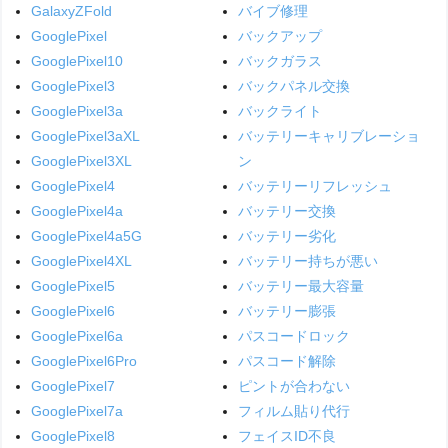
GalaxyZFold
バイブ修理
GooglePixel
バックアップ
GooglePixel10
バックガラス
GooglePixel3
バックパネル交換
GooglePixel3a
バックライト
GooglePixel3aXL
バッテリーキャリブレーショ
GooglePixel3XL
ン
GooglePixel4
バッテリーリフレッシュ
GooglePixel4a
バッテリー交換
GooglePixel4a5G
バッテリー劣化
GooglePixel4XL
バッテリー持ちが悪い
GooglePixel5
バッテリー最大容量
GooglePixel6
バッテリー膨張
GooglePixel6a
パスコードロック
GooglePixel6Pro
パスコード解除
GooglePixel7
ピントが合わない
GooglePixel7a
フィルム貼り代行
GooglePixel8
フェイスID不良