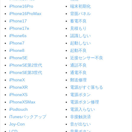
iPhone16Pro
端末初期化
iPhone16ProMax
背面パネル
iPhone17
蓄電不良
iPhone17e
見積もり
iPhone6s
認識しない
iPhone7
起動しない
iPhone8
起動不良
iPhoneSE
近接センサー不良
iPhoneSE第2世代
通話不良
iPhoneSE第3世代
通電不良
iPhoneX
郵送修理
iPhoneXR
電源がすぐ落ちる
iPhoneXS
電源ボタン
iPhoneXSMax
電源ボタン修理
iPodtouch
電源入らない
iTunesバックアップ
非接触決済
Joy-Con
音が出ない
LCD
音量ボタン