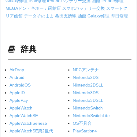
Galaxy修理
iPad修理
iPhoneバッテリー交換 函館
iPhone修理
MEGAドン・キホーテ函館店
スマホバッテリー交換
スマートク
リア函館
データそのまま
亀田支所駅
函館 Galaxy修理
即日修理
辞典
AirDrop
NFCアンテナ
Android
Nintendo2DS
AndroidOS
Nintendo2DSLL
AppleID
Nintendo3DS
ApplePay
Nintendo3DSLL
AppleWatch
NintendoSwitch
AppleWatchSE
NintendoSwitchLite
AppleWatchSeries5
OS不具合
AppleWatchSE第2世代
PlayStation4