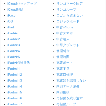
iCloudバックアップ
リンゴマーク固定
iCloud解除
リンゴループ
iFace
ロゴから進まない
iOS
ロジックボード
iPad
中古iPhone
iPadAir
中古スマホ
iPadAir2
中古端末
iPadAir3
中華タブレット
iPadAir4
修理料金
iPadAir5
修理時間
iPadAir第6世代
充電ポート
iPadmini
充電不良
iPadmini2
充電口修理
iPadmini3
充電器を認識しない
iPadmini4
内部データ消失
iPadmini5
内部破損
iPadmini6
再起動を繰り返す
iPadmini7
再起動ループ