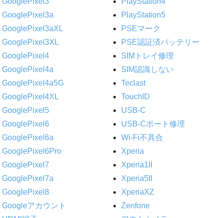
GooglePixel3
PlayStation4
GooglePixel3a
PlayStation5
GooglePixel3aXL
PSEマーク
GooglePixel3XL
PSE認証済バッテリー
GooglePixel4
SIMトレイ修理
GooglePixel4a
SIM認識しない
GooglePixel4a5G
Teclast
GooglePixel4XL
TouchID
GooglePixel5
USB-C
GooglePixel6
USB-Cポート修理
GooglePixel6a
Wi-Fi不具合
GooglePixel6Pro
Xperia
GooglePixel7
Xperia1II
GooglePixel7a
Xperia5II
GooglePixel8
XperiaXZ
Googleアカウント
Zenfone