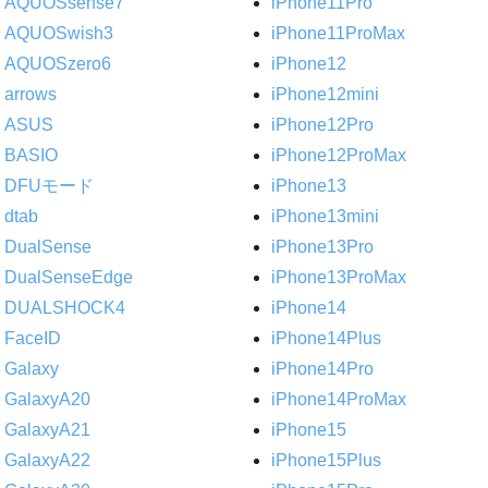
AQUOSsense7
iPhone11Pro
AQUOSwish3
iPhone11ProMax
AQUOSzero6
iPhone12
arrows
iPhone12mini
ASUS
iPhone12Pro
BASIO
iPhone12ProMax
DFUモード
iPhone13
dtab
iPhone13mini
DualSense
iPhone13Pro
DualSenseEdge
iPhone13ProMax
DUALSHOCK4
iPhone14
FaceID
iPhone14Plus
Galaxy
iPhone14Pro
GalaxyA20
iPhone14ProMax
GalaxyA21
iPhone15
GalaxyA22
iPhone15Plus