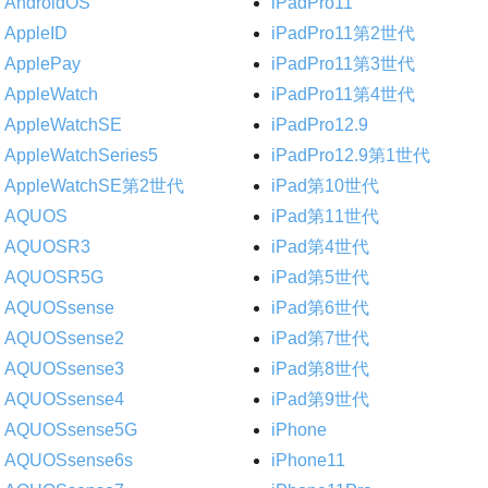
AndroidOS
iPadPro11
AppleID
iPadPro11第2世代
ApplePay
iPadPro11第3世代
AppleWatch
iPadPro11第4世代
AppleWatchSE
iPadPro12.9
AppleWatchSeries5
iPadPro12.9第1世代
AppleWatchSE第2世代
iPad第10世代
AQUOS
iPad第11世代
AQUOSR3
iPad第4世代
AQUOSR5G
iPad第5世代
AQUOSsense
iPad第6世代
AQUOSsense2
iPad第7世代
AQUOSsense3
iPad第8世代
AQUOSsense4
iPad第9世代
AQUOSsense5G
iPhone
AQUOSsense6s
iPhone11