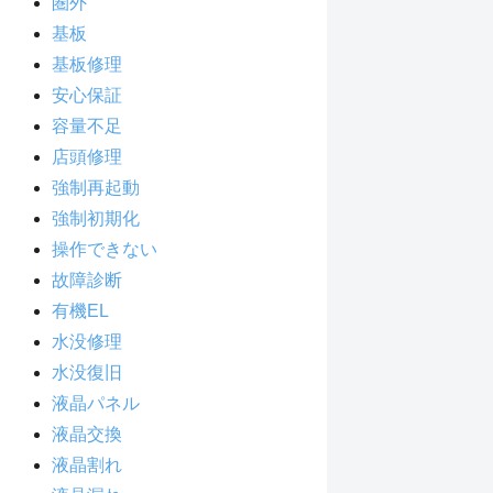
圏外
基板
基板修理
安心保証
容量不足
店頭修理
強制再起動
強制初期化
操作できない
故障診断
有機EL
水没修理
水没復旧
液晶パネル
液晶交換
液晶割れ