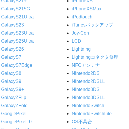
GalaxyS21+
iPhoneXS
GalaxyS215G
iPhoneXSMax
GalaxyS21Ultra
iPodtouch
GalaxyS23
iTunesバックアップ
GalaxyS23Ultra
Joy-Con
GalaxyS25Ultra
LCD
GalaxyS26
Lightning
GalaxyS7
Lightningコネクタ修理
GalaxyS7Edge
NFCアンテナ
GalaxyS8
Nintendo2DS
GalaxyS9
Nintendo2DSLL
GalaxyS9+
Nintendo3DS
GalaxyZFlip
Nintendo3DSLL
GalaxyZFold
NintendoSwitch
GooglePixel
NintendoSwitchLite
GooglePixel10
OS不具合