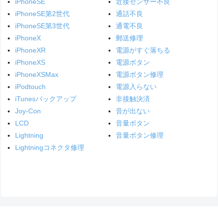
iPhoneSE
近接センサー不良
iPhoneSE第2世代
通話不良
iPhoneSE第3世代
通電不良
iPhoneX
郵送修理
iPhoneXR
電源がすぐ落ちる
iPhoneXS
電源ボタン
iPhoneXSMax
電源ボタン修理
iPodtouch
電源入らない
iTunesバックアップ
非接触決済
Joy-Con
音が出ない
LCD
音量ボタン
Lightning
音量ボタン修理
Lightningコネクタ修理