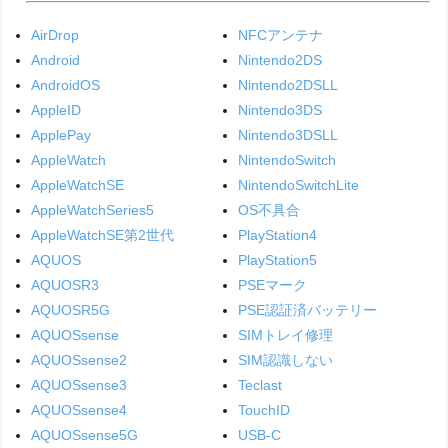
AirDrop
NFCアンテナ
Android
Nintendo2DS
AndroidOS
Nintendo2DSLL
AppleID
Nintendo3DS
ApplePay
Nintendo3DSLL
AppleWatch
NintendoSwitch
AppleWatchSE
NintendoSwitchLite
AppleWatchSeries5
OS不具合
AppleWatchSE第2世代
PlayStation4
AQUOS
PlayStation5
AQUOSR3
PSEマーク
AQUOSR5G
PSE認証済バッテリー
AQUOSsense
SIMトレイ修理
AQUOSsense2
SIM認識しない
AQUOSsense3
Teclast
AQUOSsense4
TouchID
AQUOSsense5G
USB-C