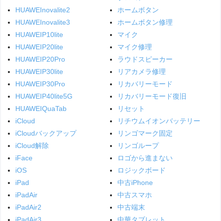
HUAWEInovalite2
ホームボタン
HUAWEInovalite3
ホームボタン修理
HUAWEIP10lite
マイク
HUAWEIP20lite
マイク修理
HUAWEIP20Pro
ラウドスピーカー
HUAWEIP30lite
リアカメラ修理
HUAWEIP30Pro
リカバリーモード
HUAWEIP40lite5G
リカバリーモード復旧
HUAWEIQuaTab
リセット
iCloud
リチウムイオンバッテリー
iCloudバックアップ
リンゴマーク固定
iCloud解除
リンゴループ
iFace
ロゴから進まない
iOS
ロジックボード
iPad
中古iPhone
iPadAir
中古スマホ
iPadAir2
中古端末
iPadAir3
中華タブレット