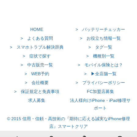
HOME
> バッテリーチェッカー
> よくある質問
> お役立ち情報一覧
> スマホトラブル解決辞典
> タグ一覧
> 症状で探す
> 機種別一覧
> 中古販売一覧
> モバイル保険とは？
> WEB予約
> ▶全店舗一覧
> 会社概要
> プライバシーポリシー
> 保証規定と免責事項
FC加盟店募集
求人募集
法人様向けiPhone・iPad修理サ
ポート
© 2015 信用・信頼・高技術の『期待に応える誠実なiPhone修理
店』スマートクリア