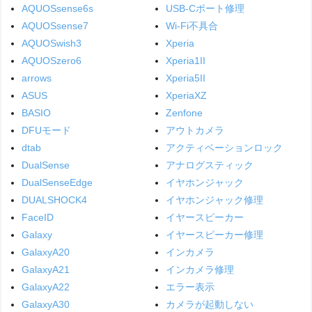
AQUOSsense6s
USB-Cポート修理
AQUOSsense7
Wi-Fi不具合
AQUOSwish3
Xperia
AQUOSzero6
Xperia1II
arrows
Xperia5II
ASUS
XperiaXZ
BASIO
Zenfone
DFUモード
アウトカメラ
dtab
アクティベーションロック
DualSense
アナログスティック
DualSenseEdge
イヤホンジャック
DUALSHOCK4
イヤホンジャック修理
FaceID
イヤースピーカー
Galaxy
イヤースピーカー修理
GalaxyA20
インカメラ
GalaxyA21
インカメラ修理
GalaxyA22
エラー表示
GalaxyA30
カメラが起動しない