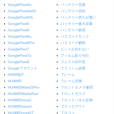
GooglePixel4a
バッテリー交換
GooglePixel4a5G
バッテリー劣化
GooglePixel4XL
バッテリー持ちが悪い
GooglePixel5
バッテリー最大容量
GooglePixel6
バッテリー膨張
GooglePixel6a
パスコードロック
GooglePixel6Pro
パスコード解除
GooglePixel7
ピントが合わない
GooglePixel7a
フィルム貼り代行
GooglePixel8
フェイスID不良
Googleアカウント
フラッシュ故障
HDMI端子
フレーム
HUAWEI
フレーム交換
HUAWEIMate20Pro
フロントカメラ修理
HUAWEIMediaPad
フロントガラス
HUAWEInova2
フロントパネル交換
HUAWEInova3
ブラックアウト
HUAWEInova5T
プロコン