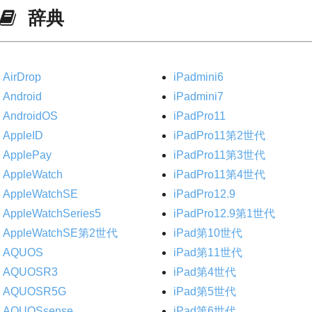
辞典
AirDrop
iPadmini6
Android
iPadmini7
AndroidOS
iPadPro11
AppleID
iPadPro11第2世代
ApplePay
iPadPro11第3世代
AppleWatch
iPadPro11第4世代
AppleWatchSE
iPadPro12.9
AppleWatchSeries5
iPadPro12.9第1世代
AppleWatchSE第2世代
iPad第10世代
AQUOS
iPad第11世代
AQUOSR3
iPad第4世代
AQUOSR5G
iPad第5世代
AQUOSsense
iPad第6世代