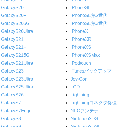
GalaxyS20
iPhoneSE
GalaxyS20+
iPhoneSE第2世代
GalaxyS205G
iPhoneSE第3世代
GalaxyS20Ultra
iPhoneX
GalaxyS21
iPhoneXR
GalaxyS21+
iPhoneXS
GalaxyS215G
iPhoneXSMax
GalaxyS21Ultra
iPodtouch
GalaxyS23
iTunesバックアップ
GalaxyS23Ultra
Joy-Con
GalaxyS25Ultra
LCD
GalaxyS26
Lightning
GalaxyS7
Lightningコネクタ修理
GalaxyS7Edge
NFCアンテナ
GalaxyS8
Nintendo2DS
GalaxyS9
Nintendo2DSLL