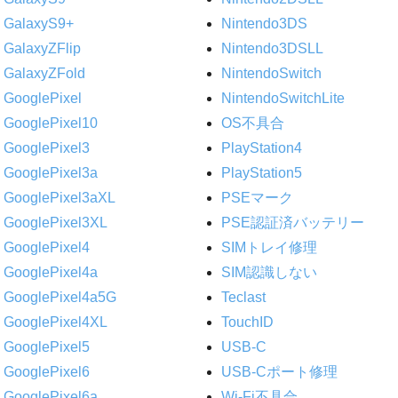
GalaxyS9+
Nintendo3DS
GalaxyZFlip
Nintendo3DSLL
GalaxyZFold
NintendoSwitch
GooglePixel
NintendoSwitchLite
GooglePixel10
OS不具合
GooglePixel3
PlayStation4
GooglePixel3a
PlayStation5
GooglePixel3aXL
PSEマーク
GooglePixel3XL
PSE認証済バッテリー
GooglePixel4
SIMトレイ修理
GooglePixel4a
SIM認識しない
GooglePixel4a5G
Teclast
GooglePixel4XL
TouchID
GooglePixel5
USB-C
GooglePixel6
USB-Cポート修理
GooglePixel6a
Wi-Fi不具合