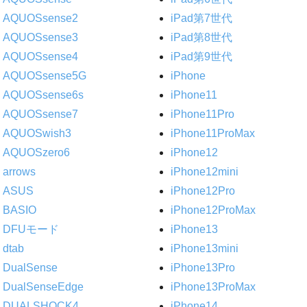
AQUOSsense2
iPad第7世代
AQUOSsense3
iPad第8世代
AQUOSsense4
iPad第9世代
AQUOSsense5G
iPhone
AQUOSsense6s
iPhone11
AQUOSsense7
iPhone11Pro
AQUOSwish3
iPhone11ProMax
AQUOSzero6
iPhone12
arrows
iPhone12mini
ASUS
iPhone12Pro
BASIO
iPhone12ProMax
DFUモード
iPhone13
dtab
iPhone13mini
DualSense
iPhone13Pro
DualSenseEdge
iPhone13ProMax
DUALSHOCK4
iPhone14