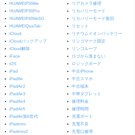
HUAWEIP30lite
リアカメラ修理
HUAWEIP30Pro
リカバリーモード
HUAWEIP40lite5G
リカバリーモード復旧
HUAWEIQuaTab
リセット
iCloud
リチウムイオンバッテリー
iCloudバックアップ
リンゴマーク固定
iCloud解除
リンゴループ
iFace
ロゴから進まない
iOS
ロジックボード
iPad
中古iPhone
iPadAir
中古スマホ
iPadAir2
中古端末
iPadAir3
中華タブレット
iPadAir4
修理料金
iPadAir5
修理時間
iPadAir第6世代
充電ポート
iPadmini
充電不良
iPadmini2
充電口修理