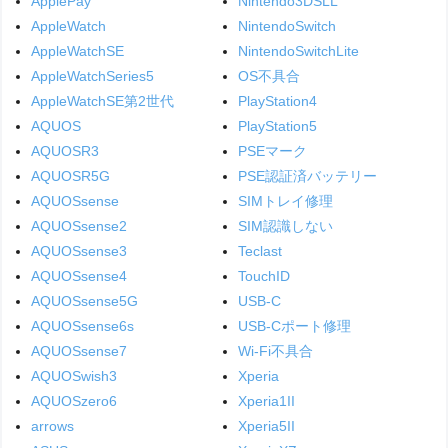
ApplePay
Nintendo3DSLL
AppleWatch
NintendoSwitch
AppleWatchSE
NintendoSwitchLite
AppleWatchSeries5
OS不具合
AppleWatchSE第2世代
PlayStation4
AQUOS
PlayStation5
AQUOSR3
PSEマーク
AQUOSR5G
PSE認証済バッテリー
AQUOSsense
SIMトレイ修理
AQUOSsense2
SIM認識しない
AQUOSsense3
Teclast
AQUOSsense4
TouchID
AQUOSsense5G
USB-C
AQUOSsense6s
USB-Cポート修理
AQUOSsense7
Wi-Fi不具合
AQUOSwish3
Xperia
AQUOSzero6
Xperia1II
arrows
Xperia5II