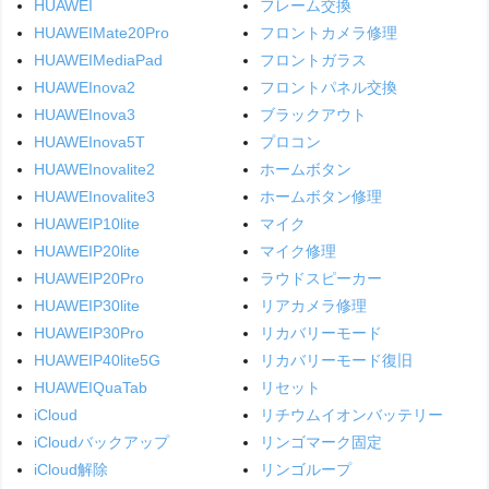
HUAWEI
フレーム交換
HUAWEIMate20Pro
フロントカメラ修理
HUAWEIMediaPad
フロントガラス
HUAWEInova2
フロントパネル交換
HUAWEInova3
ブラックアウト
HUAWEInova5T
プロコン
HUAWEInovalite2
ホームボタン
HUAWEInovalite3
ホームボタン修理
HUAWEIP10lite
マイク
HUAWEIP20lite
マイク修理
HUAWEIP20Pro
ラウドスピーカー
HUAWEIP30lite
リアカメラ修理
HUAWEIP30Pro
リカバリーモード
HUAWEIP40lite5G
リカバリーモード復旧
HUAWEIQuaTab
リセット
iCloud
リチウムイオンバッテリー
iCloudバックアップ
リンゴマーク固定
iCloud解除
リンゴループ