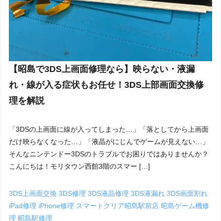
【昭島で3DS上画面修理なら】映らない・液漏
れ・線が入る症状もお任せ！3DS上部画面交換修
理を解説
「3DSの上画面に線が入ってしまった…」「落としてから上画面
だけ映らなくなった…」「液晶がにじんでゲームが見えない…」
そんなニンテンドー3DSのトラブルでお困りではありませんか？
こんにちは！モリタウン西館3階のスマー […]
3DS上画面交換
3DS修理
3DS液晶修理
3DS液漏れ
3DS画面割れ
iPad修理
iPhone修理
スマートクリア昭島駅前店
昭島ゲーム機修
理
昭島駅修理