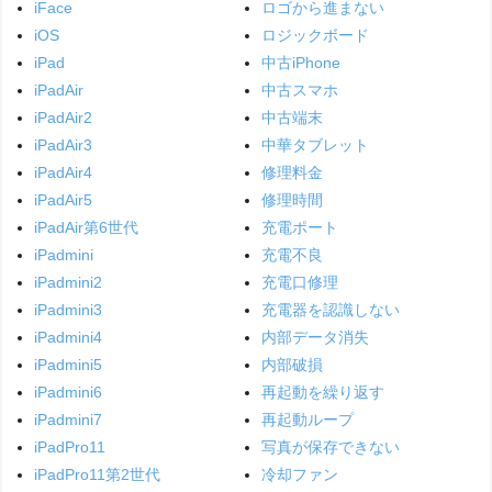
iFace
ロゴから進まない
iOS
ロジックボード
iPad
中古iPhone
iPadAir
中古スマホ
iPadAir2
中古端末
iPadAir3
中華タブレット
iPadAir4
修理料金
iPadAir5
修理時間
iPadAir第6世代
充電ポート
iPadmini
充電不良
iPadmini2
充電口修理
iPadmini3
充電器を認識しない
iPadmini4
内部データ消失
iPadmini5
内部破損
iPadmini6
再起動を繰り返す
iPadmini7
再起動ループ
iPadPro11
写真が保存できない
iPadPro11第2世代
冷却ファン