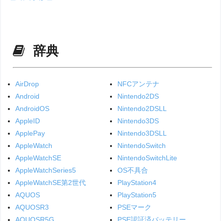
辞典
AirDrop
NFCアンテナ
Android
Nintendo2DS
AndroidOS
Nintendo2DSLL
AppleID
Nintendo3DS
ApplePay
Nintendo3DSLL
AppleWatch
NintendoSwitch
AppleWatchSE
NintendoSwitchLite
AppleWatchSeries5
OS不具合
AppleWatchSE第2世代
PlayStation4
AQUOS
PlayStation5
AQUOSR3
PSEマーク
AQUOSR5G
PSE認証済バッテリー