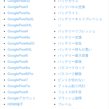
GooglePixel10
バックガラス
GooglePixel3
バックパネル交換
GooglePixel3a
バックライト
GooglePixel3aXL
バッテリーキャリブレーショ
GooglePixel3XL
ン
GooglePixel4
バッテリーリフレッシュ
GooglePixel4a
バッテリー交換
GooglePixel4a5G
バッテリー劣化
GooglePixel4XL
バッテリー持ちが悪い
GooglePixel5
バッテリー最大容量
GooglePixel6
バッテリー膨張
GooglePixel6a
パスコードロック
GooglePixel6Pro
パスコード解除
GooglePixel7
ピントが合わない
GooglePixel7a
フィルム貼り代行
GooglePixel8
フェイスID不良
Googleアカウント
フラッシュ故障
HDMI端子
フレーム