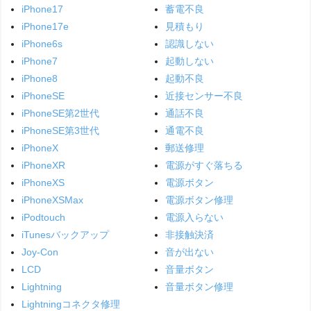
iPhone17
蓄電不良
iPhone17e
見積もり
iPhone6s
認識しない
iPhone7
起動しない
iPhone8
起動不良
iPhoneSE
近接センサー不良
iPhoneSE第2世代
通話不良
iPhoneSE第3世代
通電不良
iPhoneX
郵送修理
iPhoneXR
電源がすぐ落ちる
iPhoneXS
電源ボタン
iPhoneXSMax
電源ボタン修理
iPodtouch
電源入らない
iTunesバックアップ
非接触決済
Joy-Con
音が出ない
LCD
音量ボタン
Lightning
音量ボタン修理
Lightningコネクタ修理