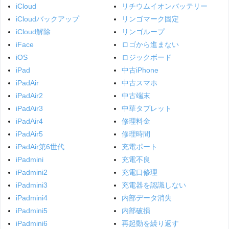
iCloud
リチウムイオンバッテリー
iCloudバックアップ
リンゴマーク固定
iCloud解除
リンゴループ
iFace
ロゴから進まない
iOS
ロジックボード
iPad
中古iPhone
iPadAir
中古スマホ
iPadAir2
中古端末
iPadAir3
中華タブレット
iPadAir4
修理料金
iPadAir5
修理時間
iPadAir第6世代
充電ポート
iPadmini
充電不良
iPadmini2
充電口修理
iPadmini3
充電器を認識しない
iPadmini4
内部データ消失
iPadmini5
内部破損
iPadmini6
再起動を繰り返す