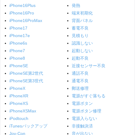
iPhone16Plus
発熱
iPhone16Pro
端末初期化
iPhone16ProMax
背面パネル
iPhone17
蓄電不良
iPhone17e
見積もり
iPhone6s
認識しない
iPhone7
起動しない
iPhone8
起動不良
iPhoneSE
近接センサー不良
iPhoneSE第2世代
通話不良
iPhoneSE第3世代
通電不良
iPhoneX
郵送修理
iPhoneXR
電源がすぐ落ちる
iPhoneXS
電源ボタン
iPhoneXSMax
電源ボタン修理
iPodtouch
電源入らない
iTunesバックアップ
非接触決済
Joy-Con
音が出ない