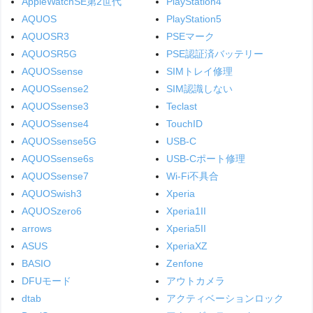
AppleWatchSE第2世代
PlayStation4
AQUOS
PlayStation5
AQUOSR3
PSEマーク
AQUOSR5G
PSE認証済バッテリー
AQUOSsense
SIMトレイ修理
AQUOSsense2
SIM認識しない
AQUOSsense3
Teclast
AQUOSsense4
TouchID
AQUOSsense5G
USB-C
AQUOSsense6s
USB-Cポート修理
AQUOSsense7
Wi-Fi不具合
AQUOSwish3
Xperia
AQUOSzero6
Xperia1II
arrows
Xperia5II
ASUS
XperiaXZ
BASIO
Zenfone
DFUモード
アウトカメラ
dtab
アクティベーションロック