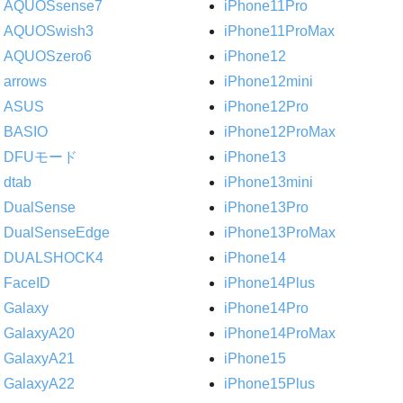
AQUOSsense7
iPhone11Pro
AQUOSwish3
iPhone11ProMax
AQUOSzero6
iPhone12
arrows
iPhone12mini
ASUS
iPhone12Pro
BASIO
iPhone12ProMax
DFUモード
iPhone13
dtab
iPhone13mini
DualSense
iPhone13Pro
DualSenseEdge
iPhone13ProMax
DUALSHOCK4
iPhone14
FaceID
iPhone14Plus
Galaxy
iPhone14Pro
GalaxyA20
iPhone14ProMax
GalaxyA21
iPhone15
GalaxyA22
iPhone15Plus