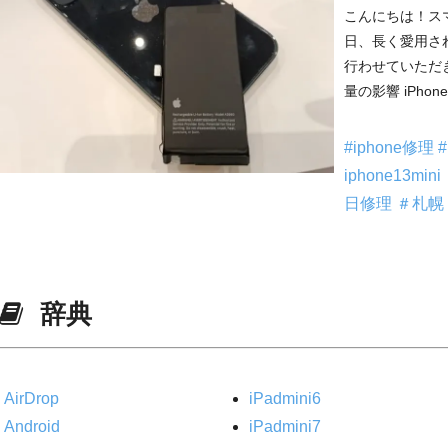
こんにちは！ス
日、長く愛用されて
行わせていただ
量の影響 iPhone
#iphone修理
iphone13mini
日修理
＃札幌
辞典
AirDrop
iPadmini6
Android
iPadmini7