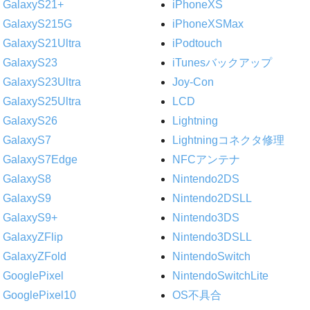
GalaxyS21+
iPhoneXS
GalaxyS215G
iPhoneXSMax
GalaxyS21Ultra
iPodtouch
GalaxyS23
iTunesバックアップ
GalaxyS23Ultra
Joy-Con
GalaxyS25Ultra
LCD
GalaxyS26
Lightning
GalaxyS7
Lightningコネクタ修理
GalaxyS7Edge
NFCアンテナ
GalaxyS8
Nintendo2DS
GalaxyS9
Nintendo2DSLL
GalaxyS9+
Nintendo3DS
GalaxyZFlip
Nintendo3DSLL
GalaxyZFold
NintendoSwitch
GooglePixel
NintendoSwitchLite
GooglePixel10
OS不具合