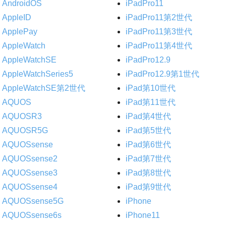
AndroidOS
iPadPro11
AppleID
iPadPro11第2世代
ApplePay
iPadPro11第3世代
AppleWatch
iPadPro11第4世代
AppleWatchSE
iPadPro12.9
AppleWatchSeries5
iPadPro12.9第1世代
AppleWatchSE第2世代
iPad第10世代
AQUOS
iPad第11世代
AQUOSR3
iPad第4世代
AQUOSR5G
iPad第5世代
AQUOSsense
iPad第6世代
AQUOSsense2
iPad第7世代
AQUOSsense3
iPad第8世代
AQUOSsense4
iPad第9世代
AQUOSsense5G
iPhone
AQUOSsense6s
iPhone11