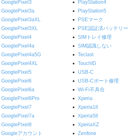
GooglePixel3
PlayStation4
GooglePixel3a
PlayStation5
GooglePixel3aXL
PSEマーク
GooglePixel3XL
PSE認証済バッテリー
GooglePixel4
SIMトレイ修理
GooglePixel4a
SIM認識しない
GooglePixel4a5G
Teclast
GooglePixel4XL
TouchID
GooglePixel5
USB-C
GooglePixel6
USB-Cポート修理
GooglePixel6a
Wi-Fi不具合
GooglePixel6Pro
Xperia
GooglePixel7
Xperia1II
GooglePixel7a
Xperia5II
GooglePixel8
XperiaXZ
Googleアカウント
Zenfone