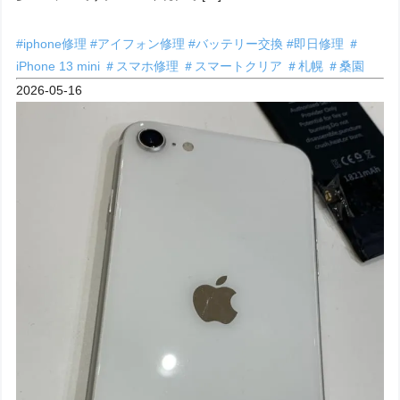
#iphone修理
#アイフォン修理
#バッテリー交換
#即日修理
＃
iPhone 13 mini
＃スマホ修理
＃スマートクリア
＃札幌
＃桑園
2026-05-16