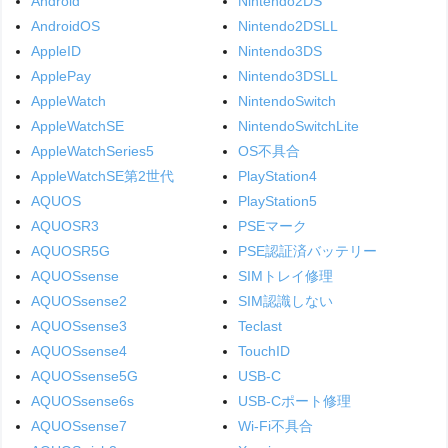
Android
Nintendo2DS
AndroidOS
Nintendo2DSLL
AppleID
Nintendo3DS
ApplePay
Nintendo3DSLL
AppleWatch
NintendoSwitch
AppleWatchSE
NintendoSwitchLite
AppleWatchSeries5
OS不具合
AppleWatchSE第2世代
PlayStation4
AQUOS
PlayStation5
AQUOSR3
PSEマーク
AQUOSR5G
PSE認証済バッテリー
AQUOSsense
SIMトレイ修理
AQUOSsense2
SIM認識しない
AQUOSsense3
Teclast
AQUOSsense4
TouchID
AQUOSsense5G
USB-C
AQUOSsense6s
USB-Cポート修理
AQUOSsense7
Wi-Fi不具合