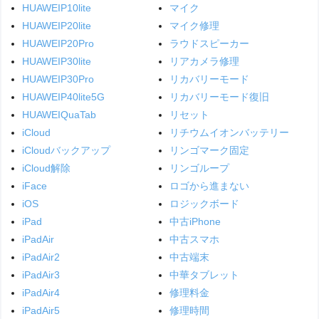
HUAWEIP10lite
マイク
HUAWEIP20lite
マイク修理
HUAWEIP20Pro
ラウドスピーカー
HUAWEIP30lite
リアカメラ修理
HUAWEIP30Pro
リカバリーモード
HUAWEIP40lite5G
リカバリーモード復旧
HUAWEIQuaTab
リセット
iCloud
リチウムイオンバッテリー
iCloudバックアップ
リンゴマーク固定
iCloud解除
リンゴループ
iFace
ロゴから進まない
iOS
ロジックボード
iPad
中古iPhone
iPadAir
中古スマホ
iPadAir2
中古端末
iPadAir3
中華タブレット
iPadAir4
修理料金
iPadAir5
修理時間