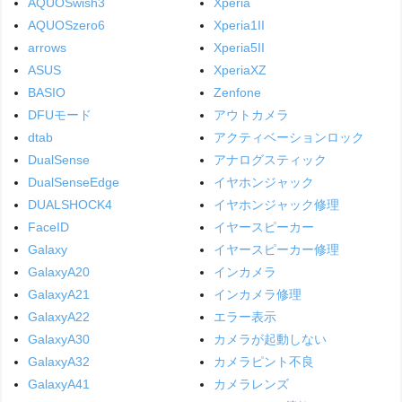
AQUOSwish3
Xperia
AQUOSzero6
Xperia1II
arrows
Xperia5II
ASUS
XperiaXZ
BASIO
Zenfone
DFUモード
アウトカメラ
dtab
アクティベーションロック
DualSense
アナログスティック
DualSenseEdge
イヤホンジャック
DUALSHOCK4
イヤホンジャック修理
FaceID
イヤースピーカー
Galaxy
イヤースピーカー修理
GalaxyA20
インカメラ
GalaxyA21
インカメラ修理
GalaxyA22
エラー表示
GalaxyA30
カメラが起動しない
GalaxyA32
カメラピント不良
GalaxyA41
カメラレンズ