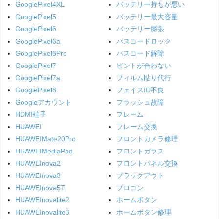
GooglePixel4XL
バッテリー持ちが悪い
GooglePixel5
バッテリー最大容量
GooglePixel6
バッテリー膨張
GooglePixel6a
パスコードロック
GooglePixel6Pro
パスコード解除
GooglePixel7
ピントが合わない
GooglePixel7a
フィルム貼り代行
GooglePixel8
フェイスID不良
Googleアカウント
フラッシュ故障
HDMI端子
フレーム
HUAWEI
フレーム交換
HUAWEIMate20Pro
フロントカメラ修理
HUAWEIMediaPad
フロントガラス
HUAWEInova2
フロントパネル交換
HUAWEInova3
ブラックアウト
HUAWEInova5T
プロコン
HUAWEInovalite2
ホームボタン
HUAWEInovalite3
ホームボタン修理