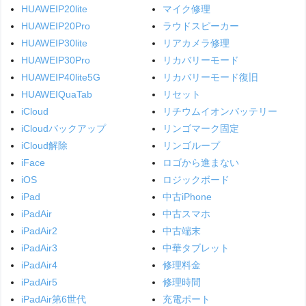
HUAWEIP20lite
マイク修理
HUAWEIP20Pro
ラウドスピーカー
HUAWEIP30lite
リアカメラ修理
HUAWEIP30Pro
リカバリーモード
HUAWEIP40lite5G
リカバリーモード復旧
HUAWEIQuaTab
リセット
iCloud
リチウムイオンバッテリー
iCloudバックアップ
リンゴマーク固定
iCloud解除
リンゴループ
iFace
ロゴから進まない
iOS
ロジックボード
iPad
中古iPhone
iPadAir
中古スマホ
iPadAir2
中古端末
iPadAir3
中華タブレット
iPadAir4
修理料金
iPadAir5
修理時間
iPadAir第6世代
充電ポート