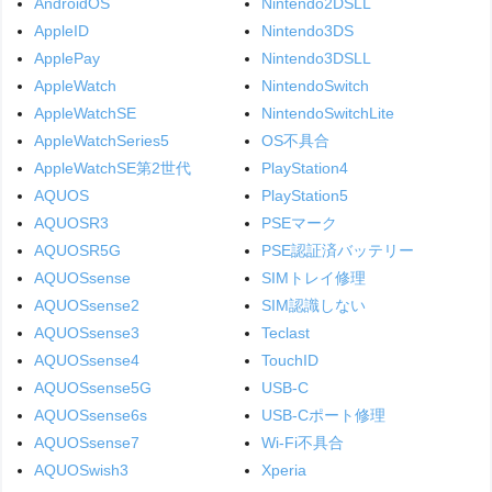
AndroidOS
Nintendo2DSLL
AppleID
Nintendo3DS
ApplePay
Nintendo3DSLL
AppleWatch
NintendoSwitch
AppleWatchSE
NintendoSwitchLite
AppleWatchSeries5
OS不具合
AppleWatchSE第2世代
PlayStation4
AQUOS
PlayStation5
AQUOSR3
PSEマーク
AQUOSR5G
PSE認証済バッテリー
AQUOSsense
SIMトレイ修理
AQUOSsense2
SIM認識しない
AQUOSsense3
Teclast
AQUOSsense4
TouchID
AQUOSsense5G
USB-C
AQUOSsense6s
USB-Cポート修理
AQUOSsense7
Wi-Fi不具合
AQUOSwish3
Xperia