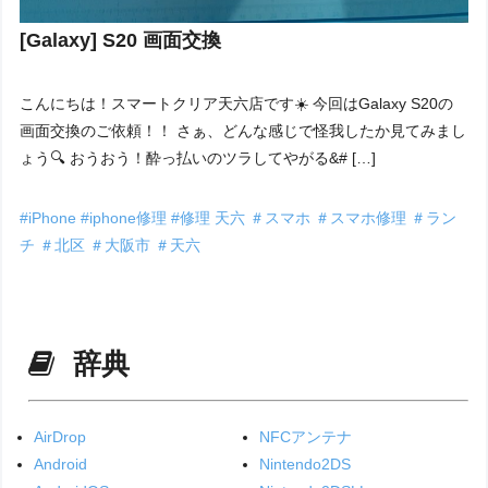
[Galaxy] S20 画面交換
こんにちは！スマートクリア天六店です☀️ 今回はGalaxy S20の
画面交換のご依頼！！ さぁ、どんな感じで怪我したか見てみまし
ょう🔍 おうおう！酔っ払いのツラしてやがる&# […]
#iPhone
#iphone修理
#修理
天六
＃スマホ
＃スマホ修理
＃ラン
チ
＃北区
＃大阪市
＃天六
辞典
AirDrop
NFCアンテナ
Android
Nintendo2DS