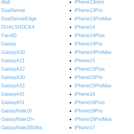
dtab
iPhone13mini
DualSense
iPhone13Pro
DualSenseEdge
iPhone13ProMax
DUALSHOCK4
iPhone14
FaceID
iPhone14Plus
Galaxy
iPhone14Pro
GalaxyA20
iPhone14ProMax
GalaxyA21
iPhone15
GalaxyA22
iPhone15Plus
GalaxyA30
iPhone15Pro
GalaxyA32
iPhone15ProMax
GalaxyA41
iPhone16
GalaxyA51
iPhone16Plus
GalaxyNote10
iPhone16Pro
GalaxyNote10+
iPhone16ProMax
GalaxyNote20Ultra
iPhone17