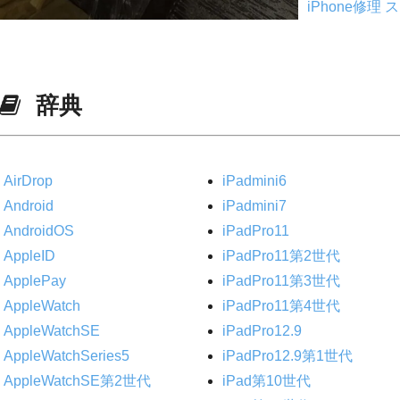
iPhone修理
ス
辞典
AirDrop
iPadmini6
Android
iPadmini7
AndroidOS
iPadPro11
AppleID
iPadPro11第2世代
ApplePay
iPadPro11第3世代
AppleWatch
iPadPro11第4世代
AppleWatchSE
iPadPro12.9
AppleWatchSeries5
iPadPro12.9第1世代
AppleWatchSE第2世代
iPad第10世代