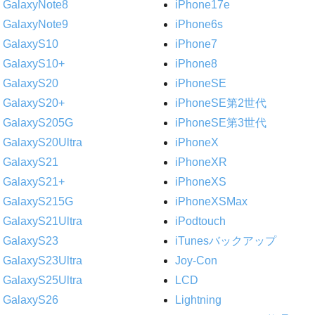
GalaxyNote8
iPhone17e
GalaxyNote9
iPhone6s
GalaxyS10
iPhone7
GalaxyS10+
iPhone8
GalaxyS20
iPhoneSE
GalaxyS20+
iPhoneSE第2世代
GalaxyS205G
iPhoneSE第3世代
GalaxyS20Ultra
iPhoneX
GalaxyS21
iPhoneXR
GalaxyS21+
iPhoneXS
GalaxyS215G
iPhoneXSMax
GalaxyS21Ultra
iPodtouch
GalaxyS23
iTunesバックアップ
GalaxyS23Ultra
Joy-Con
GalaxyS25Ultra
LCD
GalaxyS26
Lightning