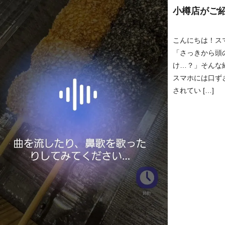
小樽店がご
こんにちは！ス
「さっきから頭
け…？」そんな
スマホには口ず
されてい […]