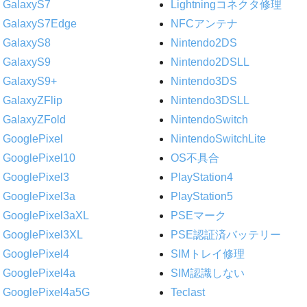
GalaxyS7
Lightningコネクタ修理
GalaxyS7Edge
NFCアンテナ
GalaxyS8
Nintendo2DS
GalaxyS9
Nintendo2DSLL
GalaxyS9+
Nintendo3DS
GalaxyZFlip
Nintendo3DSLL
GalaxyZFold
NintendoSwitch
GooglePixel
NintendoSwitchLite
GooglePixel10
OS不具合
GooglePixel3
PlayStation4
GooglePixel3a
PlayStation5
GooglePixel3aXL
PSEマーク
GooglePixel3XL
PSE認証済バッテリー
GooglePixel4
SIMトレイ修理
GooglePixel4a
SIM認識しない
GooglePixel4a5G
Teclast