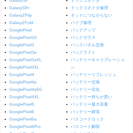
GalaxyS9
ドックコネクタ
GalaxyS9+
ドックコネクタ修理
GalaxyZFlip
ネットにつながらない
GalaxyZFold
バイブ修理
GooglePixel
バックアップ
GooglePixel10
バックガラス
GooglePixel3
バックパネル交換
GooglePixel3a
バックライト
GooglePixel3aXL
バッテリーキャリブレーショ
GooglePixel3XL
ン
GooglePixel4
バッテリーリフレッシュ
GooglePixel4a
バッテリー交換
GooglePixel4a5G
バッテリー劣化
GooglePixel4XL
バッテリー持ちが悪い
GooglePixel5
バッテリー最大容量
GooglePixel6
バッテリー膨張
GooglePixel6a
パスコードロック
GooglePixel6Pro
パスコード解除