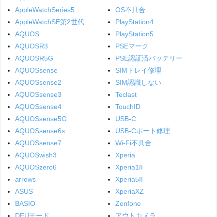
AppleWatchSeries5
OS不具合
AppleWatchSE第2世代
PlayStation4
AQUOS
PlayStation5
AQUOSR3
PSEマーク
AQUOSR5G
PSE認証済バッテリー
AQUOSsense
SIMトレイ修理
AQUOSsense2
SIM認識しない
AQUOSsense3
Teclast
AQUOSsense4
TouchID
AQUOSsense5G
USB-C
AQUOSsense6s
USB-Cポート修理
AQUOSsense7
Wi-Fi不具合
AQUOSwish3
Xperia
AQUOSzero6
Xperia1II
arrows
Xperia5II
ASUS
XperiaXZ
BASIO
Zenfone
DFUモード
アウトカメラ