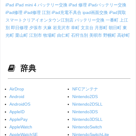
iPad
iPad mini 4 バッテリー交換
iPad 修理
iPadバッテリー交換
iPad修理
iPad修理 江別
iPad充電不具合
ipad画面交換
iPad買取
スマートクリアイオンタウン江別店
バッテリー交換
一番町
上江
別
即日修理
夕張市
大麻
岩見沢市
幸町
文京台
月形町
朝日町
東
光町
栗山町
江別市
牧場町
由仁町
石狩当別
美唄市
野幌町
高砂町
辞典
AirDrop
NFCアンテナ
Android
Nintendo2DS
AndroidOS
Nintendo2DSLL
AppleID
Nintendo3DS
ApplePay
Nintendo3DSLL
AppleWatch
NintendoSwitch
AppleWatchSE
NintendoSwitchLite