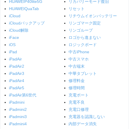
HUAWEIP40lite5G
リカバリーモード復旧
HUAWEIQuaTab
リセット
iCloud
リチウムイオンバッテリー
iCloudバックアップ
リンゴマーク固定
iCloud解除
リンゴループ
iFace
ロゴから進まない
iOS
ロジックボード
iPad
中古iPhone
iPadAir
中古スマホ
iPadAir2
中古端末
iPadAir3
中華タブレット
iPadAir4
修理料金
iPadAir5
修理時間
iPadAir第6世代
充電ポート
iPadmini
充電不良
iPadmini2
充電口修理
iPadmini3
充電器を認識しない
iPadmini4
内部データ消失