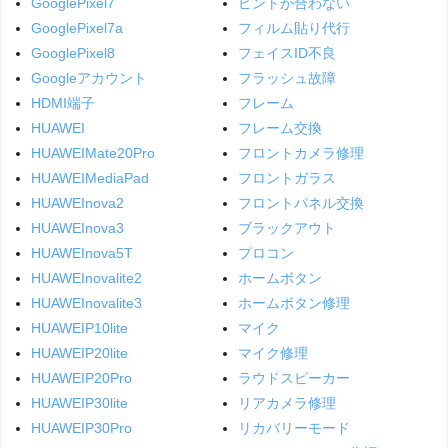
GooglePixel7
ピントが合わない
GooglePixel7a
フィルム貼り代行
GooglePixel8
フェイスID不良
Googleアカウント
フラッシュ故障
HDMI端子
フレーム
HUAWEI
フレーム交換
HUAWEIMate20Pro
フロントカメラ修理
HUAWEIMediaPad
フロントガラス
HUAWEInova2
フロントパネル交換
HUAWEInova3
ブラックアウト
HUAWEInova5T
プロコン
HUAWEInovalite2
ホームボタン
HUAWEInovalite3
ホームボタン修理
HUAWEIP10lite
マイク
HUAWEIP20lite
マイク修理
HUAWEIP20Pro
ラウドスピーカー
HUAWEIP30lite
リアカメラ修理
HUAWEIP30Pro
リカバリーモード