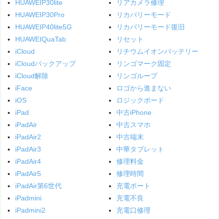
HUAWEIP30lite
リアカメラ修理
HUAWEIP30Pro
リカバリーモード
HUAWEIP40lite5G
リカバリーモード復旧
HUAWEIQuaTab
リセット
iCloud
リチウムイオンバッテリー
iCloudバックアップ
リンゴマーク固定
iCloud解除
リンゴループ
iFace
ロゴから進まない
iOS
ロジックボード
iPad
中古iPhone
iPadAir
中古スマホ
iPadAir2
中古端末
iPadAir3
中華タブレット
iPadAir4
修理料金
iPadAir5
修理時間
iPadAir第6世代
充電ポート
iPadmini
充電不良
iPadmini2
充電口修理