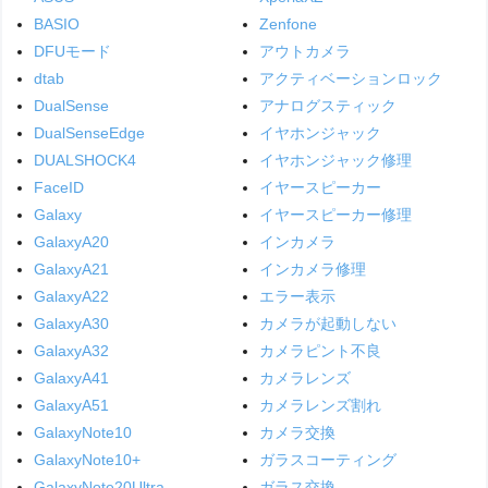
BASIO
Zenfone
DFUモード
アウトカメラ
dtab
アクティベーションロック
DualSense
アナログスティック
DualSenseEdge
イヤホンジャック
DUALSHOCK4
イヤホンジャック修理
FaceID
イヤースピーカー
Galaxy
イヤースピーカー修理
GalaxyA20
インカメラ
GalaxyA21
インカメラ修理
GalaxyA22
エラー表示
GalaxyA30
カメラが起動しない
GalaxyA32
カメラピント不良
GalaxyA41
カメラレンズ
GalaxyA51
カメラレンズ割れ
GalaxyNote10
カメラ交換
GalaxyNote10+
ガラスコーティング
GalaxyNote20Ultra
ガラス交換