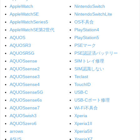
AppleWatch
NintendoSwitch
AppleWatchSE
NintendoSwitchLite
AppleWatchSeries5
OS不具合
AppleWatchSE第2世代
PlayStation4
AQUOS
PlayStation5
AQUOSR3
PSEマーク
AQUOSR5G
PSE認証済バッテリー
AQUOSsense
SIMトレイ修理
AQUOSsense2
SIM認識しない
AQUOSsense3
Teclast
AQUOSsense4
TouchID
AQUOSsense5G
USB-C
AQUOSsense6s
USB-Cポート修理
AQUOSsense7
Wi-Fi不具合
AQUOSwish3
Xperia
AQUOSzero6
Xperia1II
arrows
Xperia5II
ASUS
XperiaXZ