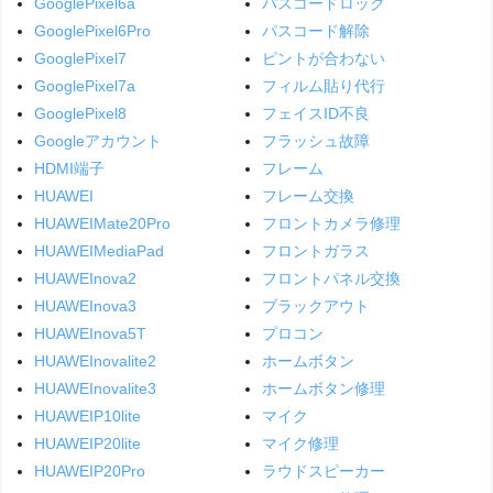
GooglePixel6a
パスコードロック
GooglePixel6Pro
パスコード解除
GooglePixel7
ピントが合わない
GooglePixel7a
フィルム貼り代行
GooglePixel8
フェイスID不良
Googleアカウント
フラッシュ故障
HDMI端子
フレーム
HUAWEI
フレーム交換
HUAWEIMate20Pro
フロントカメラ修理
HUAWEIMediaPad
フロントガラス
HUAWEInova2
フロントパネル交換
HUAWEInova3
ブラックアウト
HUAWEInova5T
プロコン
HUAWEInovalite2
ホームボタン
HUAWEInovalite3
ホームボタン修理
HUAWEIP10lite
マイク
HUAWEIP20lite
マイク修理
HUAWEIP20Pro
ラウドスピーカー