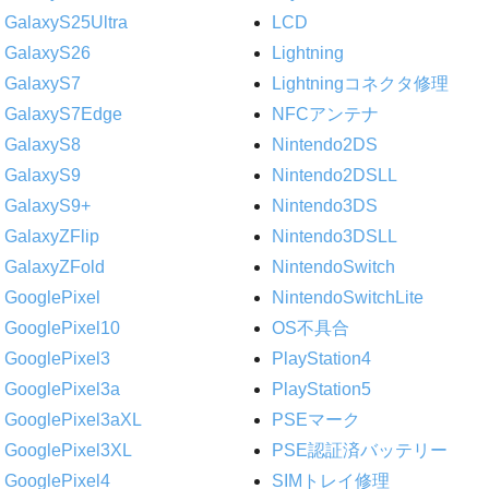
GalaxyS25Ultra
LCD
GalaxyS26
Lightning
GalaxyS7
Lightningコネクタ修理
GalaxyS7Edge
NFCアンテナ
GalaxyS8
Nintendo2DS
GalaxyS9
Nintendo2DSLL
GalaxyS9+
Nintendo3DS
GalaxyZFlip
Nintendo3DSLL
GalaxyZFold
NintendoSwitch
GooglePixel
NintendoSwitchLite
GooglePixel10
OS不具合
GooglePixel3
PlayStation4
GooglePixel3a
PlayStation5
GooglePixel3aXL
PSEマーク
GooglePixel3XL
PSE認証済バッテリー
GooglePixel4
SIMトレイ修理