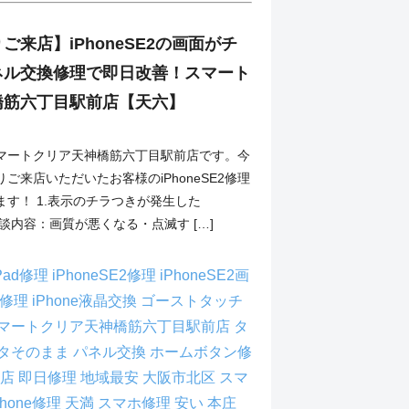
ご来店】iPhoneSE2の画面がチ
ネル交換修理で即日改善！スマート
橋筋六丁目駅前店【天六】
マートクリア天神橋筋六丁目駅前店です。今
ご来店いただいたお客様のiPhoneSE2修理
す！ 1.表示のチラつきが発生した
 ご相談内容：画質が悪くなる・点滅す […]
Pad修理
iPhoneSE2修理
iPhoneSE2画
ne修理
iPhone液晶交換
ゴーストタッチ
マートクリア天神橋筋六丁目駅前店
タ
タそのまま
パネル交換
ホームボタン修
理店
即日修理
地域最安
大阪市北区 スマ
Phone修理
天満 スマホ修理
安い
本庄