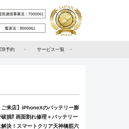
EB予約
サービス一覧
ご来店】iPhoneXのバッテリー膨
破損⁉ 画面割れ修理＋バッテリー
に解決！スマートクリア天神橋筋六