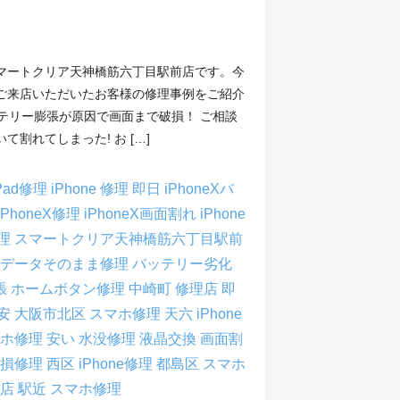
】
マートクリア天神橋筋六丁目駅前店です。今
ご来店いただいたお客様の修理事例をご紹介
バッテリー膨張が原因で画面まで破損！ ご相談
て割れてしまった! お […]
Pad修理
iPhone 修理 即日
iPhoneXバ
iPhoneX修理
iPhoneX画面割れ
iPhone
理
スマートクリア天神橋筋六丁目駅前
データそのまま修理
バッテリー劣化
張
ホームボタン修理
中崎町 修理店
即
安
大阪市北区 スマホ修理
天六 iPhone
マホ修理
安い
水没修理
液晶交換
画面割
破損修理
西区 iPhone修理
都島区 スマホ
理店
駅近 スマホ修理