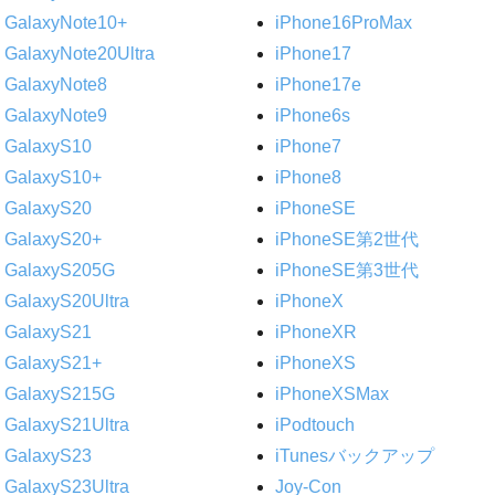
GalaxyNote10+
iPhone16ProMax
GalaxyNote20Ultra
iPhone17
GalaxyNote8
iPhone17e
GalaxyNote9
iPhone6s
GalaxyS10
iPhone7
GalaxyS10+
iPhone8
GalaxyS20
iPhoneSE
GalaxyS20+
iPhoneSE第2世代
GalaxyS205G
iPhoneSE第3世代
GalaxyS20Ultra
iPhoneX
GalaxyS21
iPhoneXR
GalaxyS21+
iPhoneXS
GalaxyS215G
iPhoneXSMax
GalaxyS21Ultra
iPodtouch
GalaxyS23
iTunesバックアップ
GalaxyS23Ultra
Joy-Con