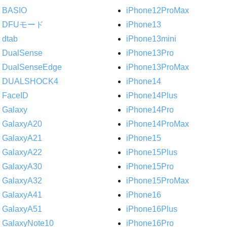
BASIO
iPhone12ProMax
DFUモード
iPhone13
dtab
iPhone13mini
DualSense
iPhone13Pro
DualSenseEdge
iPhone13ProMax
DUALSHOCK4
iPhone14
FaceID
iPhone14Plus
Galaxy
iPhone14Pro
GalaxyA20
iPhone14ProMax
GalaxyA21
iPhone15
GalaxyA22
iPhone15Plus
GalaxyA30
iPhone15Pro
GalaxyA32
iPhone15ProMax
GalaxyA41
iPhone16
GalaxyA51
iPhone16Plus
GalaxyNote10
iPhone16Pro