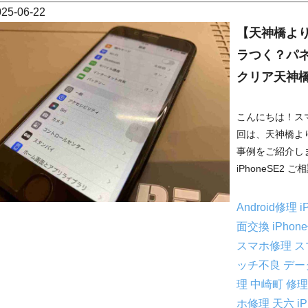
025-06-22
【天神橋より
ラつく？パ
クリア天神
こんにちは！ス
回は、天神橋より
事例をご紹介しま
iPhoneSE2
Android修理
i
面交換
iPho
スマホ修理
ス
ッチ不良
デー
理
中崎町 修
ホ修理
天六 i