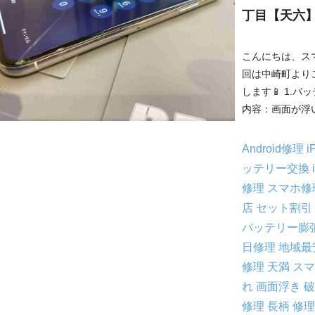
丁目【天六
こんにちは、ス
回は中崎町より
します📱 1.
内容：画面が浮い
Android修理
i
ッテリー交換
修理
スマホ修
店
セット割引
バッテリー膨
日修理
地域最
修理
天満 ス
れ
画面浮き
修理
長柄 修