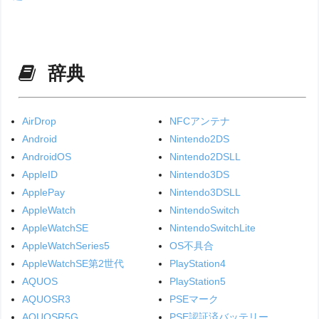
辞典
AirDrop
NFCアンテナ
Android
Nintendo2DS
AndroidOS
Nintendo2DSLL
AppleID
Nintendo3DS
ApplePay
Nintendo3DSLL
AppleWatch
NintendoSwitch
AppleWatchSE
NintendoSwitchLite
AppleWatchSeries5
OS不具合
AppleWatchSE第2世代
PlayStation4
AQUOS
PlayStation5
AQUOSR3
PSEマーク
AQUOSR5G
PSE認証済バッテリー