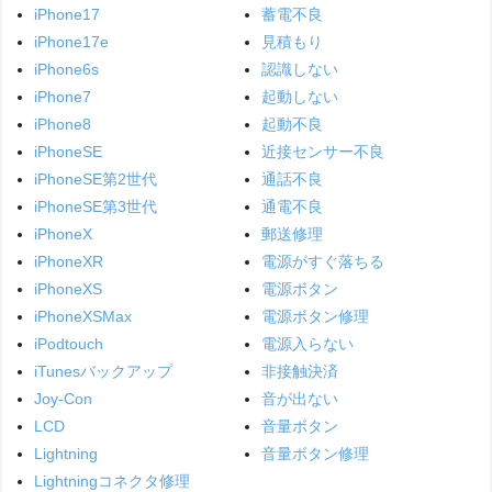
iPhone17
蓄電不良
iPhone17e
見積もり
iPhone6s
認識しない
iPhone7
起動しない
iPhone8
起動不良
iPhoneSE
近接センサー不良
iPhoneSE第2世代
通話不良
iPhoneSE第3世代
通電不良
iPhoneX
郵送修理
iPhoneXR
電源がすぐ落ちる
iPhoneXS
電源ボタン
iPhoneXSMax
電源ボタン修理
iPodtouch
電源入らない
iTunesバックアップ
非接触決済
Joy-Con
音が出ない
LCD
音量ボタン
Lightning
音量ボタン修理
Lightningコネクタ修理