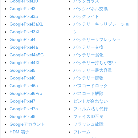
GooglePixel10
バックガラス
GooglePixel3
バックパネル交換
GooglePixel3a
バックライト
GooglePixel3aXL
バッテリーキャリブレーショ
GooglePixel3XL
ン
GooglePixel4
バッテリーリフレッシュ
GooglePixel4a
バッテリー交換
GooglePixel4a5G
バッテリー劣化
GooglePixel4XL
バッテリー持ちが悪い
GooglePixel5
バッテリー最大容量
GooglePixel6
バッテリー膨張
GooglePixel6a
パスコードロック
GooglePixel6Pro
パスコード解除
GooglePixel7
ピントが合わない
GooglePixel7a
フィルム貼り代行
GooglePixel8
フェイスID不良
Googleアカウント
フラッシュ故障
HDMI端子
フレーム