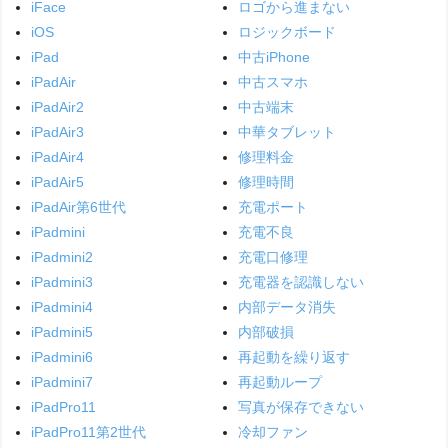
iFace
ロゴから進まない
iOS
ロジックボード
iPad
中古iPhone
iPadAir
中古スマホ
iPadAir2
中古端末
iPadAir3
中華タブレット
iPadAir4
修理料金
iPadAir5
修理時間
iPadAir第6世代
充電ポート
iPadmini
充電不良
iPadmini2
充電口修理
iPadmini3
充電器を認識しない
iPadmini4
内部データ消失
iPadmini5
内部破損
iPadmini6
再起動を繰り返す
iPadmini7
再起動ループ
iPadPro11
写真が保存できない
iPadPro11第2世代
冷却ファン