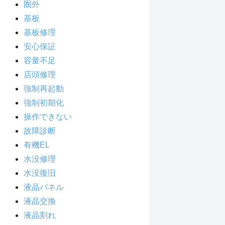
圏外
基板
基板修理
安心保証
容量不足
店頭修理
強制再起動
強制初期化
操作できない
故障診断
有機EL
水没修理
水没復旧
液晶パネル
液晶交換
液晶割れ