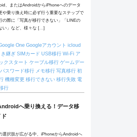
roid、またはAndroidからiPhoneへのデータ
更や乗り換え時に必ず行う重要なステップで
行の際に「写真が移行できない」「LINEの
い」など、様々な […]
Google One
Googleアカウント
icloud
E引き継ぎ
SIMカード
USB移行
Wi-Fi
ア
ックスタート
ケーブル移行
ゲームデー
パスワード移行
メモ移行
写真移行
初
行
機種変更
移行できない
移行失敗
電
移行
らAndroidへ乗り換える！データ移
イド
択肢が広がる中、iPhoneからAndroidへ