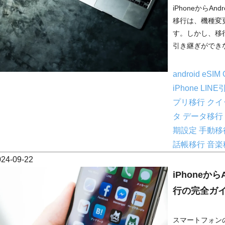
iPhoneからAnd
移行は、機種変
す。しかし、移
引き継ぎができな
android
eSIM
iPhone
LIN
プリ移行
クイ
タ
データ移行
期設定
手動移
話帳移行
音楽
024-09-22
iPhoneか
行の完全ガ
スマートフォンの選