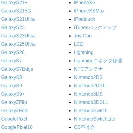
GalaxyS21+
iPhoneXS
GalaxyS215G
iPhoneXSMax
GalaxyS21Ultra
iPodtouch
GalaxyS23
iTunesバックアップ
GalaxyS23Ultra
Joy-Con
GalaxyS25Ultra
LCD
GalaxyS26
Lightning
GalaxyS7
Lightningコネクタ修理
GalaxyS7Edge
NFCアンテナ
GalaxyS8
Nintendo2DS
GalaxyS9
Nintendo2DSLL
GalaxyS9+
Nintendo3DS
GalaxyZFlip
Nintendo3DSLL
GalaxyZFold
NintendoSwitch
GooglePixel
NintendoSwitchLite
GooglePixel10
OS不具合