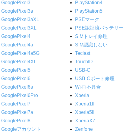
GooglePixel3
PlayStation4
GooglePixel3a
PlayStation5
GooglePixel3aXL
PSEマーク
GooglePixel3XL
PSE認証済バッテリー
GooglePixel4
SIMトレイ修理
GooglePixel4a
SIM認識しない
GooglePixel4a5G
Teclast
GooglePixel4XL
TouchID
GooglePixel5
USB-C
GooglePixel6
USB-Cポート修理
GooglePixel6a
Wi-Fi不具合
GooglePixel6Pro
Xperia
GooglePixel7
Xperia1II
GooglePixel7a
Xperia5II
GooglePixel8
XperiaXZ
Googleアカウント
Zenfone