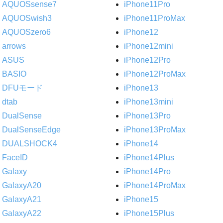
AQUOSsense7
iPhone11Pro
AQUOSwish3
iPhone11ProMax
AQUOSzero6
iPhone12
arrows
iPhone12mini
ASUS
iPhone12Pro
BASIO
iPhone12ProMax
DFUモード
iPhone13
dtab
iPhone13mini
DualSense
iPhone13Pro
DualSenseEdge
iPhone13ProMax
DUALSHOCK4
iPhone14
FaceID
iPhone14Plus
Galaxy
iPhone14Pro
GalaxyA20
iPhone14ProMax
GalaxyA21
iPhone15
GalaxyA22
iPhone15Plus