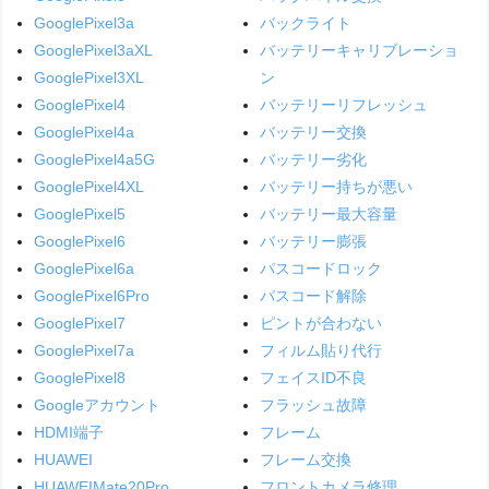
GooglePixel3a
バックライト
GooglePixel3aXL
バッテリーキャリブレーショ
GooglePixel3XL
ン
GooglePixel4
バッテリーリフレッシュ
GooglePixel4a
バッテリー交換
GooglePixel4a5G
バッテリー劣化
GooglePixel4XL
バッテリー持ちが悪い
GooglePixel5
バッテリー最大容量
GooglePixel6
バッテリー膨張
GooglePixel6a
パスコードロック
GooglePixel6Pro
パスコード解除
GooglePixel7
ピントが合わない
GooglePixel7a
フィルム貼り代行
GooglePixel8
フェイスID不良
Googleアカウント
フラッシュ故障
HDMI端子
フレーム
HUAWEI
フレーム交換
HUAWEIMate20Pro
フロントカメラ修理