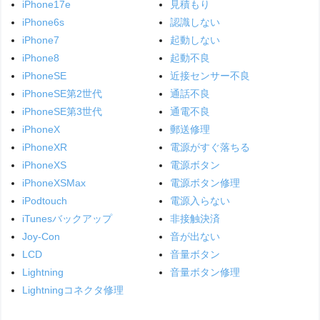
iPhone17e
見積もり
iPhone6s
認識しない
iPhone7
起動しない
iPhone8
起動不良
iPhoneSE
近接センサー不良
iPhoneSE第2世代
通話不良
iPhoneSE第3世代
通電不良
iPhoneX
郵送修理
iPhoneXR
電源がすぐ落ちる
iPhoneXS
電源ボタン
iPhoneXSMax
電源ボタン修理
iPodtouch
電源入らない
iTunesバックアップ
非接触決済
Joy-Con
音が出ない
LCD
音量ボタン
Lightning
音量ボタン修理
Lightningコネクタ修理