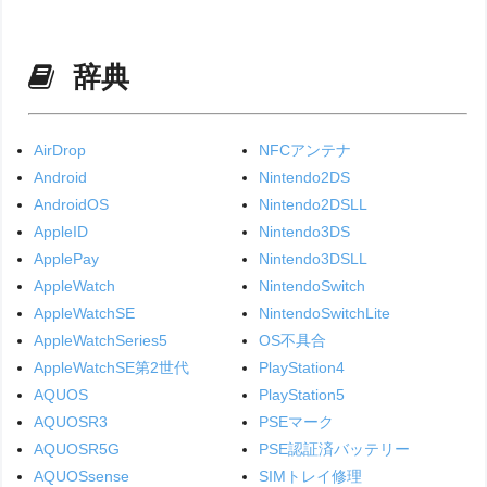
辞典
AirDrop
NFCアンテナ
Android
Nintendo2DS
AndroidOS
Nintendo2DSLL
AppleID
Nintendo3DS
ApplePay
Nintendo3DSLL
AppleWatch
NintendoSwitch
AppleWatchSE
NintendoSwitchLite
AppleWatchSeries5
OS不具合
AppleWatchSE第2世代
PlayStation4
AQUOS
PlayStation5
AQUOSR3
PSEマーク
AQUOSR5G
PSE認証済バッテリー
AQUOSsense
SIMトレイ修理