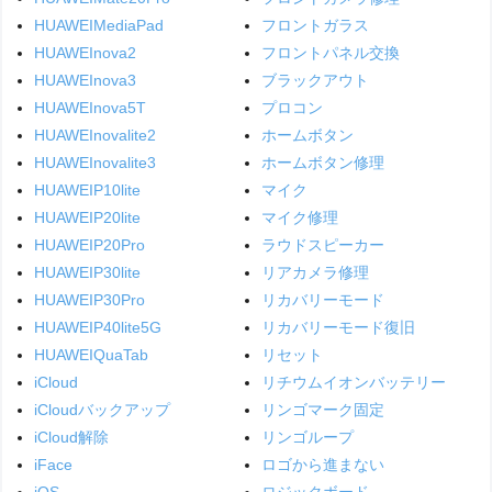
HUAWEIMediaPad
フロントガラス
HUAWEInova2
フロントパネル交換
HUAWEInova3
ブラックアウト
HUAWEInova5T
プロコン
HUAWEInovalite2
ホームボタン
HUAWEInovalite3
ホームボタン修理
HUAWEIP10lite
マイク
HUAWEIP20lite
マイク修理
HUAWEIP20Pro
ラウドスピーカー
HUAWEIP30lite
リアカメラ修理
HUAWEIP30Pro
リカバリーモード
HUAWEIP40lite5G
リカバリーモード復旧
HUAWEIQuaTab
リセット
iCloud
リチウムイオンバッテリー
iCloudバックアップ
リンゴマーク固定
iCloud解除
リンゴループ
iFace
ロゴから進まない
iOS
ロジックボード