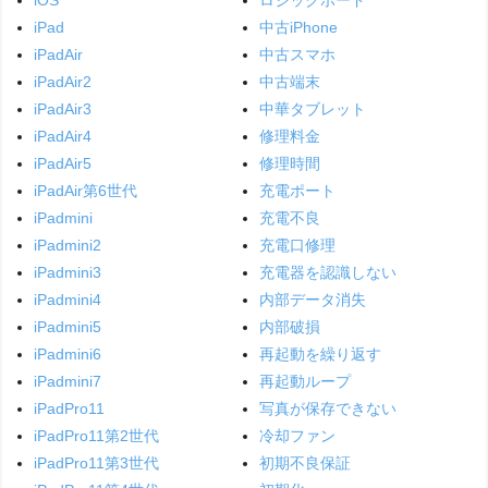
iPad
中古iPhone
iPadAir
中古スマホ
iPadAir2
中古端末
iPadAir3
中華タブレット
iPadAir4
修理料金
iPadAir5
修理時間
iPadAir第6世代
充電ポート
iPadmini
充電不良
iPadmini2
充電口修理
iPadmini3
充電器を認識しない
iPadmini4
内部データ消失
iPadmini5
内部破損
iPadmini6
再起動を繰り返す
iPadmini7
再起動ループ
iPadPro11
写真が保存できない
iPadPro11第2世代
冷却ファン
iPadPro11第3世代
初期不良保証