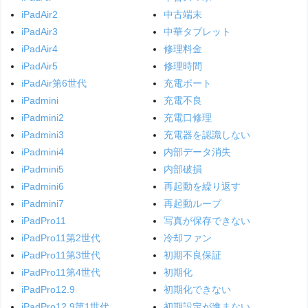
iPadAir2
中古端末
iPadAir3
中華タブレット
iPadAir4
修理料金
iPadAir5
修理時間
iPadAir第6世代
充電ポート
iPadmini
充電不良
iPadmini2
充電口修理
iPadmini3
充電器を認識しない
iPadmini4
内部データ消失
iPadmini5
内部破損
iPadmini6
再起動を繰り返す
iPadmini7
再起動ループ
iPadPro11
写真が保存できない
iPadPro11第2世代
冷却ファン
iPadPro11第3世代
初期不良保証
iPadPro11第4世代
初期化
iPadPro12.9
初期化できない
iPadPro12.9第1世代
初期設定が進まない