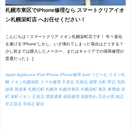
札幌市東区でiPhone修理なら スマートクリアイオ
ン札幌栄町店 へお任せください！
こんにちは！スマートクリア イオン札幌栄町店です！ 年々進化
を遂げる”iPhone”しかし、いざ壊れてしまった場合はどうする？
少し前までは購入したメーカー、またはキャリアでの保障修理が
普通だった […]
Apple
Applecare
iPad
iPhone
iPhone修理
ipod
つどーむ
イオン札
幌
イオン札幌栄町
スマホ修理
不具合
互換品
保障
元町
即日
屯田
故障
新道東
札幌元町
札幌市
札幌市東区
札幌栄町
東区
東豊線
栄
町
栄町イオン
正規店
環状通東
画面修理
画面割れ
百合が原
純正
非正規店
非純正
駅近