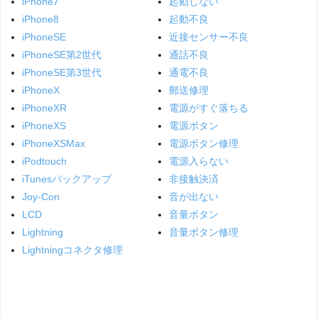
iPhone7
起動しない
iPhone8
起動不良
iPhoneSE
近接センサー不良
iPhoneSE第2世代
通話不良
iPhoneSE第3世代
通電不良
iPhoneX
郵送修理
iPhoneXR
電源がすぐ落ちる
iPhoneXS
電源ボタン
iPhoneXSMax
電源ボタン修理
iPodtouch
電源入らない
iTunesバックアップ
非接触決済
Joy-Con
音が出ない
LCD
音量ボタン
Lightning
音量ボタン修理
Lightningコネクタ修理