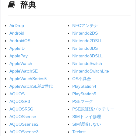
辞典
AirDrop
NFCアンテナ
Android
Nintendo2DS
AndroidOS
Nintendo2DSLL
AppleID
Nintendo3DS
ApplePay
Nintendo3DSLL
AppleWatch
NintendoSwitch
AppleWatchSE
NintendoSwitchLite
AppleWatchSeries5
OS不具合
AppleWatchSE第2世代
PlayStation4
AQUOS
PlayStation5
AQUOSR3
PSEマーク
AQUOSR5G
PSE認証済バッテリー
AQUOSsense
SIMトレイ修理
AQUOSsense2
SIM認識しない
AQUOSsense3
Teclast