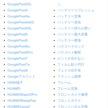
GooglePixel3XL
ン
GooglePixel4
バッテリーリフレッシュ
GooglePixel4a
バッテリー交換
GooglePixel4a5G
バッテリー劣化
GooglePixel4XL
バッテリー持ちが悪い
GooglePixel5
バッテリー最大容量
GooglePixel6
バッテリー膨張
GooglePixel6a
パスコードロック
GooglePixel6Pro
パスコード解除
GooglePixel7
ピントが合わない
GooglePixel7a
フィルム貼り代行
GooglePixel8
フェイスID不良
Googleアカウント
フラッシュ故障
HDMI端子
フレーム
HUAWEI
フレーム交換
HUAWEIMate20Pro
フロントカメラ修理
HUAWEIMediaPad
フロントガラス
HUAWEInova2
フロントパネル交換