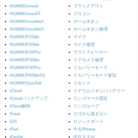
HUAWEInova3
ブラックアウト
HUAWEInova5T
プロコン
HUAWEInovalite2
ホームボタン
HUAWEInovalite3
ホームボタン修理
HUAWEIP10lite
マイク
HUAWEIP20lite
マイク修理
HUAWEIP20Pro
ラウドスピーカー
HUAWEIP30lite
リアカメラ修理
HUAWEIP30Pro
リカバリーモード
HUAWEIP40lite5G
リカバリーモード復旧
HUAWEIQuaTab
リセット
iCloud
リチウムイオンバッテリー
iCloudバックアップ
リンゴマーク固定
iCloud解除
リンゴループ
iFace
ロゴから進まない
iOS
ロジックボード
iPad
中古iPhone
iPadAir
中古スマホ