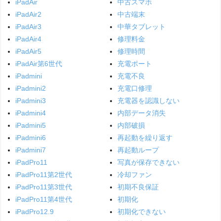
iPadAir
中古スマホ
iPadAir2
中古端末
iPadAir3
中華タブレット
iPadAir4
修理料金
iPadAir5
修理時間
iPadAir第6世代
充電ポート
iPadmini
充電不良
iPadmini2
充電口修理
iPadmini3
充電器を認識しない
iPadmini4
内部データ消失
iPadmini5
内部破損
iPadmini6
再起動を繰り返す
iPadmini7
再起動ループ
iPadPro11
写真が保存できない
iPadPro11第2世代
冷却ファン
iPadPro11第3世代
初期不良保証
iPadPro11第4世代
初期化
iPadPro12.9
初期化できない