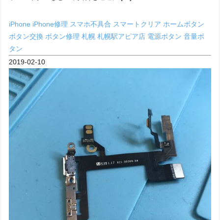
iPhone
iPhone修理
スマホ不具合
スマートクリア
ホームボタン
ボタン交換
ボタン修理
札幌
札幌駅アピア店
電源ボタン
音量ボ
タン
2019-02-10