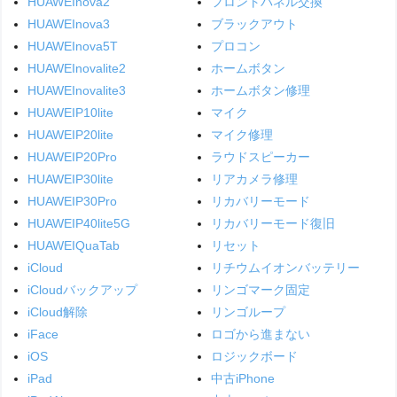
HUAWEInova2
フロントパネル交換
HUAWEInova3
ブラックアウト
HUAWEInova5T
プロコン
HUAWEInovalite2
ホームボタン
HUAWEInovalite3
ホームボタン修理
HUAWEIP10lite
マイク
HUAWEIP20lite
マイク修理
HUAWEIP20Pro
ラウドスピーカー
HUAWEIP30lite
リアカメラ修理
HUAWEIP30Pro
リカバリーモード
HUAWEIP40lite5G
リカバリーモード復旧
HUAWEIQuaTab
リセット
iCloud
リチウムイオンバッテリー
iCloudバックアップ
リンゴマーク固定
iCloud解除
リンゴループ
iFace
ロゴから進まない
iOS
ロジックボード
iPad
中古iPhone