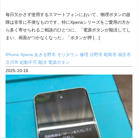
毎日欠かさず使用するスマートフォンにおいて、物理ボタンの故
障は非常に不便なものです。特にXperiaシリーズをご愛用の方か
ら多く寄せられるご相談のひとつに、「電源ボタンが陥没してし
まい、画面がつかなくなった」「ボタンが押 […]
iPhone
Xperia
あきる野市
モリタウン
修理
日野市
昭島市
福生市
立川市
起動不可
陥没
電源ボタン
2025-10-16