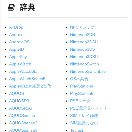
辞典
AirDrop
NFCアンテナ
Android
Nintendo2DS
AndroidOS
Nintendo2DSLL
AppleID
Nintendo3DS
ApplePay
Nintendo3DSLL
AppleWatch
NintendoSwitch
AppleWatchSE
NintendoSwitchLite
AppleWatchSeries5
OS不具合
AppleWatchSE第2世代
PlayStation4
AQUOS
PlayStation5
AQUOSR3
PSEマーク
AQUOSR5G
PSE認証済バッテリー
AQUOSsense
SIMトレイ修理
AQUOSsense2
SIM認識しない
AQUOSsense3
Teclast