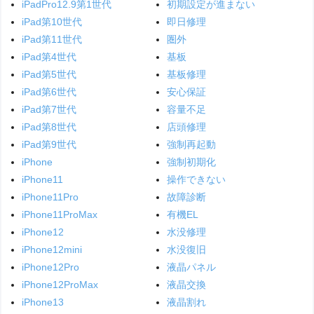
iPadPro12.9第1世代
初期設定が進まない
iPad第10世代
即日修理
iPad第11世代
圏外
iPad第4世代
基板
iPad第5世代
基板修理
iPad第6世代
安心保証
iPad第7世代
容量不足
iPad第8世代
店頭修理
iPad第9世代
強制再起動
iPhone
強制初期化
iPhone11
操作できない
iPhone11Pro
故障診断
iPhone11ProMax
有機EL
iPhone12
水没修理
iPhone12mini
水没復旧
iPhone12Pro
液晶パネル
iPhone12ProMax
液晶交換
iPhone13
液晶割れ