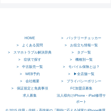
HOME
> バッテリーチェッカー
> よくある質問
> お役立ち情報一覧
> スマホトラブル解決辞典
> タグ一覧
> 症状で探す
> 機種別一覧
> 中古販売一覧
> モバイル保険とは？
> WEB予約
> ▶全店舗一覧
> 会社概要
> プライバシーポリシー
> 保証規定と免責事項
FC加盟店募集
求人募集
法人様向けiPhone・iPad修理サ
ポート
© 2015 信用・信頼・高技術の『期待に応える誠実なiPhone修理