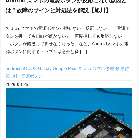
Androidスマホの電源ボタンが反応しない原因と
は？故障のサインと対処法を解説【旭川】
Androidスマホの電源ボタンが押せない・反応しない… 「電源ボ
タンを押しても画面が点かない」「何度押しても反応しない」
「ボタンが陥没して押せなくなった」など、Androidスマホの電
源ボタンに関するトラブルは意外と多 […]
android
AQUOS
Galaxy
Google Pixel
Xperia
スマホ修理
修理
故
障
旭川
電源ボタン
2026-03-25