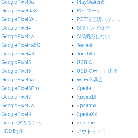
GooglePixel3a
PlayStation5
GooglePixel3aXL
PSEマーク
GooglePixel3XL
PSE認証済バッテリー
GooglePixel4
SIMトレイ修理
GooglePixel4a
SIM認識しない
GooglePixel4a5G
Teclast
GooglePixel4XL
TouchID
GooglePixel5
USB-C
GooglePixel6
USB-Cポート修理
GooglePixel6a
Wi-Fi不具合
GooglePixel6Pro
Xperia
GooglePixel7
Xperia1II
GooglePixel7a
Xperia5II
GooglePixel8
XperiaXZ
Googleアカウント
Zenfone
HDMI端子
アウトカメラ