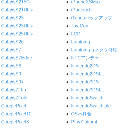
GalaxyS215G
iPhoneXSMax
GalaxyS21Ultra
iPodtouch
GalaxyS23
iTunesバックアップ
GalaxyS23Ultra
Joy-Con
GalaxyS25Ultra
LCD
GalaxyS26
Lightning
GalaxyS7
Lightningコネクタ修理
GalaxyS7Edge
NFCアンテナ
GalaxyS8
Nintendo2DS
GalaxyS9
Nintendo2DSLL
GalaxyS9+
Nintendo3DS
GalaxyZFlip
Nintendo3DSLL
GalaxyZFold
NintendoSwitch
GooglePixel
NintendoSwitchLite
GooglePixel10
OS不具合
GooglePixel3
PlayStation4