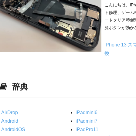
こんにちは、iP
ト修理、ゲーム
ートクリア琴似駅
源ボタンが効かな
iPhone 13
ス
換
辞典
AirDrop
iPadmini6
Android
iPadmini7
AndroidOS
iPadPro11