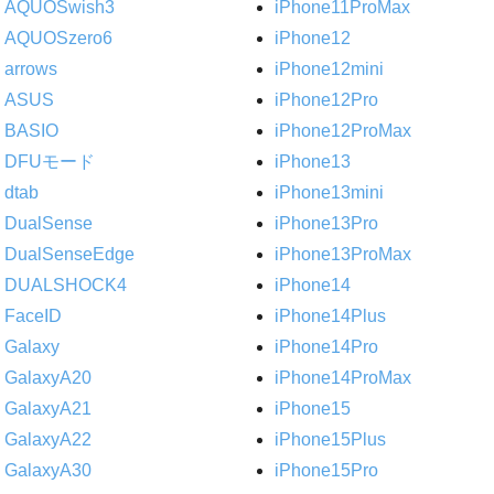
AQUOSwish3
iPhone11ProMax
AQUOSzero6
iPhone12
arrows
iPhone12mini
ASUS
iPhone12Pro
BASIO
iPhone12ProMax
DFUモード
iPhone13
dtab
iPhone13mini
DualSense
iPhone13Pro
DualSenseEdge
iPhone13ProMax
DUALSHOCK4
iPhone14
FaceID
iPhone14Plus
Galaxy
iPhone14Pro
GalaxyA20
iPhone14ProMax
GalaxyA21
iPhone15
GalaxyA22
iPhone15Plus
GalaxyA30
iPhone15Pro