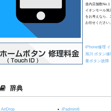
道内店舗数No
イオンモール旭川
をお考えなら、
お任せください。
iPhone修理
イ
旭川
ボタン修
量ボタン故障
辞典
AirDrop
iPadmini6