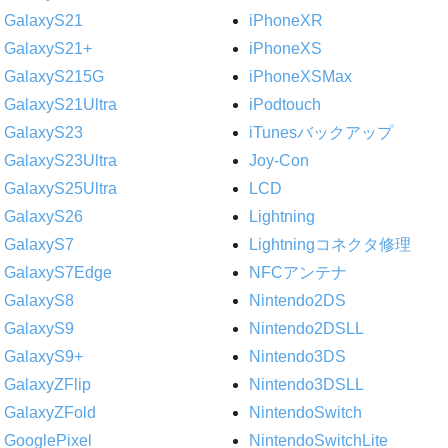
GalaxyS21
iPhoneXR
GalaxyS21+
iPhoneXS
GalaxyS215G
iPhoneXSMax
GalaxyS21Ultra
iPodtouch
GalaxyS23
iTunesバックアップ
GalaxyS23Ultra
Joy-Con
GalaxyS25Ultra
LCD
GalaxyS26
Lightning
GalaxyS7
Lightningコネクタ修理
GalaxyS7Edge
NFCアンテナ
GalaxyS8
Nintendo2DS
GalaxyS9
Nintendo2DSLL
GalaxyS9+
Nintendo3DS
GalaxyZFlip
Nintendo3DSLL
GalaxyZFold
NintendoSwitch
GooglePixel
NintendoSwitchLite