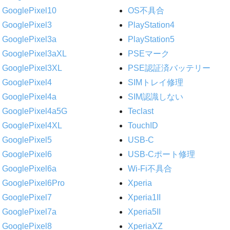
GooglePixel10
OS不具合
GooglePixel3
PlayStation4
GooglePixel3a
PlayStation5
GooglePixel3aXL
PSEマーク
GooglePixel3XL
PSE認証済バッテリー
GooglePixel4
SIMトレイ修理
GooglePixel4a
SIM認識しない
GooglePixel4a5G
Teclast
GooglePixel4XL
TouchID
GooglePixel5
USB-C
GooglePixel6
USB-Cポート修理
GooglePixel6a
Wi-Fi不具合
GooglePixel6Pro
Xperia
GooglePixel7
Xperia1II
GooglePixel7a
Xperia5II
GooglePixel8
XperiaXZ