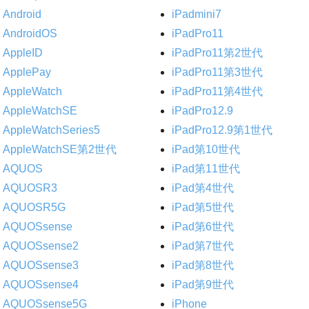
Android
iPadmini7
AndroidOS
iPadPro11
AppleID
iPadPro11第2世代
ApplePay
iPadPro11第3世代
AppleWatch
iPadPro11第4世代
AppleWatchSE
iPadPro12.9
AppleWatchSeries5
iPadPro12.9第1世代
AppleWatchSE第2世代
iPad第10世代
AQUOS
iPad第11世代
AQUOSR3
iPad第4世代
AQUOSR5G
iPad第5世代
AQUOSsense
iPad第6世代
AQUOSsense2
iPad第7世代
AQUOSsense3
iPad第8世代
AQUOSsense4
iPad第9世代
AQUOSsense5G
iPhone