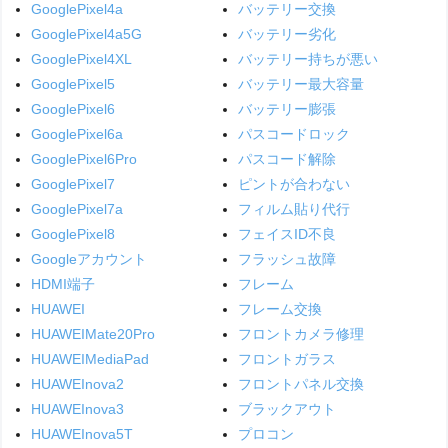
GooglePixel4a
バッテリー交換
GooglePixel4a5G
バッテリー劣化
GooglePixel4XL
バッテリー持ちが悪い
GooglePixel5
バッテリー最大容量
GooglePixel6
バッテリー膨張
GooglePixel6a
パスコードロック
GooglePixel6Pro
パスコード解除
GooglePixel7
ピントが合わない
GooglePixel7a
フィルム貼り代行
GooglePixel8
フェイスID不良
Googleアカウント
フラッシュ故障
HDMI端子
フレーム
HUAWEI
フレーム交換
HUAWEIMate20Pro
フロントカメラ修理
HUAWEIMediaPad
フロントガラス
HUAWEInova2
フロントパネル交換
HUAWEInova3
ブラックアウト
HUAWEInova5T
プロコン