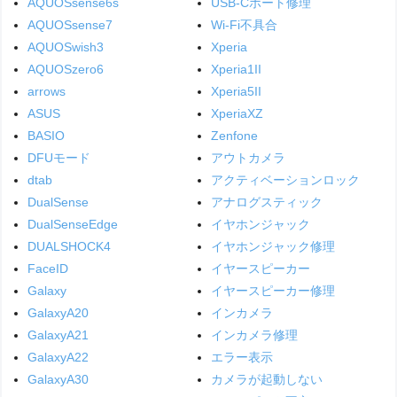
AQUOSsense6s
USB-Cポート修理
AQUOSsense7
Wi-Fi不具合
AQUOSwish3
Xperia
AQUOSzero6
Xperia1II
arrows
Xperia5II
ASUS
XperiaXZ
BASIO
Zenfone
DFUモード
アウトカメラ
dtab
アクティベーションロック
DualSense
アナログスティック
DualSenseEdge
イヤホンジャック
DUALSHOCK4
イヤホンジャック修理
FaceID
イヤースピーカー
Galaxy
イヤースピーカー修理
GalaxyA20
インカメラ
GalaxyA21
インカメラ修理
GalaxyA22
エラー表示
GalaxyA30
カメラが起動しない