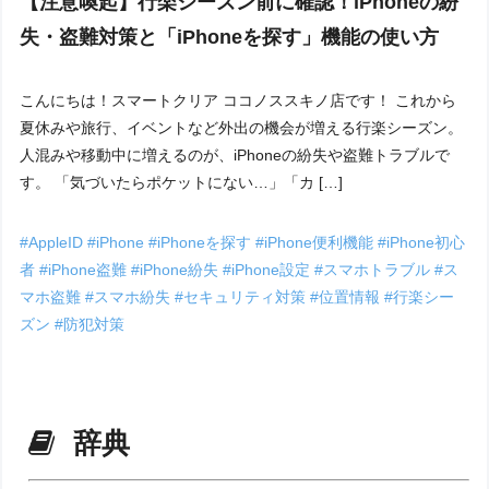
【注意喚起】行楽シーズン前に確認！iPhoneの紛
失・盗難対策と「iPhoneを探す」機能の使い方
こんにちは！スマートクリア ココノススキノ店です！ これから
夏休みや旅行、イベントなど外出の機会が増える行楽シーズン。
人混みや移動中に増えるのが、iPhoneの紛失や盗難トラブルで
す。 「気づいたらポケットにない…」「カ […]
#AppleID
#iPhone
#iPhoneを探す
#iPhone便利機能
#iPhone初心
者
#iPhone盗難
#iPhone紛失
#iPhone設定
#スマホトラブル
#ス
マホ盗難
#スマホ紛失
#セキュリティ対策
#位置情報
#行楽シー
ズン
#防犯対策
辞典