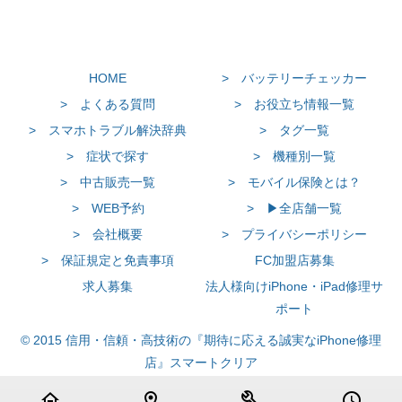
HOME
> バッテリーチェッカー
> よくある質問
> お役立ち情報一覧
> スマホトラブル解決辞典
> タグ一覧
> 症状で探す
> 機種別一覧
> 中古販売一覧
> モバイル保険とは？
> WEB予約
> ▶全店舗一覧
> 会社概要
> プライバシーポリシー
> 保証規定と免責事項
FC加盟店募集
求人募集
法人様向けiPhone・iPad修理サ
ポート
© 2015 信用・信頼・高技術の『期待に応える誠実なiPhone修理
店』スマートクリア
home
location_on
build
schedule