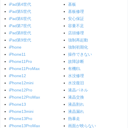
iPad第4世代
基板
iPad第5世代
基板修理
iPad第6世代
安心保証
iPad第7世代
容量不足
iPad第8世代
店頭修理
iPad第9世代
強制再起動
iPhone
強制初期化
iPhone11
操作できない
iPhone11Pro
故障診断
iPhone11ProMax
有機EL
iPhone12
水没修理
iPhone12mini
水没復旧
iPhone12Pro
液晶パネル
iPhone12ProMax
液晶交換
iPhone13
液晶割れ
iPhone13mini
液晶漏れ
iPhone13Pro
熱暴走
iPhone13ProMax
画面が映らない