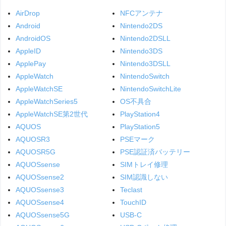
AirDrop
NFCアンテナ
Android
Nintendo2DS
AndroidOS
Nintendo2DSLL
AppleID
Nintendo3DS
ApplePay
Nintendo3DSLL
AppleWatch
NintendoSwitch
AppleWatchSE
NintendoSwitchLite
AppleWatchSeries5
OS不具合
AppleWatchSE第2世代
PlayStation4
AQUOS
PlayStation5
AQUOSR3
PSEマーク
AQUOSR5G
PSE認証済バッテリー
AQUOSsense
SIMトレイ修理
AQUOSsense2
SIM認識しない
AQUOSsense3
Teclast
AQUOSsense4
TouchID
AQUOSsense5G
USB-C