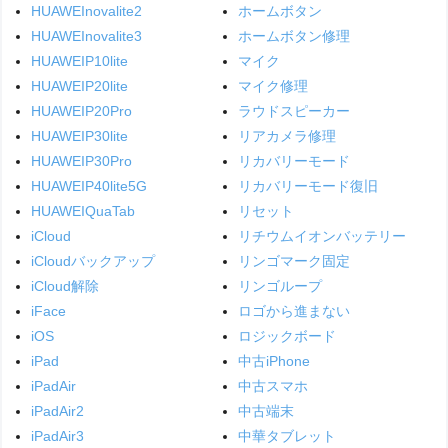
HUAWEInovalite2
ホームボタン
HUAWEInovalite3
ホームボタン修理
HUAWEIP10lite
マイク
HUAWEIP20lite
マイク修理
HUAWEIP20Pro
ラウドスピーカー
HUAWEIP30lite
リアカメラ修理
HUAWEIP30Pro
リカバリーモード
HUAWEIP40lite5G
リカバリーモード復旧
HUAWEIQuaTab
リセット
iCloud
リチウムイオンバッテリー
iCloudバックアップ
リンゴマーク固定
iCloud解除
リンゴループ
iFace
ロゴから進まない
iOS
ロジックボード
iPad
中古iPhone
iPadAir
中古スマホ
iPadAir2
中古端末
iPadAir3
中華タブレット