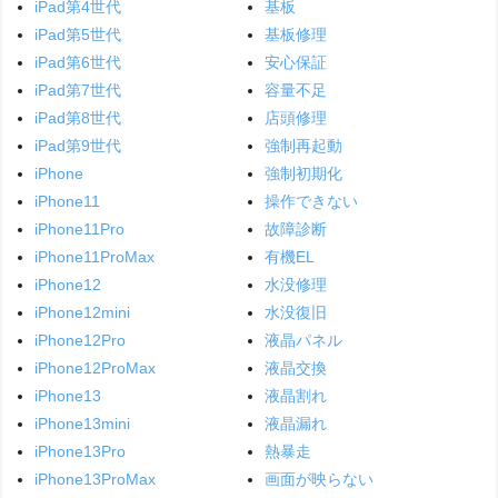
iPad第4世代
基板
iPad第5世代
基板修理
iPad第6世代
安心保証
iPad第7世代
容量不足
iPad第8世代
店頭修理
iPad第9世代
強制再起動
iPhone
強制初期化
iPhone11
操作できない
iPhone11Pro
故障診断
iPhone11ProMax
有機EL
iPhone12
水没修理
iPhone12mini
水没復旧
iPhone12Pro
液晶パネル
iPhone12ProMax
液晶交換
iPhone13
液晶割れ
iPhone13mini
液晶漏れ
iPhone13Pro
熱暴走
iPhone13ProMax
画面が映らない