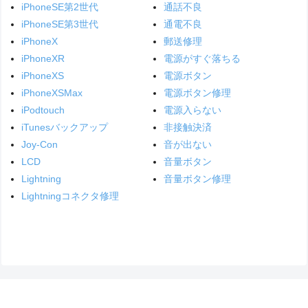
iPhoneSE第2世代
通話不良
iPhoneSE第3世代
通電不良
iPhoneX
郵送修理
iPhoneXR
電源がすぐ落ちる
iPhoneXS
電源ボタン
iPhoneXSMax
電源ボタン修理
iPodtouch
電源入らない
iTunesバックアップ
非接触決済
Joy-Con
音が出ない
LCD
音量ボタン
Lightning
音量ボタン修理
Lightningコネクタ修理