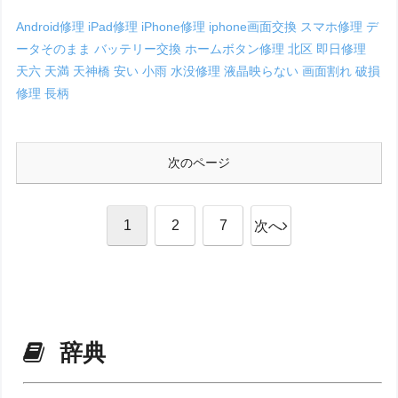
Android修理
iPad修理
iPhone修理
iphone画面交換
スマホ修理
デ
ータそのまま
バッテリー交換
ホームボタン修理
北区
即日修理
天六
天満
天神橋
安い
小雨
水没修理
液晶映らない
画面割れ
破損
修理
長柄
次のページ
1
2
7
次へ
辞典