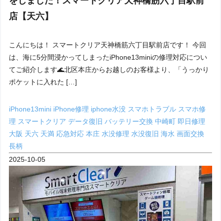
をしました！スマートクリア天神橋筋六丁目駅前
店【天六】
こんにちは！ スマートクリア天神橋筋六丁目駅前店です！ 今回
は、海に5分間浸かってしまったiPhone13miniの修理対応につい
てご紹介します🌊北区本庄からお越しのお客様より、「うっかり
ポケットに入れた […]
iPhone13mini
iPhone修理
iphone水没
スマホトラブル
スマホ修
理
スマートクリア
データ復旧
バッテリー交換
中崎町
即日修理
大阪
天六
天満
応急対応
本庄
水没修理
水没復旧
海水
画面交換
長柄
2025-10-05