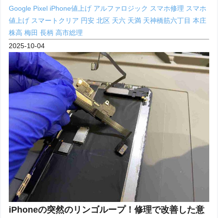
Google Pixel
iPhone値上げ
アルファロジック
スマホ修理
スマホ
値上げ
スマートクリア
円安
北区
天六
天満
天神橋筋六丁目
本庄
株高
梅田
長柄
高市総理
2025-10-04
iPhoneの突然のリンゴループ！修理で改善した意