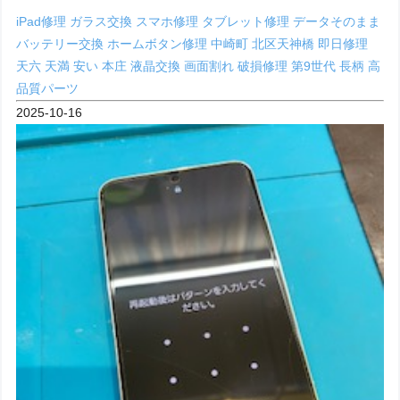
iPad修理
ガラス交換
スマホ修理
タブレット修理
データそのまま
バッテリー交換
ホームボタン修理
中崎町
北区天神橋
即日修理
天六
天満
安い
本庄
液晶交換
画面割れ
破損修理
第9世代
長柄
高
品質パーツ
2025-10-16