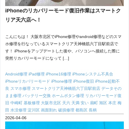
iPhoneのリカバリーモード復旧作業はスマートク
リア天六店へ！
こんにちは！ 大阪市北区でiPhone修理やandroid修理などのスマ
ホ修理を行なっているスマートクリア天神橋筋六丁目駅前店で
す！ iPhoneをアップデートした後や、パソコンへ接続した際に
突然リカバリーモードになって […]
Android修理
iPad修理
iPhone16修理
iPhoneシステム不具合
iPhoneリカバリーモード
iPhone修理
iPhone復旧
iPhone起動不
良
スマホ修理
スマートクリア天神橋筋六丁目駅前店
データその
まま修理
バッテリー交換
ホームボタン修理
リカバリーモード復
旧
中崎町
基板修理
大阪市北区
天六
天満
安い
扇町
旭区
本庄
梅
田
水没修理
淀川区
画面割れ
破損修理
都島区
長柄
2026-04-06