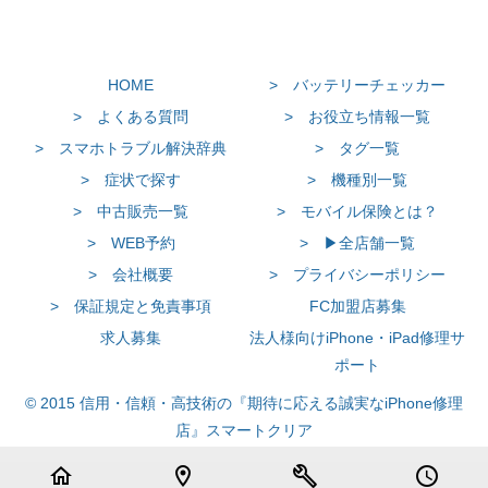
HOME
> バッテリーチェッカー
> よくある質問
> お役立ち情報一覧
> スマホトラブル解決辞典
> タグ一覧
> 症状で探す
> 機種別一覧
> 中古販売一覧
> モバイル保険とは？
> WEB予約
> ▶全店舗一覧
> 会社概要
> プライバシーポリシー
> 保証規定と免責事項
FC加盟店募集
求人募集
法人様向けiPhone・iPad修理サ
ポート
© 2015 信用・信頼・高技術の『期待に応える誠実なiPhone修理
店』スマートクリア
home
location_on
build
schedule