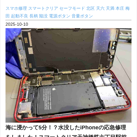
スマホ修理
スマートクリア
セーフモード
北区
天六
天満
本庄
梅
田
起動不良
長柄
陥没
電源ボタン
音量ボタン
2025-10-10
海に浸かって5分！？水没したiPhoneの応急修理