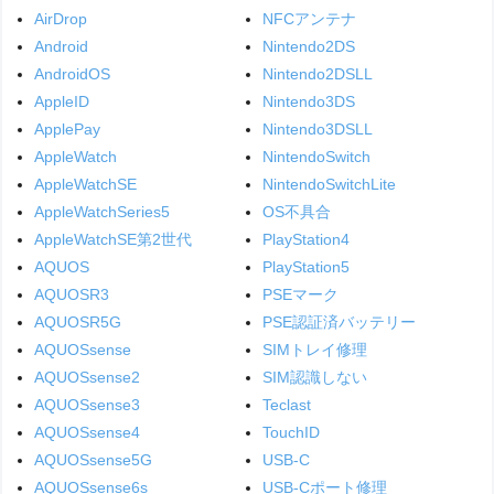
AirDrop
NFCアンテナ
Android
Nintendo2DS
AndroidOS
Nintendo2DSLL
AppleID
Nintendo3DS
ApplePay
Nintendo3DSLL
AppleWatch
NintendoSwitch
AppleWatchSE
NintendoSwitchLite
AppleWatchSeries5
OS不具合
AppleWatchSE第2世代
PlayStation4
AQUOS
PlayStation5
AQUOSR3
PSEマーク
AQUOSR5G
PSE認証済バッテリー
AQUOSsense
SIMトレイ修理
AQUOSsense2
SIM認識しない
AQUOSsense3
Teclast
AQUOSsense4
TouchID
AQUOSsense5G
USB-C
AQUOSsense6s
USB-Cポート修理