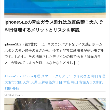
iphoneSE2の背面ガラス割れは放置厳禁！天六で
即日修理するメリットとリスクを解説
iphoneSE2（第2世代）は、そのコンパクトなサイズ感とホーム
ボタンの使い勝手の良さから、今でも非常に愛用者が多いモデル
です。しかし、その洗練されたデザインの核である「背面ガラ
ス」が割れてしまった時、あなたならどうし […]
iPhoneSE2
iPhone修理
スマートクリア
データそのまま
即日修理
大阪市北区
天六
天満
天神橋筋六丁目
本庄
梅田
背面ガラス割れ
都島
長柄
2026-03-23