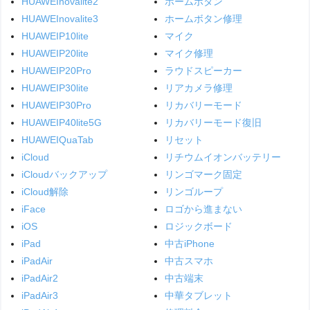
HUAWEInovalite2
ホームボタン
HUAWEInovalite3
ホームボタン修理
HUAWEIP10lite
マイク
HUAWEIP20lite
マイク修理
HUAWEIP20Pro
ラウドスピーカー
HUAWEIP30lite
リアカメラ修理
HUAWEIP30Pro
リカバリーモード
HUAWEIP40lite5G
リカバリーモード復旧
HUAWEIQuaTab
リセット
iCloud
リチウムイオンバッテリー
iCloudバックアップ
リンゴマーク固定
iCloud解除
リンゴループ
iFace
ロゴから進まない
iOS
ロジックボード
iPad
中古iPhone
iPadAir
中古スマホ
iPadAir2
中古端末
iPadAir3
中華タブレット