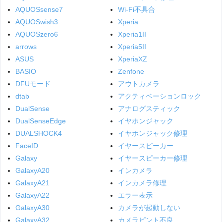
AQUOSsense7
Wi-Fi不具合
AQUOSwish3
Xperia
AQUOSzero6
Xperia1II
arrows
Xperia5II
ASUS
XperiaXZ
BASIO
Zenfone
DFUモード
アウトカメラ
dtab
アクティベーションロック
DualSense
アナログスティック
DualSenseEdge
イヤホンジャック
DUALSHOCK4
イヤホンジャック修理
FaceID
イヤースピーカー
Galaxy
イヤースピーカー修理
GalaxyA20
インカメラ
GalaxyA21
インカメラ修理
GalaxyA22
エラー表示
GalaxyA30
カメラが起動しない
GalaxyA32
カメラピント不良