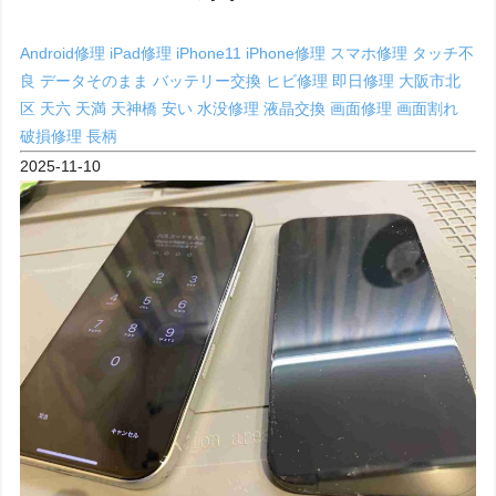
Android修理
iPad修理
iPhone11
iPhone修理
スマホ修理
タッチ不
良
データそのまま
バッテリー交換
ヒビ修理
即日修理
大阪市北
区
天六
天満
天神橋
安い
水没修理
液晶交換
画面修理
画面割れ
破損修理
長柄
2025-11-10