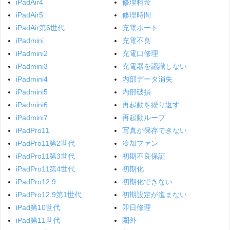
iPadAir4
修理料金
iPadAir5
修理時間
iPadAir第6世代
充電ポート
iPadmini
充電不良
iPadmini2
充電口修理
iPadmini3
充電器を認識しない
iPadmini4
内部データ消失
iPadmini5
内部破損
iPadmini6
再起動を繰り返す
iPadmini7
再起動ループ
iPadPro11
写真が保存できない
iPadPro11第2世代
冷却ファン
iPadPro11第3世代
初期不良保証
iPadPro11第4世代
初期化
iPadPro12.9
初期化できない
iPadPro12.9第1世代
初期設定が進まない
iPad第10世代
即日修理
iPad第11世代
圏外