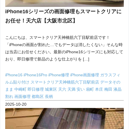
iPhone16シリーズの画面修理もスマートクリアに
お任せ！天六店【大阪市北区】
こんにちは、スマートクリア天神橋筋六丁目駅前店です！
「iPhoneの画面が割れた…でもデータは消したくない」そんな時
は当店にお任せください。最新のiPhone16シリーズにも対応して
おり、即日修理で新品のような仕上がりを […]
iPhone16
iPhone16Pro
iPhone修理
iPhone画面修理
ガラスフィ
ルム貼り付け
スマートクリア天神橋筋六丁目駅前店
データその
まま
中崎町
即日修理
城東区
天六
天満
安い
扇町
本庄
梅田
液晶
割れ
画面修理
都島区
長柄
2025-10-20