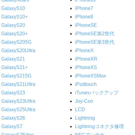
GalaxyS10
iPhone7
GalaxyS10+
iPhone8
GalaxyS20
iPhoneSE
GalaxyS20+
iPhoneSE第2世代
GalaxyS205G
iPhoneSE第3世代
GalaxyS20Ultra
iPhoneX
GalaxyS21
iPhoneXR
GalaxyS21+
iPhoneXS
GalaxyS215G
iPhoneXSMax
GalaxyS21Ultra
iPodtouch
GalaxyS23
iTunesバックアップ
GalaxyS23Ultra
Joy-Con
GalaxyS25Ultra
LCD
GalaxyS26
Lightning
GalaxyS7
Lightningコネクタ修理
GalaxyS7Edge
NFCアンテナ