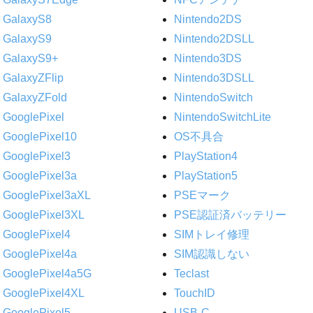
GalaxyS8
Nintendo2DS
GalaxyS9
Nintendo2DSLL
GalaxyS9+
Nintendo3DS
GalaxyZFlip
Nintendo3DSLL
GalaxyZFold
NintendoSwitch
GooglePixel
NintendoSwitchLite
GooglePixel10
OS不具合
GooglePixel3
PlayStation4
GooglePixel3a
PlayStation5
GooglePixel3aXL
PSEマーク
GooglePixel3XL
PSE認証済バッテリー
GooglePixel4
SIMトレイ修理
GooglePixel4a
SIM認識しない
GooglePixel4a5G
Teclast
GooglePixel4XL
TouchID
GooglePixel5
USB-C