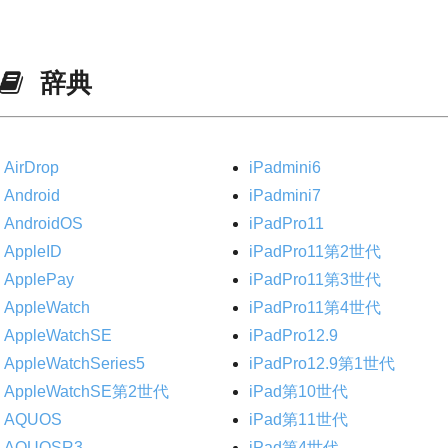
辞典
AirDrop
iPadmini6
Android
iPadmini7
AndroidOS
iPadPro11
AppleID
iPadPro11第2世代
ApplePay
iPadPro11第3世代
AppleWatch
iPadPro11第4世代
AppleWatchSE
iPadPro12.9
AppleWatchSeries5
iPadPro12.9第1世代
AppleWatchSE第2世代
iPad第10世代
AQUOS
iPad第11世代
AQUOSR3
iPad第4世代