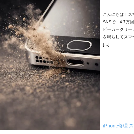
こんにちは！ス
SNSで「4.7
ピーカークリー
を鳴らしてスマ
[…]
iPhone修理
ス