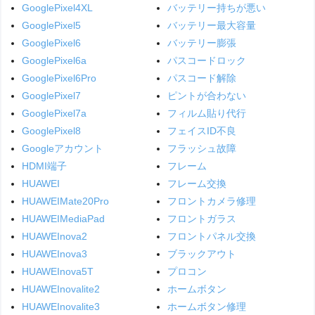
GooglePixel4XL
バッテリー持ちが悪い
GooglePixel5
バッテリー最大容量
GooglePixel6
バッテリー膨張
GooglePixel6a
パスコードロック
GooglePixel6Pro
パスコード解除
GooglePixel7
ピントが合わない
GooglePixel7a
フィルム貼り代行
GooglePixel8
フェイスID不良
Googleアカウント
フラッシュ故障
HDMI端子
フレーム
HUAWEI
フレーム交換
HUAWEIMate20Pro
フロントカメラ修理
HUAWEIMediaPad
フロントガラス
HUAWEInova2
フロントパネル交換
HUAWEInova3
ブラックアウト
HUAWEInova5T
プロコン
HUAWEInovalite2
ホームボタン
HUAWEInovalite3
ホームボタン修理