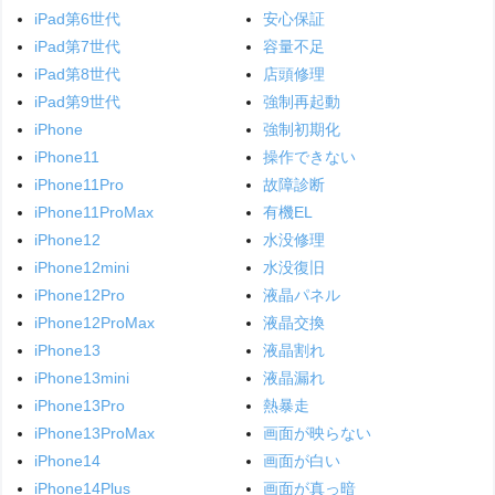
iPad第6世代
安心保証
iPad第7世代
容量不足
iPad第8世代
店頭修理
iPad第9世代
強制再起動
iPhone
強制初期化
iPhone11
操作できない
iPhone11Pro
故障診断
iPhone11ProMax
有機EL
iPhone12
水没修理
iPhone12mini
水没復旧
iPhone12Pro
液晶パネル
iPhone12ProMax
液晶交換
iPhone13
液晶割れ
iPhone13mini
液晶漏れ
iPhone13Pro
熱暴走
iPhone13ProMax
画面が映らない
iPhone14
画面が白い
iPhone14Plus
画面が真っ暗