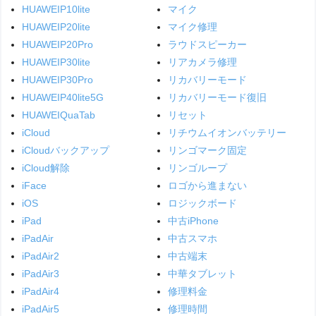
HUAWEIP10lite
マイク
HUAWEIP20lite
マイク修理
HUAWEIP20Pro
ラウドスピーカー
HUAWEIP30lite
リアカメラ修理
HUAWEIP30Pro
リカバリーモード
HUAWEIP40lite5G
リカバリーモード復旧
HUAWEIQuaTab
リセット
iCloud
リチウムイオンバッテリー
iCloudバックアップ
リンゴマーク固定
iCloud解除
リンゴループ
iFace
ロゴから進まない
iOS
ロジックボード
iPad
中古iPhone
iPadAir
中古スマホ
iPadAir2
中古端末
iPadAir3
中華タブレット
iPadAir4
修理料金
iPadAir5
修理時間