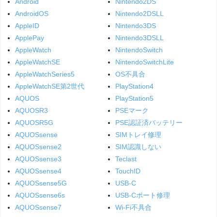
Android
Nintendo2DS
AndroidOS
Nintendo2DSLL
AppleID
Nintendo3DS
ApplePay
Nintendo3DSLL
AppleWatch
NintendoSwitch
AppleWatchSE
NintendoSwitchLite
AppleWatchSeries5
OS不具合
AppleWatchSE第2世代
PlayStation4
AQUOS
PlayStation5
AQUOSR3
PSEマーク
AQUOSR5G
PSE認証済バッテリー
AQUOSsense
SIMトレイ修理
AQUOSsense2
SIM認識しない
AQUOSsense3
Teclast
AQUOSsense4
TouchID
AQUOSsense5G
USB-C
AQUOSsense6s
USB-Cポート修理
AQUOSsense7
Wi-Fi不具合