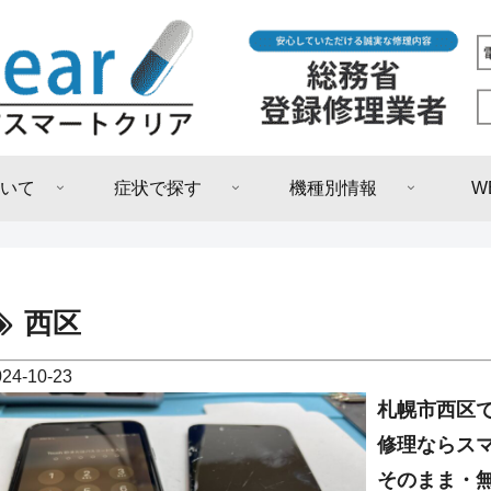
いて
症状で探す
機種別情報
W
西区
024-10-23
札幌市西区で
修理ならス
そのまま・