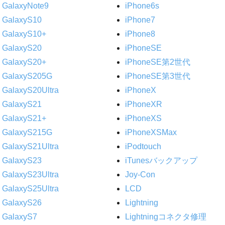
GalaxyNote9
iPhone6s
GalaxyS10
iPhone7
GalaxyS10+
iPhone8
GalaxyS20
iPhoneSE
GalaxyS20+
iPhoneSE第2世代
GalaxyS205G
iPhoneSE第3世代
GalaxyS20Ultra
iPhoneX
GalaxyS21
iPhoneXR
GalaxyS21+
iPhoneXS
GalaxyS215G
iPhoneXSMax
GalaxyS21Ultra
iPodtouch
GalaxyS23
iTunesバックアップ
GalaxyS23Ultra
Joy-Con
GalaxyS25Ultra
LCD
GalaxyS26
Lightning
GalaxyS7
Lightningコネクタ修理