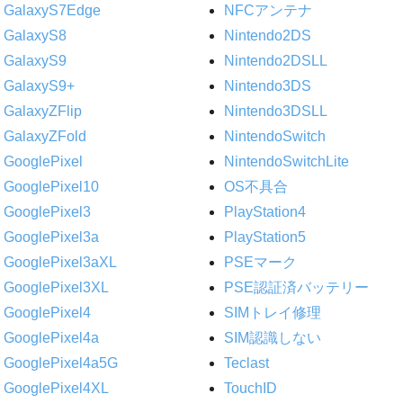
GalaxyS7Edge
NFCアンテナ
GalaxyS8
Nintendo2DS
GalaxyS9
Nintendo2DSLL
GalaxyS9+
Nintendo3DS
GalaxyZFlip
Nintendo3DSLL
GalaxyZFold
NintendoSwitch
GooglePixel
NintendoSwitchLite
GooglePixel10
OS不具合
GooglePixel3
PlayStation4
GooglePixel3a
PlayStation5
GooglePixel3aXL
PSEマーク
GooglePixel3XL
PSE認証済バッテリー
GooglePixel4
SIMトレイ修理
GooglePixel4a
SIM認識しない
GooglePixel4a5G
Teclast
GooglePixel4XL
TouchID