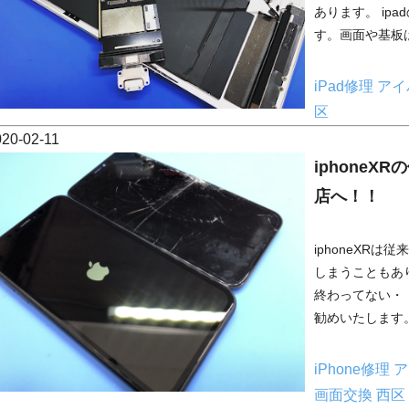
あります。 ipa
す。画面や基板は
iPad修理
アイ
区
020-02-11
iphone
店へ！！
iphoneXR
しまうこともあ
終わってない・
勧めいたします。
iPhone修理
ア
画面交換
西区