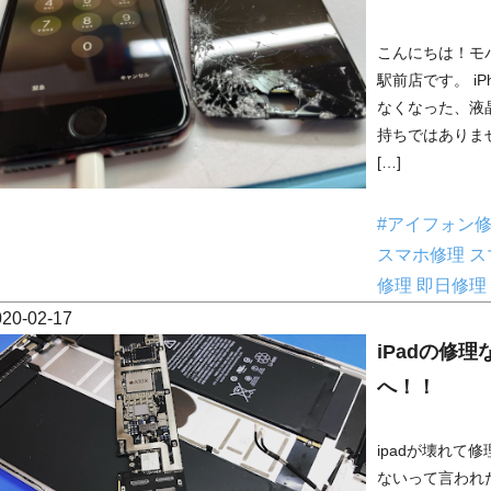
こんにちは！モ
駅前店です。 i
なくなった、液
持ちではありま
[…]
#アイフォン
スマホ修理
ス
修理
即日修理
020-02-17
iPadの修
へ！！
ipadが壊れて
ないって言われ