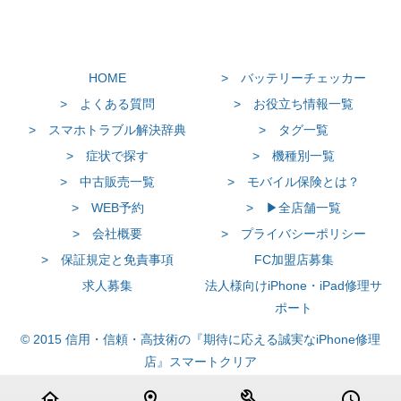
HOME
> バッテリーチェッカー
> よくある質問
> お役立ち情報一覧
> スマホトラブル解決辞典
> タグ一覧
> 症状で探す
> 機種別一覧
> 中古販売一覧
> モバイル保険とは？
> WEB予約
> ▶全店舗一覧
> 会社概要
> プライバシーポリシー
> 保証規定と免責事項
FC加盟店募集
求人募集
法人様向けiPhone・iPad修理サ
ポート
© 2015 信用・信頼・高技術の『期待に応える誠実なiPhone修理
店』スマートクリア
home
location_on
build
schedule