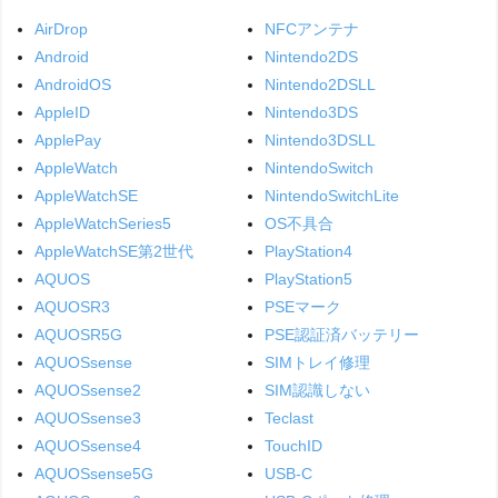
AirDrop
NFCアンテナ
Android
Nintendo2DS
AndroidOS
Nintendo2DSLL
AppleID
Nintendo3DS
ApplePay
Nintendo3DSLL
AppleWatch
NintendoSwitch
AppleWatchSE
NintendoSwitchLite
AppleWatchSeries5
OS不具合
AppleWatchSE第2世代
PlayStation4
AQUOS
PlayStation5
AQUOSR3
PSEマーク
AQUOSR5G
PSE認証済バッテリー
AQUOSsense
SIMトレイ修理
AQUOSsense2
SIM認識しない
AQUOSsense3
Teclast
AQUOSsense4
TouchID
AQUOSsense5G
USB-C