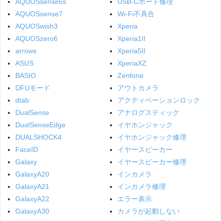
AQUOSsense6s
USB-Cポート修理
AQUOSsense7
Wi-Fi不具合
AQUOSwish3
Xperia
AQUOSzero6
Xperia1II
arrows
Xperia5II
ASUS
XperiaXZ
BASIO
Zenfone
DFUモード
アウトカメラ
dtab
アクティベーションロック
DualSense
アナログスティック
DualSenseEdge
イヤホンジャック
DUALSHOCK4
イヤホンジャック修理
FaceID
イヤースピーカー
Galaxy
イヤースピーカー修理
GalaxyA20
インカメラ
GalaxyA21
インカメラ修理
GalaxyA22
エラー表示
GalaxyA30
カメラが起動しない