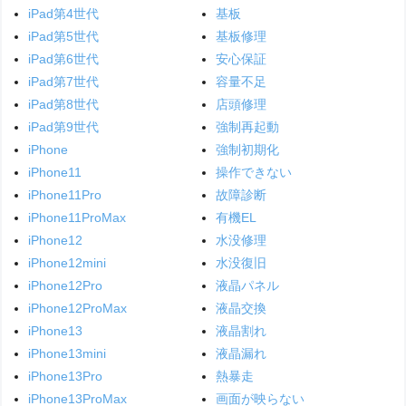
iPad第4世代
基板
iPad第5世代
基板修理
iPad第6世代
安心保証
iPad第7世代
容量不足
iPad第8世代
店頭修理
iPad第9世代
強制再起動
iPhone
強制初期化
iPhone11
操作できない
iPhone11Pro
故障診断
iPhone11ProMax
有機EL
iPhone12
水没修理
iPhone12mini
水没復旧
iPhone12Pro
液晶パネル
iPhone12ProMax
液晶交換
iPhone13
液晶割れ
iPhone13mini
液晶漏れ
iPhone13Pro
熱暴走
iPhone13ProMax
画面が映らない