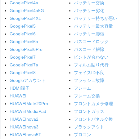
GooglePixel4a
バッテリー交換
GooglePixel4a5G
バッテリー劣化
GooglePixel4XL
バッテリー持ちが悪い
GooglePixel5
バッテリー最大容量
GooglePixel6
バッテリー膨張
GooglePixel6a
パスコードロック
GooglePixel6Pro
パスコード解除
GooglePixel7
ピントが合わない
GooglePixel7a
フィルム貼り代行
GooglePixel8
フェイスID不良
Googleアカウント
フラッシュ故障
HDMI端子
フレーム
HUAWEI
フレーム交換
HUAWEIMate20Pro
フロントカメラ修理
HUAWEIMediaPad
フロントガラス
HUAWEInova2
フロントパネル交換
HUAWEInova3
ブラックアウト
HUAWEInova5T
プロコン