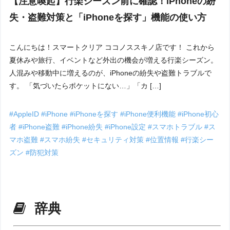
【注意喚起】行楽シーズン前に確認！iPhoneの紛
失・盗難対策と「iPhoneを探す」機能の使い方
こんにちは！スマートクリア ココノススキノ店です！ これから
夏休みや旅行、イベントなど外出の機会が増える行楽シーズン。
人混みや移動中に増えるのが、iPhoneの紛失や盗難トラブルで
す。 「気づいたらポケットにない…」「カ […]
#AppleID
#iPhone
#iPhoneを探す
#iPhone便利機能
#iPhone初心
者
#iPhone盗難
#iPhone紛失
#iPhone設定
#スマホトラブル
#ス
マホ盗難
#スマホ紛失
#セキュリティ対策
#位置情報
#行楽シー
ズン
#防犯対策
辞典