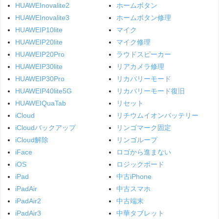
HUAWEInovalite2
ホームボタン
HUAWEInovalite3
ホームボタン修理
HUAWEIP10lite
マイク
HUAWEIP20lite
マイク修理
HUAWEIP20Pro
ラウドスピーカー
HUAWEIP30lite
リアカメラ修理
HUAWEIP30Pro
リカバリーモード
HUAWEIP40lite5G
リカバリーモード復旧
HUAWEIQuaTab
リセット
iCloud
リチウムイオンバッテリー
iCloudバックアップ
リンゴマーク固定
iCloud解除
リンゴループ
iFace
ロゴから進まない
iOS
ロジックボード
iPad
中古iPhone
iPadAir
中古スマホ
iPadAir2
中古端末
iPadAir3
中華タブレット