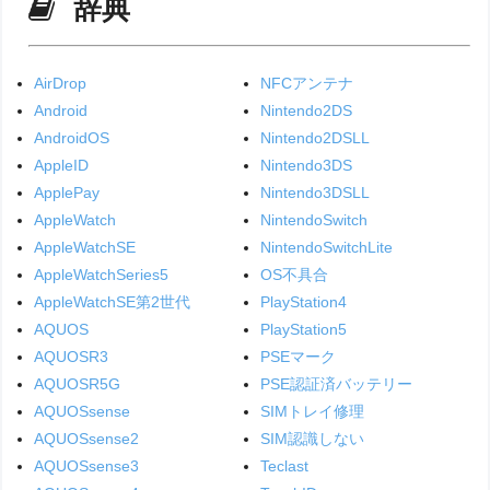
辞典
AirDrop
NFCアンテナ
Android
Nintendo2DS
AndroidOS
Nintendo2DSLL
AppleID
Nintendo3DS
ApplePay
Nintendo3DSLL
AppleWatch
NintendoSwitch
AppleWatchSE
NintendoSwitchLite
AppleWatchSeries5
OS不具合
AppleWatchSE第2世代
PlayStation4
AQUOS
PlayStation5
AQUOSR3
PSEマーク
AQUOSR5G
PSE認証済バッテリー
AQUOSsense
SIMトレイ修理
AQUOSsense2
SIM認識しない
AQUOSsense3
Teclast