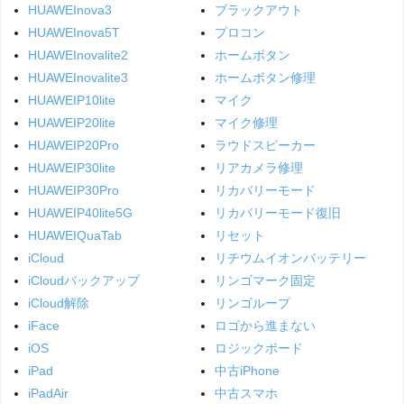
HUAWEInova3
ブラックアウト
HUAWEInova5T
プロコン
HUAWEInovalite2
ホームボタン
HUAWEInovalite3
ホームボタン修理
HUAWEIP10lite
マイク
HUAWEIP20lite
マイク修理
HUAWEIP20Pro
ラウドスピーカー
HUAWEIP30lite
リアカメラ修理
HUAWEIP30Pro
リカバリーモード
HUAWEIP40lite5G
リカバリーモード復旧
HUAWEIQuaTab
リセット
iCloud
リチウムイオンバッテリー
iCloudバックアップ
リンゴマーク固定
iCloud解除
リンゴループ
iFace
ロゴから進まない
iOS
ロジックボード
iPad
中古iPhone
iPadAir
中古スマホ