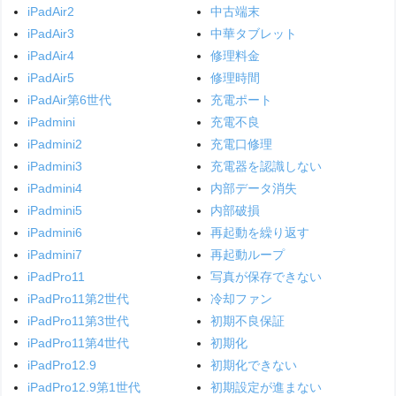
iPadAir2
中古端末
iPadAir3
中華タブレット
iPadAir4
修理料金
iPadAir5
修理時間
iPadAir第6世代
充電ポート
iPadmini
充電不良
iPadmini2
充電口修理
iPadmini3
充電器を認識しない
iPadmini4
内部データ消失
iPadmini5
内部破損
iPadmini6
再起動を繰り返す
iPadmini7
再起動ループ
iPadPro11
写真が保存できない
iPadPro11第2世代
冷却ファン
iPadPro11第3世代
初期不良保証
iPadPro11第4世代
初期化
iPadPro12.9
初期化できない
iPadPro12.9第1世代
初期設定が進まない