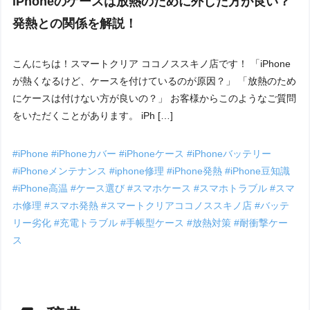
iPhoneのケースは放熱のために外した方が良い？
発熱との関係を解説！
こんにちは！スマートクリア ココノススキノ店です！ 「iPhone
が熱くなるけど、ケースを付けているのが原因？」 「放熱のため
にケースは付けない方が良いの？」 お客様からこのようなご質問
をいただくことがあります。 iPh […]
#iPhone
#iPhoneカバー
#iPhoneケース
#iPhoneバッテリー
#iPhoneメンテナンス
#iphone修理
#iPhone発熱
#iPhone豆知識
#iPhone高温
#ケース選び
#スマホケース
#スマホトラブル
#スマ
ホ修理
#スマホ発熱
#スマートクリアココノススキノ店
#バッテ
リー劣化
#充電トラブル
#手帳型ケース
#放熱対策
#耐衝撃ケー
ス