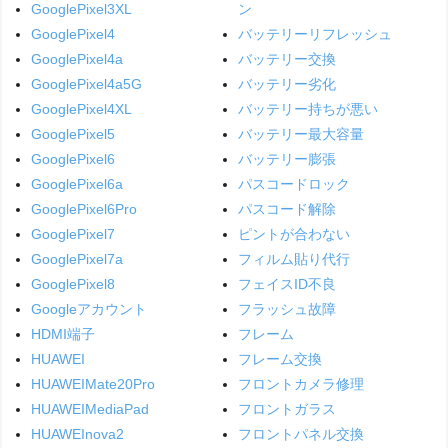
GooglePixel3XL
ン
GooglePixel4
バッテリーリフレッシュ
GooglePixel4a
バッテリー交換
GooglePixel4a5G
バッテリー劣化
GooglePixel4XL
バッテリー持ちが悪い
GooglePixel5
バッテリー最大容量
GooglePixel6
バッテリー膨張
GooglePixel6a
パスコードロック
GooglePixel6Pro
パスコード解除
GooglePixel7
ピントが合わない
GooglePixel7a
フィルム貼り代行
GooglePixel8
フェイスID不良
Googleアカウント
フラッシュ故障
HDMI端子
フレーム
HUAWEI
フレーム交換
HUAWEIMate20Pro
フロントカメラ修理
HUAWEIMediaPad
フロントガラス
HUAWEInova2
フロントパネル交換