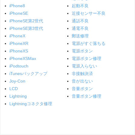
iPhone8
起動不良
iPhoneSE
近接センサー不良
iPhoneSE第2世代
通話不良
iPhoneSE第3世代
通電不良
iPhoneX
郵送修理
iPhoneXR
電源がすぐ落ちる
iPhoneXS
電源ボタン
iPhoneXSMax
電源ボタン修理
iPodtouch
電源入らない
iTunesバックアップ
非接触決済
Joy-Con
音が出ない
LCD
音量ボタン
Lightning
音量ボタン修理
Lightningコネクタ修理