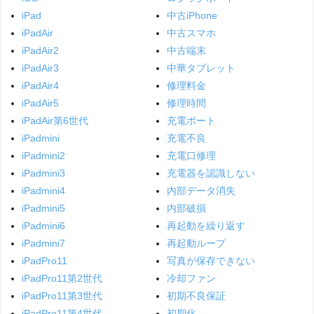
iPad
中古iPhone
iPadAir
中古スマホ
iPadAir2
中古端末
iPadAir3
中華タブレット
iPadAir4
修理料金
iPadAir5
修理時間
iPadAir第6世代
充電ポート
iPadmini
充電不良
iPadmini2
充電口修理
iPadmini3
充電器を認識しない
iPadmini4
内部データ消失
iPadmini5
内部破損
iPadmini6
再起動を繰り返す
iPadmini7
再起動ループ
iPadPro11
写真が保存できない
iPadPro11第2世代
冷却ファン
iPadPro11第3世代
初期不良保証
iPadPro11第4世代
初期化