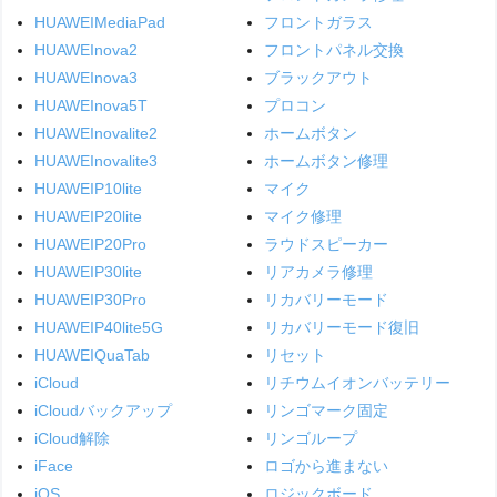
HUAWEIMediaPad
フロントガラス
HUAWEInova2
フロントパネル交換
HUAWEInova3
ブラックアウト
HUAWEInova5T
プロコン
HUAWEInovalite2
ホームボタン
HUAWEInovalite3
ホームボタン修理
HUAWEIP10lite
マイク
HUAWEIP20lite
マイク修理
HUAWEIP20Pro
ラウドスピーカー
HUAWEIP30lite
リアカメラ修理
HUAWEIP30Pro
リカバリーモード
HUAWEIP40lite5G
リカバリーモード復旧
HUAWEIQuaTab
リセット
iCloud
リチウムイオンバッテリー
iCloudバックアップ
リンゴマーク固定
iCloud解除
リンゴループ
iFace
ロゴから進まない
iOS
ロジックボード