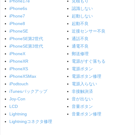
iPhone17e
見積もり
iPhone6s
認識しない
iPhone7
起動しない
iPhone8
起動不良
iPhoneSE
近接センサー不良
iPhoneSE第2世代
通話不良
iPhoneSE第3世代
通電不良
iPhoneX
郵送修理
iPhoneXR
電源がすぐ落ちる
iPhoneXS
電源ボタン
iPhoneXSMax
電源ボタン修理
iPodtouch
電源入らない
iTunesバックアップ
非接触決済
Joy-Con
音が出ない
LCD
音量ボタン
Lightning
音量ボタン修理
Lightningコネクタ修理