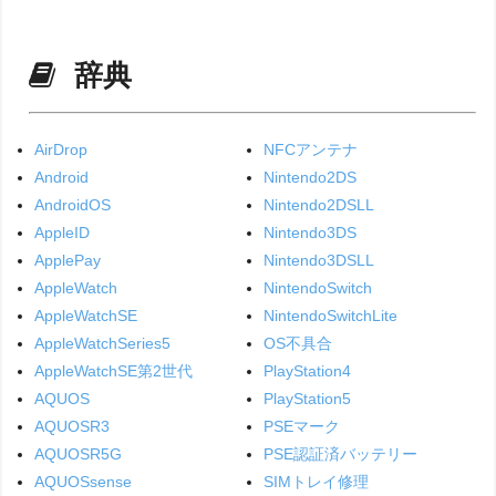
辞典
AirDrop
NFCアンテナ
Android
Nintendo2DS
AndroidOS
Nintendo2DSLL
AppleID
Nintendo3DS
ApplePay
Nintendo3DSLL
AppleWatch
NintendoSwitch
AppleWatchSE
NintendoSwitchLite
AppleWatchSeries5
OS不具合
AppleWatchSE第2世代
PlayStation4
AQUOS
PlayStation5
AQUOSR3
PSEマーク
AQUOSR5G
PSE認証済バッテリー
AQUOSsense
SIMトレイ修理