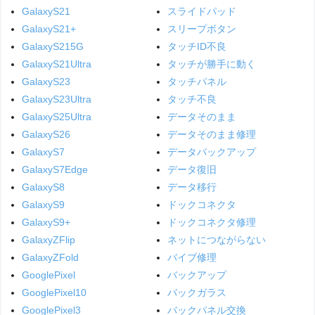
GalaxyS21
スライドパッド
GalaxyS21+
スリープボタン
GalaxyS215G
タッチID不良
GalaxyS21Ultra
タッチが勝手に動く
GalaxyS23
タッチパネル
GalaxyS23Ultra
タッチ不良
GalaxyS25Ultra
データそのまま
GalaxyS26
データそのまま修理
GalaxyS7
データバックアップ
GalaxyS7Edge
データ復旧
GalaxyS8
データ移行
GalaxyS9
ドックコネクタ
GalaxyS9+
ドックコネクタ修理
GalaxyZFlip
ネットにつながらない
GalaxyZFold
バイブ修理
GooglePixel
バックアップ
GooglePixel10
バックガラス
GooglePixel3
バックパネル交換