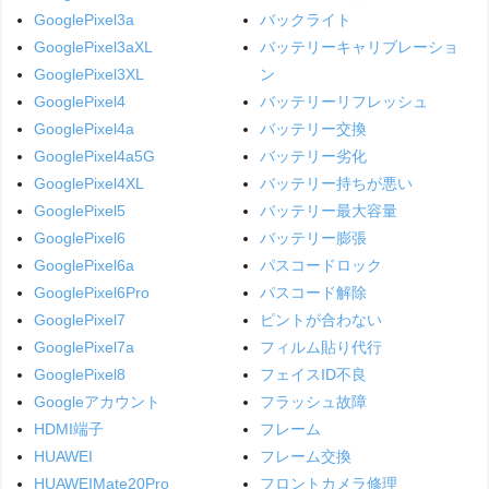
GooglePixel3a
バックライト
GooglePixel3aXL
バッテリーキャリブレーショ
GooglePixel3XL
ン
GooglePixel4
バッテリーリフレッシュ
GooglePixel4a
バッテリー交換
GooglePixel4a5G
バッテリー劣化
GooglePixel4XL
バッテリー持ちが悪い
GooglePixel5
バッテリー最大容量
GooglePixel6
バッテリー膨張
GooglePixel6a
パスコードロック
GooglePixel6Pro
パスコード解除
GooglePixel7
ピントが合わない
GooglePixel7a
フィルム貼り代行
GooglePixel8
フェイスID不良
Googleアカウント
フラッシュ故障
HDMI端子
フレーム
HUAWEI
フレーム交換
HUAWEIMate20Pro
フロントカメラ修理