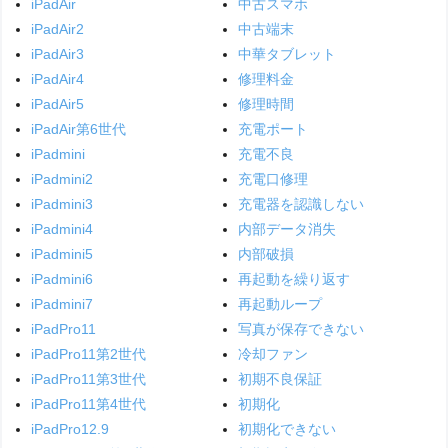
iPadAir
中古スマホ
iPadAir2
中古端末
iPadAir3
中華タブレット
iPadAir4
修理料金
iPadAir5
修理時間
iPadAir第6世代
充電ポート
iPadmini
充電不良
iPadmini2
充電口修理
iPadmini3
充電器を認識しない
iPadmini4
内部データ消失
iPadmini5
内部破損
iPadmini6
再起動を繰り返す
iPadmini7
再起動ループ
iPadPro11
写真が保存できない
iPadPro11第2世代
冷却ファン
iPadPro11第3世代
初期不良保証
iPadPro11第4世代
初期化
iPadPro12.9
初期化できない