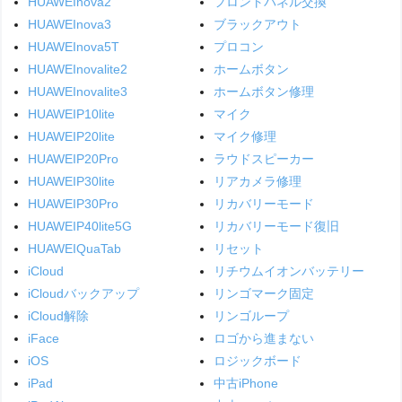
HUAWEInova2
フロントパネル交換
HUAWEInova3
ブラックアウト
HUAWEInova5T
プロコン
HUAWEInovalite2
ホームボタン
HUAWEInovalite3
ホームボタン修理
HUAWEIP10lite
マイク
HUAWEIP20lite
マイク修理
HUAWEIP20Pro
ラウドスピーカー
HUAWEIP30lite
リアカメラ修理
HUAWEIP30Pro
リカバリーモード
HUAWEIP40lite5G
リカバリーモード復旧
HUAWEIQuaTab
リセット
iCloud
リチウムイオンバッテリー
iCloudバックアップ
リンゴマーク固定
iCloud解除
リンゴループ
iFace
ロゴから進まない
iOS
ロジックボード
iPad
中古iPhone