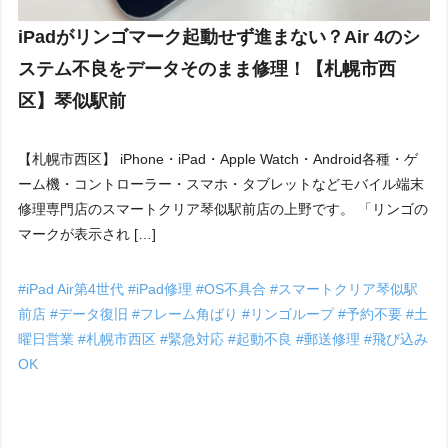
iPadがリンゴマーク起動せず進まない？Air 4のシ
ステム不良をデータそのまま修理！【札幌市西
区】琴似駅前
【札幌市西区】 iPhone・iPad・Apple Watch・Android各種・ゲ
ーム機・コントローラー・スマホ・タブレットなどモバイル端末
修理専門店のスマートクリア琴似駅前店の上野です。 「リンゴの
マークが表示され […]
#iPad Air第4世代
#iPad修理
#OS不具合
#スマートクリア琴似駅
前店
#データ復旧
#フレーム角ばり
#リンゴループ
#予約不要
#土
曜日営業
#札幌市西区
#緊急対応
#起動不良
#郵送修理
#飛び込み
OK