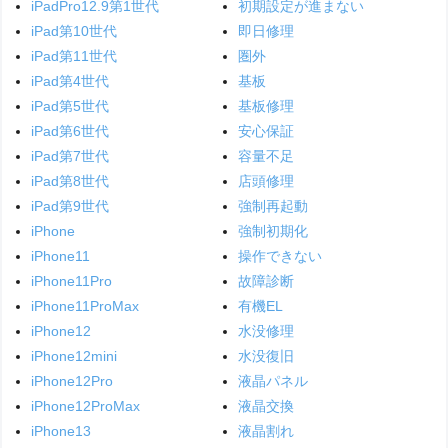
iPadPro12.9第1世代
初期設定が進まない
iPad第10世代
即日修理
iPad第11世代
圏外
iPad第4世代
基板
iPad第5世代
基板修理
iPad第6世代
安心保証
iPad第7世代
容量不足
iPad第8世代
店頭修理
iPad第9世代
強制再起動
iPhone
強制初期化
iPhone11
操作できない
iPhone11Pro
故障診断
iPhone11ProMax
有機EL
iPhone12
水没修理
iPhone12mini
水没復旧
iPhone12Pro
液晶パネル
iPhone12ProMax
液晶交換
iPhone13
液晶割れ