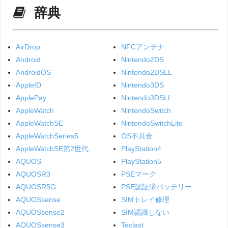
辞典
AirDrop
NFCアンテナ
Android
Nintendo2DS
AndroidOS
Nintendo2DSLL
AppleID
Nintendo3DS
ApplePay
Nintendo3DSLL
AppleWatch
NintendoSwitch
AppleWatchSE
NintendoSwitchLite
AppleWatchSeries5
OS不具合
AppleWatchSE第2世代
PlayStation4
AQUOS
PlayStation5
AQUOSR3
PSEマーク
AQUOSR5G
PSE認証済バッテリー
AQUOSsense
SIMトレイ修理
AQUOSsense2
SIM認識しない
AQUOSsense3
Teclast