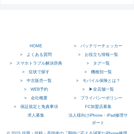
HOME
> バッテリーチェッカー
> よくある質問
> お役立ち情報一覧
> スマホトラブル解決辞典
> タグ一覧
> 症状で探す
> 機種別一覧
> 中古販売一覧
> モバイル保険とは？
> WEB予約
> ▶全店舗一覧
> 会社概要
> プライバシーポリシー
> 保証規定と免責事項
FC加盟店募集
求人募集
法人様向けiPhone・iPad修理サ
ポート
© 2015 信用・信頼・高技術の『期待に応える誠実なiPhone修理