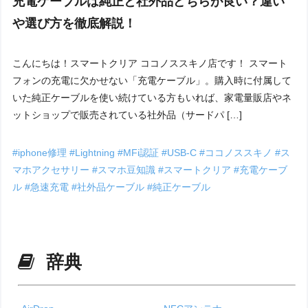
充電ケーブルは純正と社外品どちらが良い？違い
や選び方を徹底解説！
こんにちは！スマートクリア ココノススキノ店です！ スマート
フォンの充電に欠かせない「充電ケーブル」。購入時に付属して
いた純正ケーブルを使い続けている方もいれば、家電量販店やネ
ットショップで販売されている社外品（サードパ […]
#iphone修理
#Lightning
#MFi認証
#USB-C
#ココノススキノ
#ス
マホアクセサリー
#スマホ豆知識
#スマートクリア
#充電ケーブ
ル
#急速充電
#社外品ケーブル
#純正ケーブル
辞典