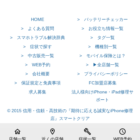
HOME
> バッテリーチェッカー
> よくある質問
> お役立ち情報一覧
> スマホトラブル解決辞典
> タグ一覧
> 症状で探す
> 機種別一覧
> 中古販売一覧
> モバイル保険とは？
> WEB予約
> ▶全店舗一覧
> 会社概要
> プライバシーポリシー
> 保証規定と免責事項
FC加盟店募集
求人募集
法人様向けiPhone・iPad修理サ
ポート
© 2015 信用・信頼・高技術の『期待に応える誠実なiPhone修理
店』スマートクリア
home
location_on
build
schedule
店舗一覧
近くの店舗
症状一覧
WEB予約