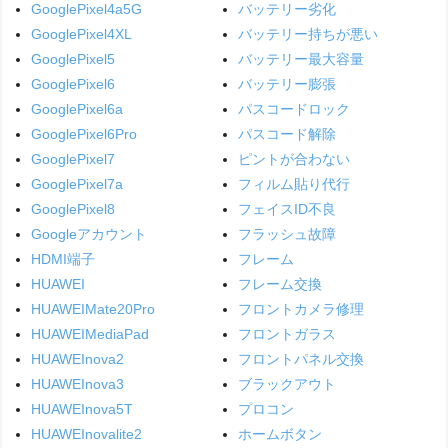
GooglePixel4a5G
バッテリー劣化
GooglePixel4XL
バッテリー持ちが悪い
GooglePixel5
バッテリー最大容量
GooglePixel6
バッテリー膨張
GooglePixel6a
パスコードロック
GooglePixel6Pro
パスコード解除
GooglePixel7
ピントが合わない
GooglePixel7a
フィルム貼り代行
GooglePixel8
フェイスID不良
Googleアカウント
フラッシュ故障
HDMI端子
フレーム
HUAWEI
フレーム交換
HUAWEIMate20Pro
フロントカメラ修理
HUAWEIMediaPad
フロントガラス
HUAWEInova2
フロントパネル交換
HUAWEInova3
ブラックアウト
HUAWEInova5T
プロコン
HUAWEInovalite2
ホームボタン