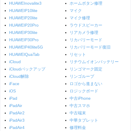
HUAWEInovalite3
ホームボタン修理
HUAWEIP10lite
マイク
HUAWEIP20lite
マイク修理
HUAWEIP20Pro
ラウドスピーカー
HUAWEIP30lite
リアカメラ修理
HUAWEIP30Pro
リカバリーモード
HUAWEIP40lite5G
リカバリーモード復旧
HUAWEIQuaTab
リセット
iCloud
リチウムイオンバッテリー
iCloudバックアップ
リンゴマーク固定
iCloud解除
リンゴループ
iFace
ロゴから進まない
iOS
ロジックボード
iPad
中古iPhone
iPadAir
中古スマホ
iPadAir2
中古端末
iPadAir3
中華タブレット
iPadAir4
修理料金