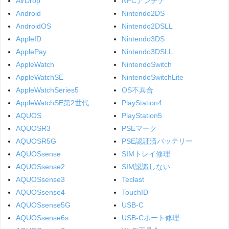
AirDrop
NFCアンテナ
Android
Nintendo2DS
AndroidOS
Nintendo2DSLL
AppleID
Nintendo3DS
ApplePay
Nintendo3DSLL
AppleWatch
NintendoSwitch
AppleWatchSE
NintendoSwitchLite
AppleWatchSeries5
OS不具合
AppleWatchSE第2世代
PlayStation4
AQUOS
PlayStation5
AQUOSR3
PSEマーク
AQUOSR5G
PSE認証済バッテリー
AQUOSsense
SIMトレイ修理
AQUOSsense2
SIM認識しない
AQUOSsense3
Teclast
AQUOSsense4
TouchID
AQUOSsense5G
USB-C
AQUOSsense6s
USB-Cポート修理