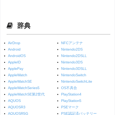
辞典
AirDrop
NFCアンテナ
Android
Nintendo2DS
AndroidOS
Nintendo2DSLL
AppleID
Nintendo3DS
ApplePay
Nintendo3DSLL
AppleWatch
NintendoSwitch
AppleWatchSE
NintendoSwitchLite
AppleWatchSeries5
OS不具合
AppleWatchSE第2世代
PlayStation4
AQUOS
PlayStation5
AQUOSR3
PSEマーク
AQUOSR5G
PSE認証済バッテリー