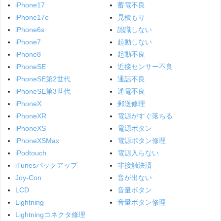
iPhone17
蓄電不良
iPhone17e
見積もり
iPhone6s
認識しない
iPhone7
起動しない
iPhone8
起動不良
iPhoneSE
近接センサー不良
iPhoneSE第2世代
通話不良
iPhoneSE第3世代
通電不良
iPhoneX
郵送修理
iPhoneXR
電源がすぐ落ちる
iPhoneXS
電源ボタン
iPhoneXSMax
電源ボタン修理
iPodtouch
電源入らない
iTunesバックアップ
非接触決済
Joy-Con
音が出ない
LCD
音量ボタン
Lightning
音量ボタン修理
Lightningコネクタ修理