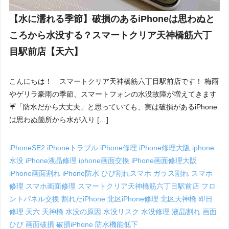
【水に濡れる季節】破損のあるiPhoneは思わぬと
ころから水没する？スマートクリア天神橋筋六丁
目駅前店【天六】
こんにちは！ スマートクリア天神橋筋六丁目駅前店です！ 梅雨
やゲリラ豪雨の季節、スマートフォンの水没故障が増えてきます
☔「防水だから大丈夫」と思っていても、実は破損があるiPhone
は思わぬ箇所から水が入り […]
iPhoneSE2
iPhoneトラブル
iPhone修理
iPhone修理大阪
iphone
水没
iPhone液晶修理
iphone画面交換
iPhone画面修理大阪
iPhone画面割れ
iPhone防水
ひび割れスマホ
ガラス割れ
スマホ
修理
スマホ画面修理
スマートクリア天神橋筋六丁目駅前店
フロ
ントパネル交換
割れたiPhone
北区iPhone修理
北区天神橋
即日
修理
天六
天神橋
水没の原因
水没リスク
水没修理
液晶割れ
画面
ひび
画面破損
破損iPhone
防水機能低下