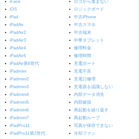
iFace
ロゴから進まない
iOS
ロジックボード
iPad
中古iPhone
iPadAir
中古スマホ
iPadAir2
中古端末
iPadAir3
中華タブレット
iPadAir4
修理料金
iPadAir5
修理時間
iPadAir第6世代
充電ポート
iPadmini
充電不良
iPadmini2
充電口修理
iPadmini3
充電器を認識しない
iPadmini4
内部データ消失
iPadmini5
内部破損
iPadmini6
再起動を繰り返す
iPadmini7
再起動ループ
iPadPro11
写真が保存できない
iPadPro11第2世代
冷却ファン