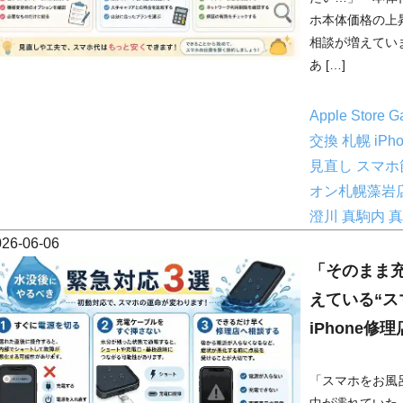
ホ本体価格の上
相談が増えてい
あ […]
Apple Store
G
交換 札幌
iP
見直し
スマホ
オン札幌藻岩
澄川
真駒内
真
026-06-06
「そのまま
えている“ス
iPhone修
「スマホをお風
中が濡れていた