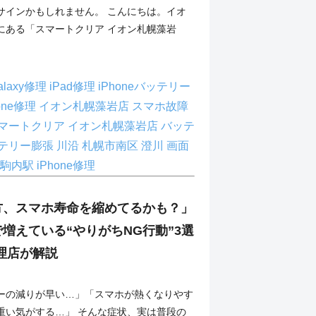
サインかもしれません。 こんにちは。イオ
にある「スマートクリア イオン札幌藻岩
alaxy修理
iPad修理
iPhoneバッテリー
hone修理
イオン札幌藻岩店
スマホ故障
マートクリア イオン札幌藻岩店
バッテ
テリー膨張
川沿
札幌市南区
澄川
画面
駒内駅 iPhone修理
方、スマホ寿命を縮めてるかも？」
増えている“やりがちNG行動”3選
修理店が解説
ーの減りが早い…」「スマホが熱くなりやす
重い気がする…」 そんな症状、実は普段の