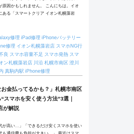
が原因かもしれません。 こんにちは。イオ
にある「スマートクリア イオン札幌藻岩
alaxy修理
iPad修理
iPhoneバッテリー
hone修理
イオン札幌藻岩店
スマホNG行
不良
スマホ容量不足
スマホ発熱
スマ
イオン札幌藻岩店
川沿
札幌市南区
澄川
内
真駒内駅 iPhone修理
なお金払ってるかも？」札幌市南区
“スマホを安く使う方法”3選｜
理店が解説
代が高い…」「できるだけ安くスマホを使い
代も通信費も負担が大きい…」 最近はスマ