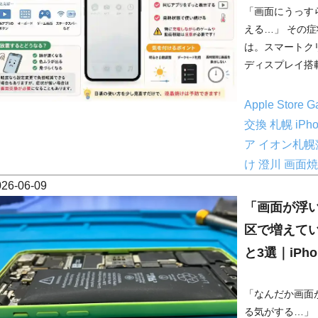
「画面にうっす
える…」 その症
は。スマートクリ
ディスプレイ搭載ス
Apple Store
G
交換 札幌
iP
ア イオン札
け
澄川
画面
026-06-09
「画面が浮
区で増えてい
と3選｜iPh
「なんだか画面
る気がする…」