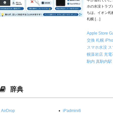
ホの水没トラブ
ちは。イオン札
札幌 […]
Apple Store
G
交換 札幌
iP
スマホ水没
ス
幌藻岩店
充電
駒内
真駒内駅 
辞典
AirDrop
iPadmini6