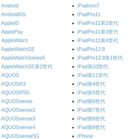
Android
iPadmini7
AndroidOS
iPadPro11
AppleID
iPadPro11第2世代
ApplePay
iPadPro11第3世代
AppleWatch
iPadPro11第4世代
AppleWatchSE
iPadPro12.9
AppleWatchSeries5
iPadPro12.9第1世代
AppleWatchSE第2世代
iPad第10世代
AQUOS
iPad第11世代
AQUOSR3
iPad第4世代
AQUOSR5G
iPad第5世代
AQUOSsense
iPad第6世代
AQUOSsense2
iPad第7世代
AQUOSsense3
iPad第8世代
AQUOSsense4
iPad第9世代
AQUOSsense5G
iPhone