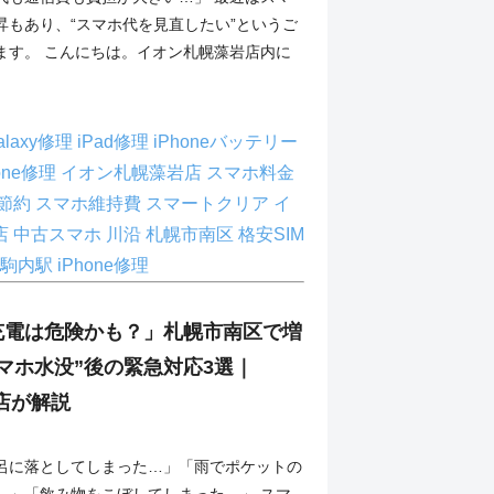
昇もあり、“スマホ代を見直したい”というご
ます。 こんにちは。イオン札幌藻岩店内に
alaxy修理
iPad修理
iPhoneバッテリー
hone修理
イオン札幌藻岩店
スマホ料金
節約
スマホ維持費
スマートクリア イ
店
中古スマホ
川沿
札幌市南区
格安SIM
駒内駅 iPhone修理
充電は危険かも？」札幌市南区で増
マホ水没”後の緊急対応3選｜
理店が解説
呂に落としてしまった…」「雨でポケットの
…」「飲み物をこぼしてしまった…」 スマ