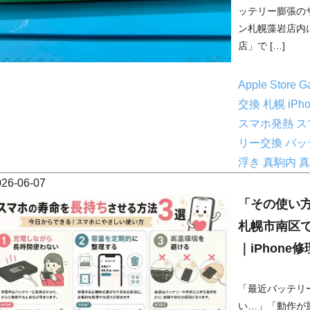
ッテリー膨張の
ン札幌藻岩店内
店」で […]
Apple Store
G
交換 札幌
iP
スマホ発熱
ス
リー交換
バッ
浮き
真駒内
真
026-06-07
「その使い
札幌市南区で
｜iPhone
「最近バッテリ
い…」「動作が