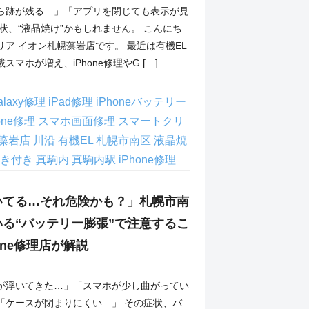
ら跡が残る…」「アプリを閉じても表示が見
状、“液晶焼け”かもしれません。 こんにち
ア イオン札幌藻岩店です。 最近は有機EL
マホが増え、iPhone修理やG […]
alaxy修理
iPad修理
iPhoneバッテリー
hone修理
スマホ画面修理
スマートクリ
幌藻岩店
川沿
有機EL
札幌市南区
液晶焼
焼き付き
真駒内
真駒内駅 iPhone修理
いてる…それ危険かも？」札幌市南
る“バッテリー膨張”で注意するこ
one修理店が解説
が浮いてきた…」「スマホが少し曲がってい
「ケースが閉まりにくい…」 その症状、バ