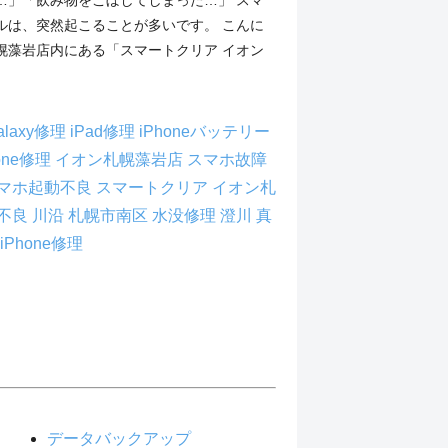
ルは、突然起こることが多いです。 こんに
幌藻岩店内にある「スマートクリア イオン
alaxy修理
iPad修理
iPhoneバッテリー
hone修理
イオン札幌藻岩店
スマホ故障
マホ起動不良
スマートクリア イオン札
不良
川沿
札幌市南区
水没修理
澄川
真
iPhone修理
データバックアップ