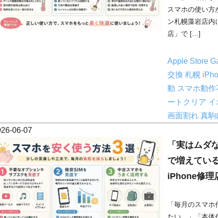
スマホの使い方
ン札幌藻岩店内
店」で […]
Apple Store
G
交換 札幌
iP
動
スマホ動作
ートクリア 
画面割れ
真駒
026-06-07
「実はムダ
で増えている
iPhone修
「毎月のスマホ
たい…」「本体