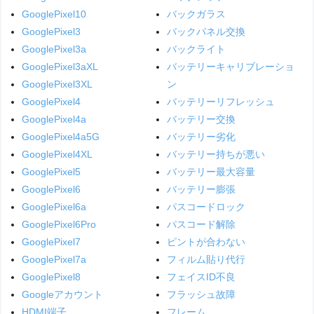
GooglePixel10
バックガラス
GooglePixel3
バックパネル交換
GooglePixel3a
バックライト
GooglePixel3aXL
バッテリーキャリブレーショ
GooglePixel3XL
ン
GooglePixel4
バッテリーリフレッシュ
GooglePixel4a
バッテリー交換
GooglePixel4a5G
バッテリー劣化
GooglePixel4XL
バッテリー持ちが悪い
GooglePixel5
バッテリー最大容量
GooglePixel6
バッテリー膨張
GooglePixel6a
パスコードロック
GooglePixel6Pro
パスコード解除
GooglePixel7
ピントが合わない
GooglePixel7a
フィルム貼り代行
GooglePixel8
フェイスID不良
Googleアカウント
フラッシュ故障
HDMI端子
フレーム