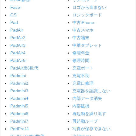
iFace
ロゴから進まない
iOS
ロジックボード
iPad
中古iPhone
iPadAir
中古スマホ
iPadAir2
中古端末
iPadAir3
中華タブレット
iPadAir4
修理料金
iPadAir5
修理時間
iPadAir第6世代
充電ポート
iPadmini
充電不良
iPadmini2
充電口修理
iPadmini3
充電器を認識しない
iPadmini4
内部データ消失
iPadmini5
内部破損
iPadmini6
再起動を繰り返す
iPadmini7
再起動ループ
iPadPro11
写真が保存できない