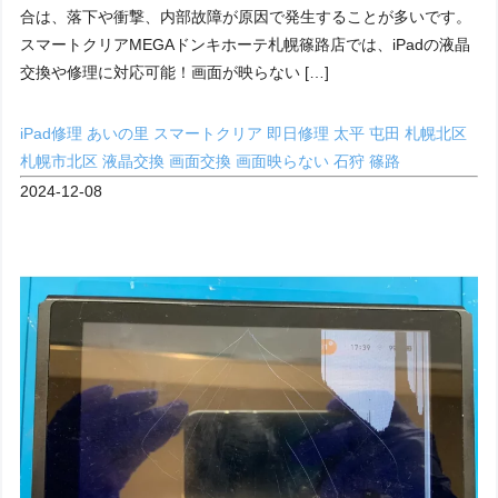
合は、落下や衝撃、内部故障が原因で発生することが多いです。
スマートクリアMEGAドンキホーテ札幌篠路店では、iPadの液晶
交換や修理に対応可能！画面が映らない […]
iPad修理
あいの里
スマートクリア
即日修理
太平
屯田
札幌北区
札幌市北区
液晶交換
画面交換
画面映らない
石狩
篠路
2024-12-08