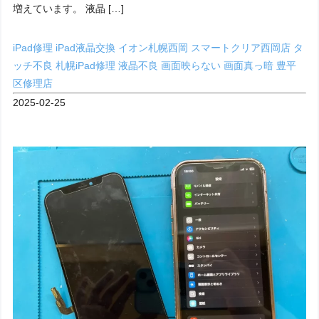
増えています。 液晶 […]
iPad修理
iPad液晶交換
イオン札幌西岡
スマートクリア西岡店
タ
ッチ不良
札幌iPad修理
液晶不良
画面映らない
画面真っ暗
豊平
区修理店
2025-02-25