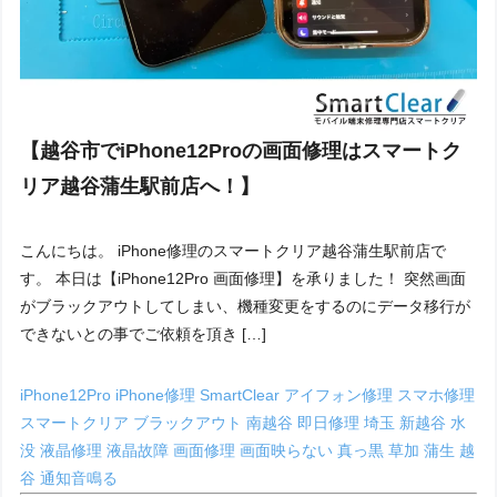
【越谷市でiPhone12Proの画面修理はスマートク
リア越谷蒲生駅前店へ！】
こんにちは。 iPhone修理のスマートクリア越谷蒲生駅前店で
す。 本日は【iPhone12Pro 画面修理】を承りました！ 突然画面
がブラックアウトしてしまい、機種変更をするのにデータ移行が
できないとの事でご依頼を頂き […]
iPhone12Pro
iPhone修理
SmartClear
アイフォン修理
スマホ修理
スマートクリア
ブラックアウト
南越谷
即日修理
埼玉
新越谷
水
没
液晶修理
液晶故障
画面修理
画面映らない
真っ黒
草加
蒲生
越
谷
通知音鳴る