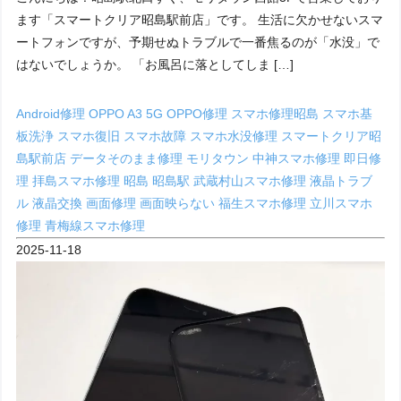
ます「スマートクリア昭島駅前店」です。 生活に欠かせないスマ
ートフォンですが、予期せぬトラブルで一番焦るのが「水没」で
はないでしょうか。 「お風呂に落としてしま […]
Android修理
OPPO A3 5G
OPPO修理
スマホ修理昭島
スマホ基
板洗浄
スマホ復旧
スマホ故障
スマホ水没修理
スマートクリア昭
島駅前店
データそのまま修理
モリタウン
中神スマホ修理
即日修
理
拝島スマホ修理
昭島
昭島駅
武蔵村山スマホ修理
液晶トラブ
ル
液晶交換
画面修理
画面映らない
福生スマホ修理
立川スマホ
修理
青梅線スマホ修理
2025-11-18