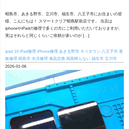
昭島市、あきる野市、立川市、福生市、八王子市にお住まいの皆
様、こんにちは！ スマートクリア昭島駅前店です。 当店は
iphoneやiPadの修理で多くの方にご利用いただいておりますが、
実はそれらと同じくらいご依頼が多いのが […]
ipad 10
iPad修理
iPhone修理
あきる野市
モリタウン
八王子市
基
板修理
昭島市
水没修理
液晶交換
画面映らない
福生市
立川市
2026-01-06