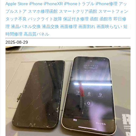
Apple Store
iPhone
iPhoneXR
iPhoneトラブル
iPhone修理
アッ
プルストア
スマホ修理函館
スマートクリア函館
スマートフォン
タッチ不良
バックライト故障
保証付き修理
函館
函館市
即日修
理
液晶パネル交換
液晶交換
画面修理
画面割れ
画面映らない
短
時間修理
高品質パネル
2025-08-29