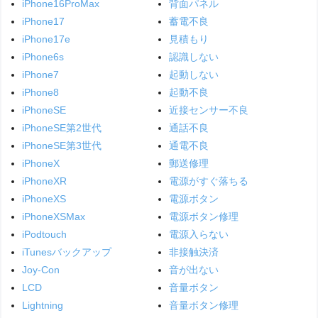
iPhone16ProMax
背面パネル
iPhone17
蓄電不良
iPhone17e
見積もり
iPhone6s
認識しない
iPhone7
起動しない
iPhone8
起動不良
iPhoneSE
近接センサー不良
iPhoneSE第2世代
通話不良
iPhoneSE第3世代
通電不良
iPhoneX
郵送修理
iPhoneXR
電源がすぐ落ちる
iPhoneXS
電源ボタン
iPhoneXSMax
電源ボタン修理
iPodtouch
電源入らない
iTunesバックアップ
非接触決済
Joy-Con
音が出ない
LCD
音量ボタン
Lightning
音量ボタン修理