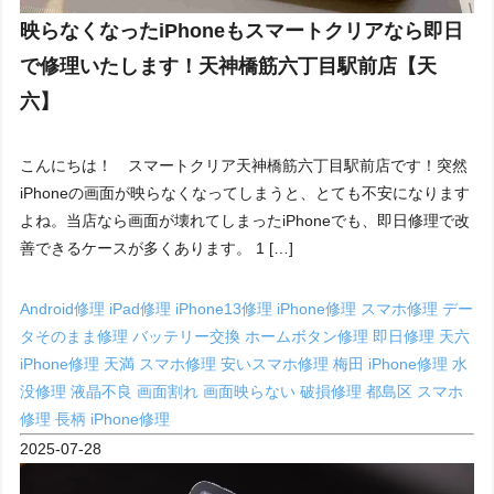
映らなくなったiPhoneもスマートクリアなら即日
で修理いたします！天神橋筋六丁目駅前店【天
六】
こんにちは！ スマートクリア天神橋筋六丁目駅前店です！突然
iPhoneの画面が映らなくなってしまうと、とても不安になります
よね。当店なら画面が壊れてしまったiPhoneでも、即日修理で改
善できるケースが多くあります。 1 […]
Android修理
iPad修理
iPhone13修理
iPhone修理
スマホ修理
デー
タそのまま修理
バッテリー交換
ホームボタン修理
即日修理
天六
iPhone修理
天満 スマホ修理
安いスマホ修理
梅田 iPhone修理
水
没修理
液晶不良
画面割れ
画面映らない
破損修理
都島区 スマホ
修理
長柄 iPhone修理
2025-07-28