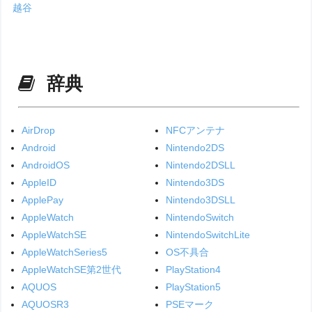
越谷
辞典
AirDrop
NFCアンテナ
Android
Nintendo2DS
AndroidOS
Nintendo2DSLL
AppleID
Nintendo3DS
ApplePay
Nintendo3DSLL
AppleWatch
NintendoSwitch
AppleWatchSE
NintendoSwitchLite
AppleWatchSeries5
OS不具合
AppleWatchSE第2世代
PlayStation4
AQUOS
PlayStation5
AQUOSR3
PSEマーク