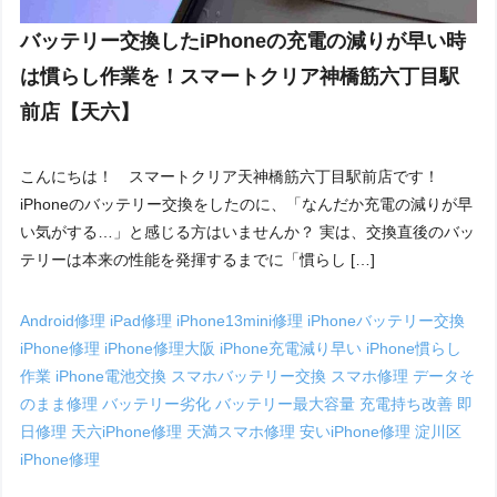
バッテリー交換したiPhoneの充電の減りが早い時
は慣らし作業を！スマートクリア神橋筋六丁目駅
前店【天六】
こんにちは！ スマートクリア天神橋筋六丁目駅前店です！
iPhoneのバッテリー交換をしたのに、「なんだか充電の減りが早
い気がする…」と感じる方はいませんか？ 実は、交換直後のバッ
テリーは本来の性能を発揮するまでに「慣らし […]
Android修理
iPad修理
iPhone13mini修理
iPhoneバッテリー交換
iPhone修理
iPhone修理大阪
iPhone充電減り早い
iPhone慣らし
作業
iPhone電池交換
スマホバッテリー交換
スマホ修理
データそ
のまま修理
バッテリー劣化
バッテリー最大容量
充電持ち改善
即
日修理
天六iPhone修理
天満スマホ修理
安いiPhone修理
淀川区
iPhone修理