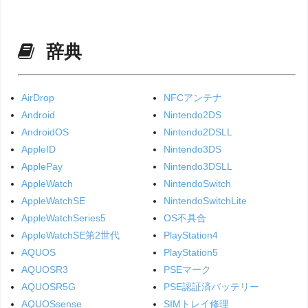
辞典
AirDrop
NFCアンテナ
Android
Nintendo2DS
AndroidOS
Nintendo2DSLL
AppleID
Nintendo3DS
ApplePay
Nintendo3DSLL
AppleWatch
NintendoSwitch
AppleWatchSE
NintendoSwitchLite
AppleWatchSeries5
OS不具合
AppleWatchSE第2世代
PlayStation4
AQUOS
PlayStation5
AQUOSR3
PSEマーク
AQUOSR5G
PSE認証済バッテリー
AQUOSsense
SIMトレイ修理