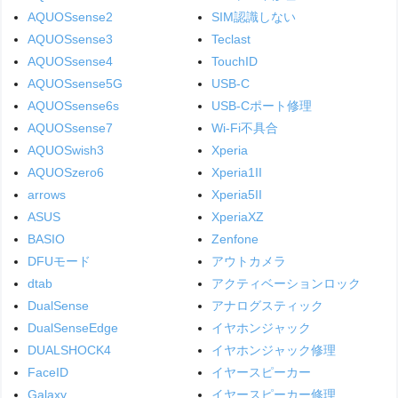
AQUOSsense2
SIM認識しない
AQUOSsense3
Teclast
AQUOSsense4
TouchID
AQUOSsense5G
USB-C
AQUOSsense6s
USB-Cポート修理
AQUOSsense7
Wi-Fi不具合
AQUOSwish3
Xperia
AQUOSzero6
Xperia1II
arrows
Xperia5II
ASUS
XperiaXZ
BASIO
Zenfone
DFUモード
アウトカメラ
dtab
アクティベーションロック
DualSense
アナログスティック
DualSenseEdge
イヤホンジャック
DUALSHOCK4
イヤホンジャック修理
FaceID
イヤースピーカー
Galaxy
イヤースピーカー修理