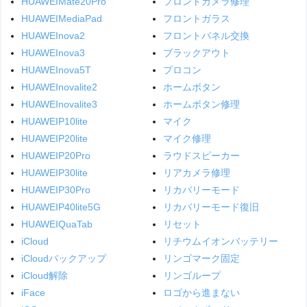
HUAWEIMate20Pro
フロントカメラ修理
HUAWEIMediaPad
フロントガラス
HUAWEInova2
フロントパネル交換
HUAWEInova3
ブラックアウト
HUAWEInova5T
プロコン
HUAWEInovalite2
ホームボタン
HUAWEInovalite3
ホームボタン修理
HUAWEIP10lite
マイク
HUAWEIP20lite
マイク修理
HUAWEIP20Pro
ラウドスピーカー
HUAWEIP30lite
リアカメラ修理
HUAWEIP30Pro
リカバリーモード
HUAWEIP40lite5G
リカバリーモード復旧
HUAWEIQuaTab
リセット
iCloud
リチウムイオンバッテリー
iCloudバックアップ
リンゴマーク固定
iCloud解除
リンゴループ
iFace
ロゴから進まない