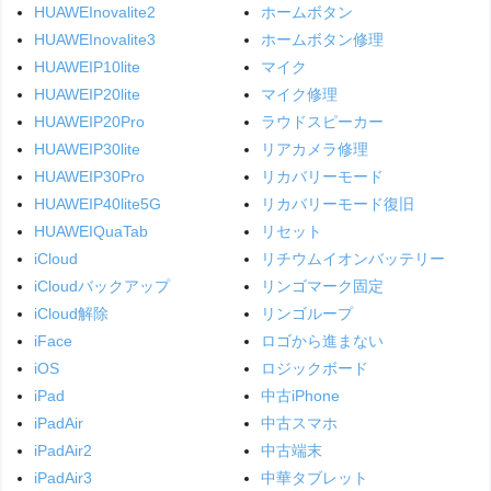
HUAWEInovalite2
ホームボタン
HUAWEInovalite3
ホームボタン修理
HUAWEIP10lite
マイク
HUAWEIP20lite
マイク修理
HUAWEIP20Pro
ラウドスピーカー
HUAWEIP30lite
リアカメラ修理
HUAWEIP30Pro
リカバリーモード
HUAWEIP40lite5G
リカバリーモード復旧
HUAWEIQuaTab
リセット
iCloud
リチウムイオンバッテリー
iCloudバックアップ
リンゴマーク固定
iCloud解除
リンゴループ
iFace
ロゴから進まない
iOS
ロジックボード
iPad
中古iPhone
iPadAir
中古スマホ
iPadAir2
中古端末
iPadAir3
中華タブレット