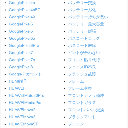
GooglePixel4a
バッテリー交換
GooglePixel4a5G
バッテリー劣化
GooglePixel4XL
バッテリー持ちが悪い
GooglePixel5
バッテリー最大容量
GooglePixel6
バッテリー膨張
GooglePixel6a
パスコードロック
GooglePixel6Pro
パスコード解除
GooglePixel7
ピントが合わない
GooglePixel7a
フィルム貼り代行
GooglePixel8
フェイスID不良
Googleアカウント
フラッシュ故障
HDMI端子
フレーム
HUAWEI
フレーム交換
HUAWEIMate20Pro
フロントカメラ修理
HUAWEIMediaPad
フロントガラス
HUAWEInova2
フロントパネル交換
HUAWEInova3
ブラックアウト
HUAWEInova5T
プロコン