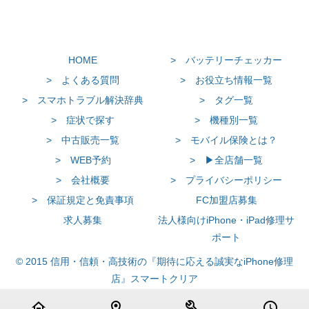
HOME
> バッテリーチェッカー
> よくある質問
> お役立ち情報一覧
> スマホトラブル解決辞典
> タグ一覧
> 症状で探す
> 機種別一覧
> 中古販売一覧
> モバイル保険とは？
> WEB予約
> ▶全店舗一覧
> 会社概要
> プライバシーポリシー
> 保証規定と免責事項
FC加盟店募集
求人募集
法人様向けiPhone・iPad修理サ
ポート
© 2015 信用・信頼・高技術の『期待に応える誠実なiPhone修理
店』スマートクリア
home
location_on
build
schedule