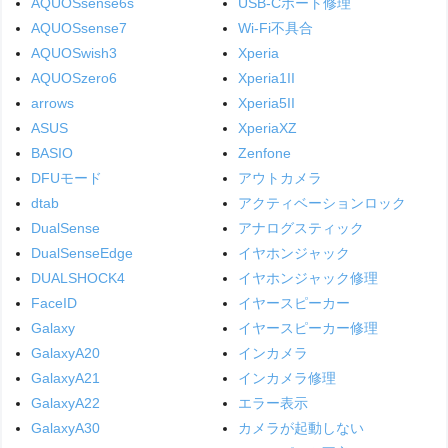
AQUOSsense6s
USB-Cポート修理
AQUOSsense7
Wi-Fi不具合
AQUOSwish3
Xperia
AQUOSzero6
Xperia1II
arrows
Xperia5II
ASUS
XperiaXZ
BASIO
Zenfone
DFUモード
アウトカメラ
dtab
アクティベーションロック
DualSense
アナログスティック
DualSenseEdge
イヤホンジャック
DUALSHOCK4
イヤホンジャック修理
FaceID
イヤースピーカー
Galaxy
イヤースピーカー修理
GalaxyA20
インカメラ
GalaxyA21
インカメラ修理
GalaxyA22
エラー表示
GalaxyA30
カメラが起動しない