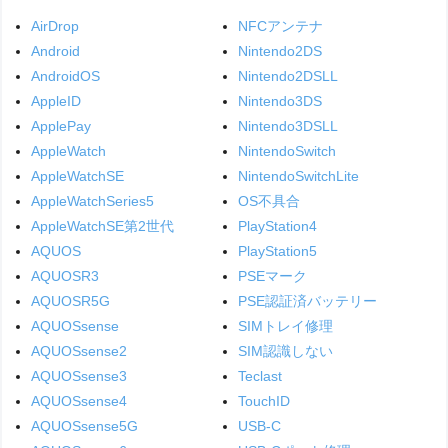
AirDrop
NFCアンテナ
Android
Nintendo2DS
AndroidOS
Nintendo2DSLL
AppleID
Nintendo3DS
ApplePay
Nintendo3DSLL
AppleWatch
NintendoSwitch
AppleWatchSE
NintendoSwitchLite
AppleWatchSeries5
OS不具合
AppleWatchSE第2世代
PlayStation4
AQUOS
PlayStation5
AQUOSR3
PSEマーク
AQUOSR5G
PSE認証済バッテリー
AQUOSsense
SIMトレイ修理
AQUOSsense2
SIM認識しない
AQUOSsense3
Teclast
AQUOSsense4
TouchID
AQUOSsense5G
USB-C