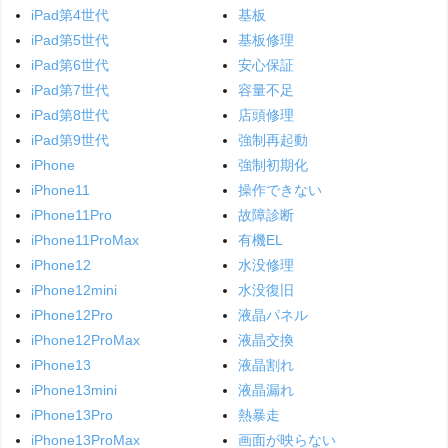
iPad第4世代
基板
iPad第5世代
基板修理
iPad第6世代
安心保証
iPad第7世代
容量不足
iPad第8世代
店頭修理
iPad第9世代
強制再起動
iPhone
強制初期化
iPhone11
操作できない
iPhone11Pro
故障診断
iPhone11ProMax
有機EL
iPhone12
水没修理
iPhone12mini
水没復旧
iPhone12Pro
液晶パネル
iPhone12ProMax
液晶交換
iPhone13
液晶割れ
iPhone13mini
液晶漏れ
iPhone13Pro
熱暴走
iPhone13ProMax
画面が映らない