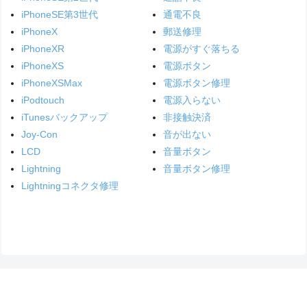
iPhoneSE第3世代
通電不良
iPhoneX
郵送修理
iPhoneXR
電源がすぐ落ちる
iPhoneXS
電源ボタン
iPhoneXSMax
電源ボタン修理
iPodtouch
電源入らない
iTunesバックアップ
非接触決済
Joy-Con
音が出ない
LCD
音量ボタン
Lightning
音量ボタン修理
Lightningコネクタ修理