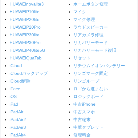
HUAWEInovalite3
ホームボタン修理
HUAWEIP10lite
マイク
HUAWEIP20lite
マイク修理
HUAWEIP20Pro
ラウドスピーカー
HUAWEIP30lite
リアカメラ修理
HUAWEIP30Pro
リカバリーモード
HUAWEIP40lite5G
リカバリーモード復旧
HUAWEIQuaTab
リセット
iCloud
リチウムイオンバッテリー
iCloudバックアップ
リンゴマーク固定
iCloud解除
リンゴループ
iFace
ロゴから進まない
iOS
ロジックボード
iPad
中古iPhone
iPadAir
中古スマホ
iPadAir2
中古端末
iPadAir3
中華タブレット
iPadAir4
修理料金