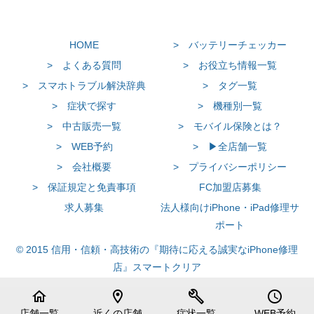
HOME
> バッテリーチェッカー
> よくある質問
> お役立ち情報一覧
> スマホトラブル解決辞典
> タグ一覧
> 症状で探す
> 機種別一覧
> 中古販売一覧
> モバイル保険とは？
> WEB予約
> ▶全店舗一覧
> 会社概要
> プライバシーポリシー
> 保証規定と免責事項
FC加盟店募集
求人募集
法人様向けiPhone・iPad修理サ
ポート
© 2015 信用・信頼・高技術の『期待に応える誠実なiPhone修理
店』スマートクリア
home
location_on
build
schedule
店舗一覧
近くの店舗
症状一覧
WEB予約