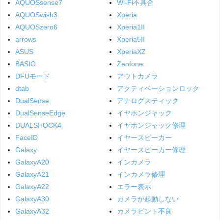
AQUOSsense7
Wi-Fi不具合
AQUOSwish3
Xperia
AQUOSzero6
Xperia1II
arrows
Xperia5II
ASUS
XperiaXZ
BASIO
Zenfone
DFUモード
アウトカメラ
dtab
アクティベーションロック
DualSense
アナログスティック
DualSenseEdge
イヤホンジャック
DUALSHOCK4
イヤホンジャック修理
FaceID
イヤースピーカー
Galaxy
イヤースピーカー修理
GalaxyA20
インカメラ
GalaxyA21
インカメラ修理
GalaxyA22
エラー表示
GalaxyA30
カメラが起動しない
GalaxyA32
カメラピント不良