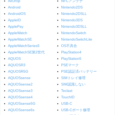
AirDrop
NFCアンテナ
Android
Nintendo2DS
AndroidOS
Nintendo2DSLL
AppleID
Nintendo3DS
ApplePay
Nintendo3DSLL
AppleWatch
NintendoSwitch
AppleWatchSE
NintendoSwitchLite
AppleWatchSeries5
OS不具合
AppleWatchSE第2世代
PlayStation4
AQUOS
PlayStation5
AQUOSR3
PSEマーク
AQUOSR5G
PSE認証済バッテリー
AQUOSsense
SIMトレイ修理
AQUOSsense2
SIM認識しない
AQUOSsense3
Teclast
AQUOSsense4
TouchID
AQUOSsense5G
USB-C
AQUOSsense6s
USB-Cポート修理