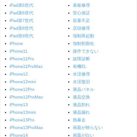
iPad第5世代
基板修理
iPad第6世代
安心保証
iPad第7世代
容量不足
iPad第8世代
店頭修理
iPad第9世代
強制再起動
iPhone
強制初期化
iPhone11
操作できない
iPhone11Pro
故障診断
iPhone11ProMax
有機EL
iPhone12
水没修理
iPhone12mini
水没復旧
iPhone12Pro
液晶パネル
iPhone12ProMax
液晶交換
iPhone13
液晶割れ
iPhone13mini
液晶漏れ
iPhone13Pro
熱暴走
iPhone13ProMax
画面が映らない
iPhone14
画面が白い