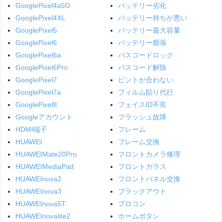
GooglePixel4a5G
バッテリー劣化
GooglePixel4XL
バッテリー持ちが悪い
GooglePixel5
バッテリー最大容量
GooglePixel6
バッテリー膨張
GooglePixel6a
パスコードロック
GooglePixel6Pro
パスコード解除
GooglePixel7
ピントが合わない
GooglePixel7a
フィルム貼り代行
GooglePixel8
フェイスID不良
Googleアカウント
フラッシュ故障
HDMI端子
フレーム
HUAWEI
フレーム交換
HUAWEIMate20Pro
フロントカメラ修理
HUAWEIMediaPad
フロントガラス
HUAWEInova2
フロントパネル交換
HUAWEInova3
ブラックアウト
HUAWEInova5T
プロコン
HUAWEInovalite2
ホームボタン