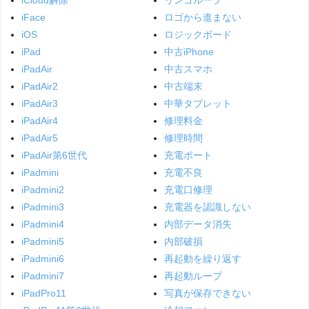
iCloud解除
リンゴループ
iFace
ロゴから進まない
iOS
ロジックボード
iPad
中古iPhone
iPadAir
中古スマホ
iPadAir2
中古端末
iPadAir3
中華タブレット
iPadAir4
修理料金
iPadAir5
修理時間
iPadAir第6世代
充電ポート
iPadmini
充電不良
iPadmini2
充電口修理
iPadmini3
充電器を認識しない
iPadmini4
内部データ消失
iPadmini5
内部破損
iPadmini6
再起動を繰り返す
iPadmini7
再起動ループ
iPadPro11
写真が保存できない