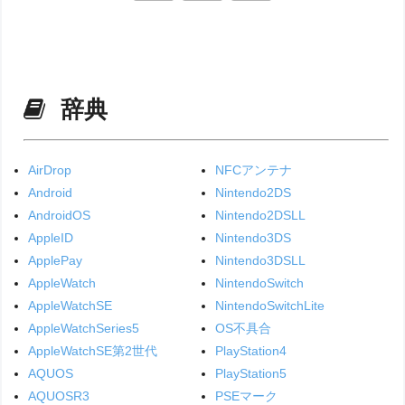
辞典
AirDrop
NFCアンテナ
Android
Nintendo2DS
AndroidOS
Nintendo2DSLL
AppleID
Nintendo3DS
ApplePay
Nintendo3DSLL
AppleWatch
NintendoSwitch
AppleWatchSE
NintendoSwitchLite
AppleWatchSeries5
OS不具合
AppleWatchSE第2世代
PlayStation4
AQUOS
PlayStation5
AQUOSR3
PSEマーク