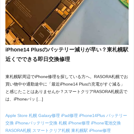
iPhone14 Plusのバッテリー減りが早い？東札幌駅
近くでできる即日交換修理
東札幌駅周辺でiPhone修理を探している方へ。RASORA札幌でお
買い物中や通勤途中に「最近iPhone14 Plusの充電がすぐ減る」
と感じたことはありませんか？スマートクリアRASORA札幌店で
は、iPhoneバッ […]
Apple Store 札幌
Galaxy修理
iPad修理
iPhone14Plus バッテリー
交換
iPhoneバッテリー交換 札幌
iPhone修理
iPhone電池交換
RASORA札幌
スマートクリア札幌
東札幌駅 iPhone修理