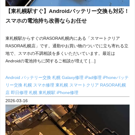
【東札幌駅すぐ】Androidバッテリー交換も対応！
スマホの電池持ち改善ならお任せ
東札幌駅からすぐのRASORA札幌内にある「スマートクリア
RASORA札幌店」です。通勤やお買い物のついでに立ち寄れる立
地で、スマホの不調相談を多くいただいています。最近は
Androidの電池持ちに関するご相談が増えて […]
Android バッテリー交換 札幌
Galaxy修理
iPad修理
iPhoneバッテ
リー交換 札幌
スマホ修理 東札幌
スマートクリア RASORA札幌
店
即日修理 札幌
東札幌駅 iPhone修理
2026-03-16