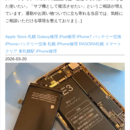
た使いたい」「サブ機として復活させたい」というご相談が増え
ています。通勤やお買い物ついでに立ち寄れる当店では、気軽に
ご相談いただける環境を整えておりま […]
Apple Store 札幌
Galaxy修理
iPad修理
iPhone7 バッテリー交換
iPhoneバッテリー交換 札幌
iPhone修理
RASORA札幌
スマート
クリア
東札幌駅 iPhone修理
2026-03-20