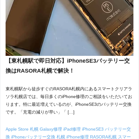
【東札幌駅で即日対応】iPhoneSE3バッテリー交
換はRASORA札幌で解決！
東札幌駅から徒歩すぐのRASORA札幌内にあるスマートクリアラ
ソラ札幌店では、毎日多くのiPhone修理のご相談をいただいてお
ります。特に最近増えているのが、iPhoneSE3のバッテリー交換
です。「充電の減りが早い」「 […]
Apple Store 札幌
Galaxy修理
iPad修理
iPhoneSE3 バッテリー交
換
iPhoneバッテリー交換 札幌
iPhone修理
RASORA札幌
スマー