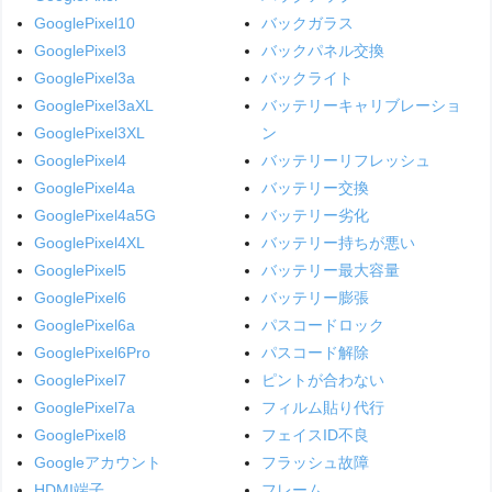
GooglePixel10
バックガラス
GooglePixel3
バックパネル交換
GooglePixel3a
バックライト
GooglePixel3aXL
バッテリーキャリブレーショ
GooglePixel3XL
ン
GooglePixel4
バッテリーリフレッシュ
GooglePixel4a
バッテリー交換
GooglePixel4a5G
バッテリー劣化
GooglePixel4XL
バッテリー持ちが悪い
GooglePixel5
バッテリー最大容量
GooglePixel6
バッテリー膨張
GooglePixel6a
パスコードロック
GooglePixel6Pro
パスコード解除
GooglePixel7
ピントが合わない
GooglePixel7a
フィルム貼り代行
GooglePixel8
フェイスID不良
Googleアカウント
フラッシュ故障
HDMI端子
フレーム