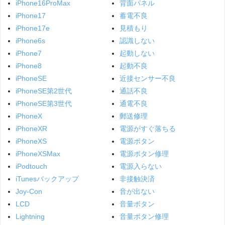
iPhone16ProMax
背面パネル
iPhone17
蓄電不良
iPhone17e
見積もり
iPhone6s
認識しない
iPhone7
起動しない
iPhone8
起動不良
iPhoneSE
近接センサー不良
iPhoneSE第2世代
通話不良
iPhoneSE第3世代
通電不良
iPhoneX
郵送修理
iPhoneXR
電源がすぐ落ちる
iPhoneXS
電源ボタン
iPhoneXSMax
電源ボタン修理
iPodtouch
電源入らない
iTunesバックアップ
非接触決済
Joy-Con
音が出ない
LCD
音量ボタン
Lightning
音量ボタン修理